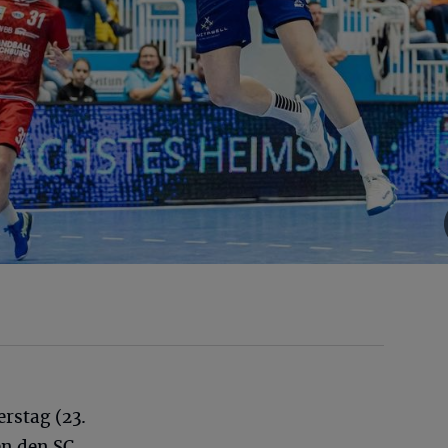
rstag (23.
n den SC