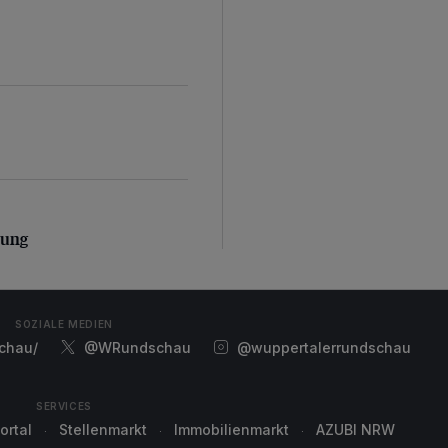
ung
zung
SOZIALE MEDIEN
chau/
@WRundschau
@wuppertalerrundschau
SERVICES
ortal
Stellenmarkt
Immobilienmarkt
AZUBI NRW