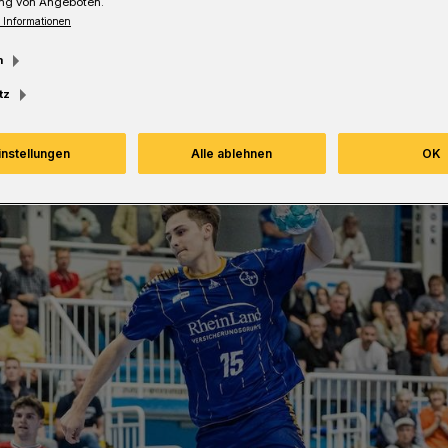
ng von Angeboten.
 Informationen
m
Lesezeit
tz
instellungen
Alle ablehnen
OK