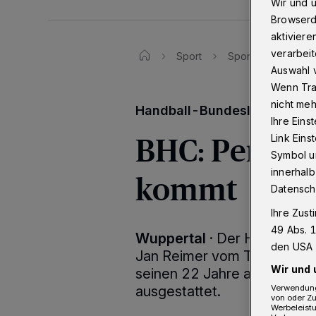
Wir und 
Browserd
aktiviere
verarbeit
Sport
Sporttexte
Ha
Auswahl v
Wenn Tra
nicht meh
Handball-Bundesliga
Ihre Eins
BHC: Persson
Link Ein
Symbol un
innerhalb
kommt
Datensch
Ihre Zust
49 Abs. 1
Wuppertal
·
Der Handball-B
den USA 
Jan Reimer vom TSV Bayer D
Wir und 
seinen 22 Jahre alte Recht
ausgestattet.
Verwendung
von oder Zu
Werbeleist