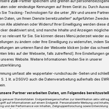
unsere
218
-Partner speichern und greifen auf personenbezogen
aten oder eindeutige Kennungen auf Ihrem Gerät zu. Durch Ausw
n Sie Tracking-Technologien für die unter „Wir und unsere Partne
en Daten, um Ihnen Dienste bereitzustellen“ aufgeführten Zwecke
ndball-Bundesligist BHC: Persson verletzt, Reimer kommt​
on Alle ablehnen oder Widerruf Ihrer Einwilligung werden diese de
cker deaktiviert sind, sind manche Inhalte und Anzeigen möglich
r so relevant für Sie. Sie können dieses Menü jederzeit wieder au
tellungen zu ändern oder Ihre Einwilligung zu widerrufen, indem Si
 verletzt, Reimer
stellungen am unteren Rand der Webseite klicken [oder das schw
ten links auf der Webseite, falls zutreffend]. Ihre Einstellungen g
 unseres Website. Weitere Informationen finden Sie in unserer
utzerklärung.
immung umfasst alle wuppertaler-rundschau.de-Seiten und schließt
 S. 1 lit. a DSGVO auch die Datenverarbeitung außerhalb des EWR, 
undesligist Bergischer HC kann ab sofort
ein.
ormagen einsetzen. Der Zweitligist hat
unsere Partner verarbeiten Daten, um Folgendes bereitzustell
außen mit einem Zweitspielrecht
 genauer Standortdaten. Endgeräteeigenschaften zur Identifikation aktiv abfra
griff auf Informationen auf einem Endgerät. Personalisierte Werbung und Inhalt
ung und der Performance von Inhalten, Zielgruppenforschung sowie Entwicklung