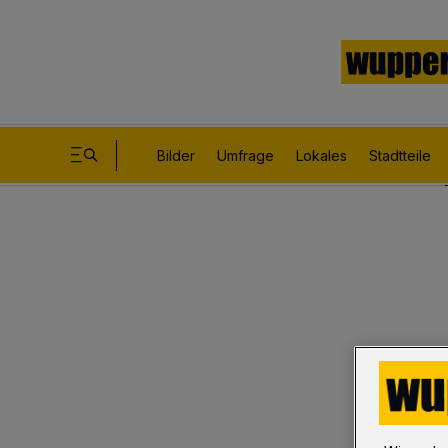
Bilder
Umfrage
Lokales
Stadtteile