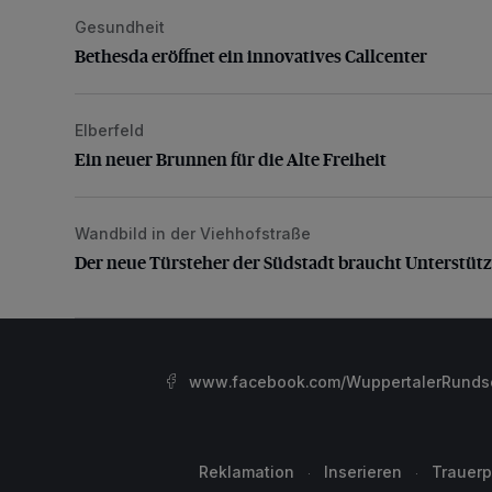
Gesundheit
Bethesda eröffnet ein innovatives Callcenter
Bethesda eröffnet ein innovatives Callcenter
Elberfeld
Ein neuer Brunnen für die Alte Freiheit
Ein neuer Brunnen für die Alte Freiheit
Wandbild in der Viehhofstraße
Der neue Türsteher der Südstadt braucht Unterstütz
Der neue Türsteher der Südstadt braucht Unterstüt
www.facebook.com/WuppertalerRunds
Reklamation
Inserieren
Trauerp