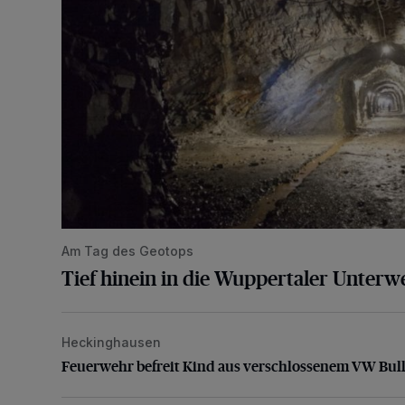
Am Tag des Geotops
Tief hinein in die Wuppertaler Unterwe
Heckinghausen
Feuerwehr befreit Kind aus verschlossenem VW Bulli
Feuerwehr befreit Kind aus verschlossenem VW Bull