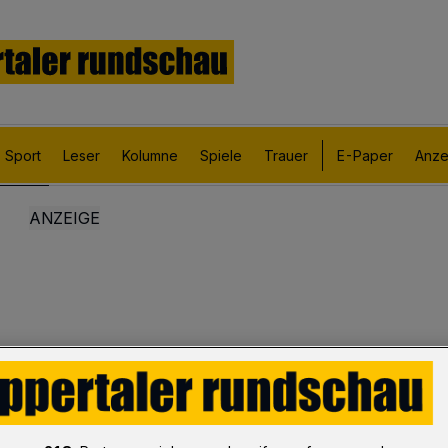
Sport
Leser
Kolumne
Spiele
Trauer
E-Paper
Anze