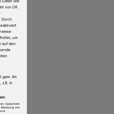
e Daten wie
ahl von OK
r
. Durch
aktiviert.
erweise
frufen, um
e auf den
ebende
elten
 gem. Art.
z.B. in
en:
gen. Speichern
e, Messung von
 und