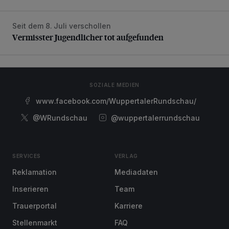
Seit dem 8. Juli verschollen
Vermisster Jugendlicher tot aufgefunden
Vermisster Jugendlicher tot aufgefunden
SOZIALE MEDIEN
www.facebook.com/WuppertalerRundschau/
@WRundschau
@wuppertalerrundschau
SERVICES
VERLAG
Reklamation
Mediadaten
Inserieren
Team
Trauerportal
Karriere
Stellenmarkt
FAQ