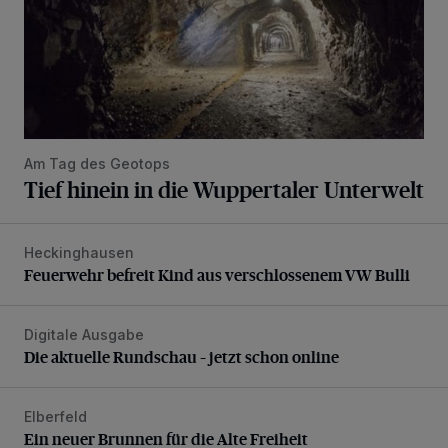
Am Tag des Geotops
Tief hinein in die Wuppertaler Unterwelt
Heckinghausen
Feuerwehr befreit Kind aus verschlossenem VW Bulli
Feuerwehr befreit Kind aus verschlossenem VW Bulli
Digitale Ausgabe
Die aktuelle Rundschau – jetzt schon online
Die aktuelle Rundschau – jetzt schon online
Elberfeld
Ein neuer Brunnen für die Alte Freiheit
Ein neuer Brunnen für die Alte Freiheit