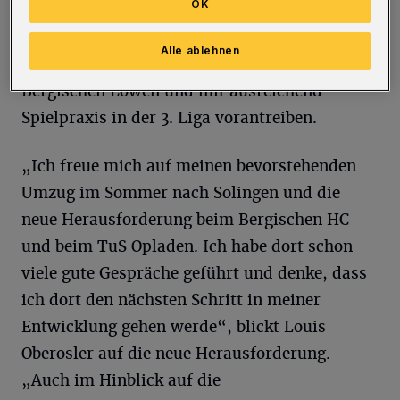
OK
Dadurch soll der 2,02 Meter große
Österreicher seine sportliche Entwicklung auf
Alle ablehnen
höchstem Trainingsniveau im Profikader der
Bergischen Löwen und mit ausreichend
Spielpraxis in der 3. Liga vorantreiben.
„Ich freue mich auf meinen bevorstehenden
Umzug im Sommer nach Solingen und die
neue Herausforderung beim Bergischen HC
und beim TuS Opladen. Ich habe dort schon
viele gute Gespräche geführt und denke, dass
ich dort den nächsten Schritt in meiner
Entwicklung gehen werde“, blickt Louis
Oberosler auf die neue Herausforderung.
„Auch im Hinblick auf die