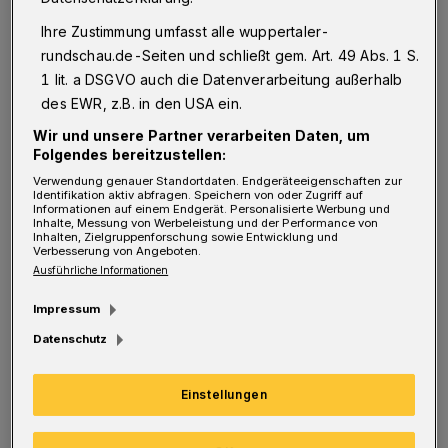
Ihre Zustimmung umfasst alle wuppertaler-
rundschau.de-Seiten und schließt gem. Art. 49 Abs. 1 S.
1 lit. a DSGVO auch die Datenverarbeitung außerhalb
des EWR, z.B. in den USA ein.
Wir und unsere Partner verarbeiten Daten, um
Folgendes bereitzustellen:
Louis Oberosler.
Foto: Liqui Moly HBL
Verwendung genauer Standortdaten. Endgeräteeigenschaften zur
Identifikation aktiv abfragen. Speichern von oder Zugriff auf
Informationen auf einem Endgerät. Personalisierte Werbung und
Inhalte, Messung von Werbeleistung und der Performance von
Inhalten, Zielgruppenforschung sowie Entwicklung und
Verbesserung von Angeboten.
Ausführliche Informationen
Das 19-jährige Nachwuchstalent wechselt
Impressum
vom Zweitliga-Absteiger TuS
Datenschutz
Fürstenfeldbruck in das Bergische Land und
Einstellungen
wird mit einem Zweitspielrecht beim
Drittligisten TuS Opladen ausgestattet.