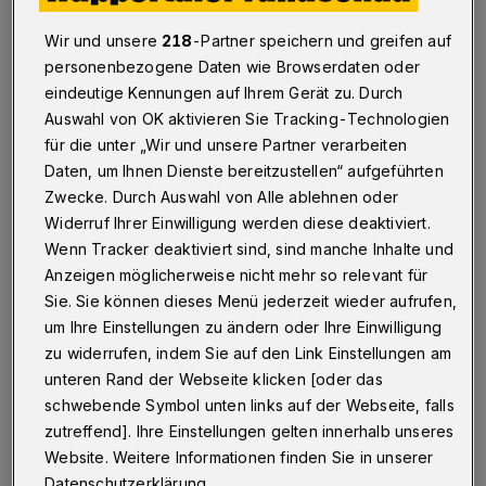
Oberosler
Wir und unsere
218
-Partner speichern und greifen auf
Wuppertal
·
Der Handball-Bundesligist Bergischer HC
personenbezogene Daten wie Browserdaten oder
hat mit Louis Oberosler den österreichischen Junioren-
eindeutige Kennungen auf Ihrem Gerät zu. Durch
Nationaltorhüter verpflichtet. Der 19-Jährige besetzt
Auswahl von OK aktivieren Sie Tracking-Technologien
ab dem 1. Juli 2022 als dritter Torwart den Kaderplatz
von Joonas Klama, der den BHC verlässt.
für die unter „Wir und unsere Partner verarbeiten
Daten, um Ihnen Dienste bereitzustellen“ aufgeführten
Zwecke. Durch Auswahl von Alle ablehnen oder
Widerruf Ihrer Einwilligung werden diese deaktiviert.
09.05.2022 , 14:29 Uhr
Eine Minute Lesezeit
Wenn Tracker deaktiviert sind, sind manche Inhalte und
Anzeigen möglicherweise nicht mehr so relevant für
Sie. Sie können dieses Menü jederzeit wieder aufrufen,
um Ihre Einstellungen zu ändern oder Ihre Einwilligung
zu widerrufen, indem Sie auf den Link Einstellungen am
unteren Rand der Webseite klicken [oder das
schwebende Symbol unten links auf der Webseite, falls
zutreffend]. Ihre Einstellungen gelten innerhalb unseres
Website. Weitere Informationen finden Sie in unserer
Datenschutzerklärung.