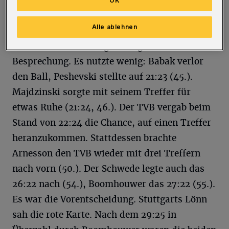
Rudeck lieferte erneut eine Topleistung ab.
OK
Weil es nun aber offensiv etwas zäher lief,
Alle ablehnen
kam Stuttgart auf 20:23 heran (43.). Hinze bat
seine Mannschaft folgerichtig zur zweiten
Besprechung. Es nutzte wenig: Babak verlor
den Ball, Peshevski stellte auf 21:23 (45.).
Majdzinski sorgte mit seinem Treffer für
etwas Ruhe (21:24, 46.). Der TVB vergab beim
Stand von 22:24 die Chance, auf einen Treffer
heranzukommen. Stattdessen brachte
Arnesson den TVB wieder mit drei Treffern
nach vorn (50.). Der Schwede legte auch das
26:22 nach (54.), Boomhouwer das 27:22 (55.).
Es war die Vorentscheidung. Stuttgarts Lönn
sah die rote Karte. Nach dem 29:25 in