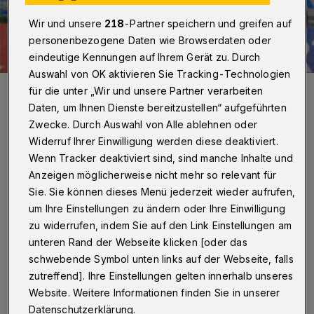
Wir und unsere
218
-Partner speichern und greifen auf
personenbezogene Daten wie Browserdaten oder
eindeutige Kennungen auf Ihrem Gerät zu. Durch
Auswahl von OK aktivieren Sie Tracking-Technologien
Tomas Mrkva (li.) und Linus Arnesson.
für die unter „Wir und unsere Partner verarbeiten
Foto: Dirk Freund
Daten, um Ihnen Dienste bereitzustellen“ aufgeführten
Zwecke. Durch Auswahl von Alle ablehnen oder
Widerruf Ihrer Einwilligung werden diese deaktiviert.
Wenn Tracker deaktiviert sind, sind manche Inhalte und
Anzeigen möglicherweise nicht mehr so relevant für
Von Jörn Koldehoff und Roderich Trapp
Sie. Sie können dieses Menü jederzeit wieder aufrufen,
um Ihre Einstellungen zu ändern oder Ihre Einwilligung
E
zu widerrufen, indem Sie auf den Link Einstellungen am
rneut musste Trainer Hinze auf
unteren Rand der Webseite klicken [oder das
Fontaine, Weck und Szücs verzichten.
schwebende Symbol unten links auf der Webseite, falls
Die Partie begann ausgeglichen. Nach zehn
zutreffend]. Ihre Einstellungen gelten innerhalb unseres
Website. Weitere Informationen finden Sie in unserer
Minuten stand es 6:6. Dann aber folgte,
Datenschutzerklärung.