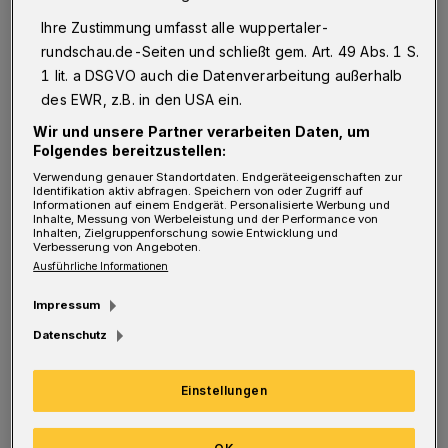
gestützt auf einen starken Rudeck zwischen
Ihre Zustimmung umfasst alle wuppertaler-
den Pfosten, ein Fünf-Tore-Lauf des BHC zum
rundschau.de-Seiten und schließt gem. Art. 49 Abs. 1 S.
11:6 (16.). Die Führung hielt. Gunnarsson
1 lit. a DSGVO auch die Datenverarbeitung außerhalb
versenkte per Aufsetzer zum 13:8 (20.), Stutzke
des EWR, z.B. in den USA ein.
mit etwas Glück abgefälscht zum 14:9 (23.)
Wir und unsere Partner verarbeiten Daten, um
Folgendes bereitzustellen:
und 15:9 (25.). Beim Stand von 16:11 für sein
Verwendung genauer Standortdaten. Endgeräteeigenschaften zur
Team nahm Hinze drei Minuten vor der
Identifikation aktiv abfragen. Speichern von oder Zugriff auf
Informationen auf einem Endgerät. Personalisierte Werbung und
Pausensirene die erste Auszeit. Arnesson warf
Inhalte, Messung von Werbeleistung und der Performance von
Inhalten, Zielgruppenforschung sowie Entwicklung und
das 18:11 (30.), mit 18:12 ging es dann in die
Verbesserung von Angeboten.
Ausführliche Informationen
Kabinen. Es war eine der besten, wenn nicht
die beste Halbzeit der bisherigen Saison. Lukas
Impressum
Stutzke gelangen dabei sechs Treffer.
Datenschutz
Der BHC kam konzentriert zurück. Schmidt
Einstellungen
netzte bei seinem Ex-Club zum 21:14 ein (34.).