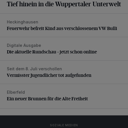
Tief hinein in die Wuppertaler Unterwelt
Heckinghausen
Feuerwehr befreit Kind aus verschlossenem VW Bulli
Feuerwehr befreit Kind aus verschlossenem VW Bulli
Digitale Ausgabe
Die aktuelle Rundschau – jetzt schon online
Die aktuelle Rundschau – jetzt schon online
Seit dem 8. Juli verschollen
Vermisster Jugendlicher tot aufgefunden
Vermisster Jugendlicher tot aufgefunden
Elberfeld
Ein neuer Brunnen für die Alte Freiheit
Ein neuer Brunnen für die Alte Freiheit
SOZIALE MEDIEN