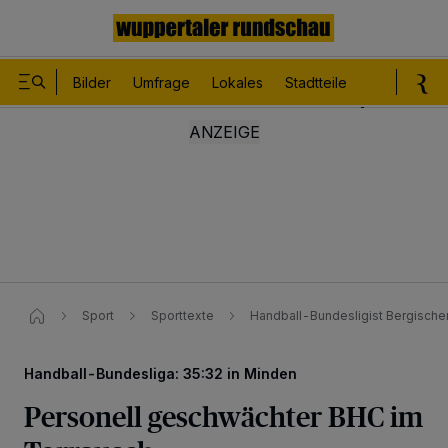
Bilder
Umfrage
Lokales
Stadtteile
Sport
Le
Sport
Sporttexte
Handball-Bundesligist Bergische
Handball-Bundesliga: 35:32 in Minden
Personell geschwächter BHC im