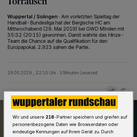
Torrausch
Wuppertal / Solingen
·
Am vorletzten Spieltag der
Handball-Bundesliga hat der Bergische HC am
Mittwochabend (29. Mai 2019) bei GWD MInden mit
35:32 (20:15) gewonnen. Damit wahrte das Hinze-
Team die Chance auf die Qualifikation für den
Europapokal. 2.923 sahen die Partie.
29.05.2019 , 22:10 Uhr
3 Minuten Lesezeit
Wir und unsere
218
-Partner speichern und greifen auf
personenbezogene Daten wie Browserdaten oder
eindeutige Kennungen auf Ihrem Gerät zu. Durch