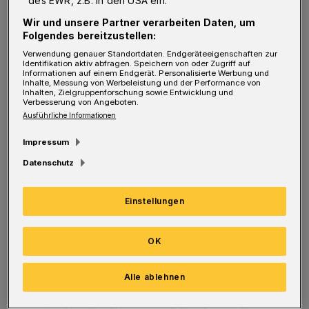
Maciej Majdzinski (Kreuzbandriss) und Max
des EWR, z.B. in den USA ein.
Darj (Daumenbruch) auch auf Bogdan
Wir und unsere Partner verarbeiten Daten, um
Folgendes bereitzustellen:
Criciotoiu verzichten, der mit einer
Verwendung genauer Standortdaten. Endgeräteeigenschaften zur
Entzündung in der Schulter ausfiel. Csaba
Identifikation aktiv abfragen. Speichern von oder Zugriff auf
Informationen auf einem Endgerät. Personalisierte Werbung und
Szücs versuchte es trotz einer Handverletzung.
Inhalte, Messung von Werbeleistung und der Performance von
Inhalten, Zielgruppenforschung sowie Entwicklung und
Verbesserung von Angeboten.
Fabian Gutbrod saß zwar auf der Bank, konnte
Ausführliche Informationen
aber eigentlich nicht auflaufen. Der
Impressum
Rückraumspieler hatte sich auf der Hinfahrt
Datenschutz
einen Nerv eingeklemmt.
Einstellungen
Trotz alledem lieferte der BHC vor der Pause
eine hoch konzentrierte Leistung ab. Und zwar
OK
so gut, dass er nach 14 Minuten mit 10:6 durch
den Treffer von Kristian Nippes in Führung
Alle ablehnen
lag. Kurz zuvor sah sich Mindens Trainer
Frank Carstes genötigt, die erste Auszeit zu