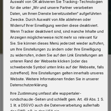
Auswahl von OK aktivieren Sie Tracking-Technologien
für die unter „Wir und unsere Partner verarbeiten
Daten, um Ihnen Dienste bereitzustellen“ aufgeführten
Zwecke. Durch Auswahl von Alle ablehnen oder
Widerruf Ihrer Einwilligung werden diese deaktiviert.
Wenn Tracker deaktiviert sind, sind manche Inhalte und
Anzeigen möglicherweise nicht mehr so relevant für
Sie. Sie können dieses Menü jederzeit wieder aufrufen,
um Ihre Einstellungen zu ändern oder Ihre Einwilligung
zu widerrufen, indem Sie auf den Link Einstellungen am
Trainer Sebastian Hinze und Spielmacher Linus Arnesson.
unteren Rand der Webseite klicken [oder das
Foto: Dirk Freund
schwebende Symbol unten links auf der Webseite, falls
zutreffend]. Ihre Einstellungen gelten innerhalb unseres
Website. Weitere Informationen finden Sie in unserer
Datenschutzerklärung.
T
Ihre Zustimmung umfasst alle wuppertaler-
rainer Sebastian Hinze musste neben
rundschau.de-Seiten und schließt gem. Art. 49 Abs. 1 S.
Daniel Fontaine (Achillessehnenriss),
1 lit. a DSGVO auch die Datenverarbeitung außerhalb