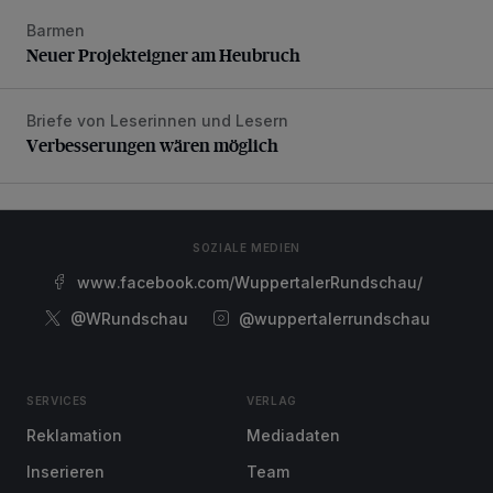
Barmen
Neuer Projekteigner am Heubruch
Neuer Projekteigner am Heubruch
Briefe von Leserinnen und Lesern
Verbesserungen wären möglich
Verbesserungen wären möglich
SOZIALE MEDIEN
www.facebook.com/WuppertalerRundschau/
@WRundschau
@wuppertalerrundschau
SERVICES
VERLAG
Reklamation
Mediadaten
Inserieren
Team