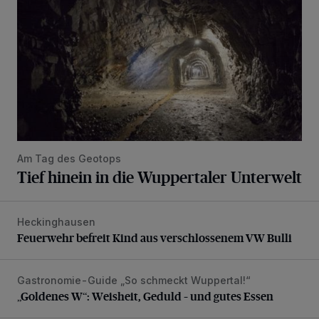
Am Tag des Geotops
Tief hinein in die Wuppertaler Unterwelt
Heckinghausen
Feuerwehr befreit Kind aus verschlossenem VW Bulli
Feuerwehr befreit Kind aus verschlossenem VW Bulli
Gastronomie-Guide „So schmeckt Wuppertal!“
„Goldenes W“: Weisheit, Geduld – und gutes Essen
„Goldenes W“: Weisheit, Geduld – und gutes Essen