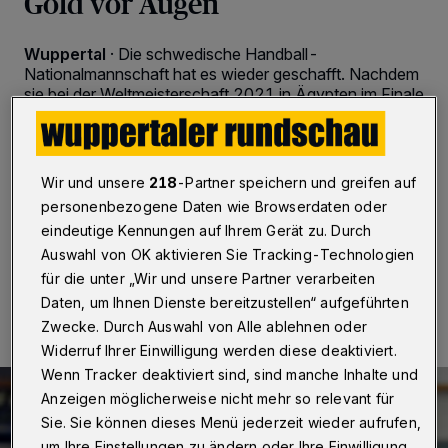
Gold vor Augen
Wuppertal
·
Die schwedische Handball-
Nationalmannschaft hat es wieder geschafft. Nachdem
sie bei der Weltmeisterschaft 2021 in Ägypten im Finale
gestanden hatte, wiederholt sie dieses Kunststück bei
der Europameisterschaft in Ungarn und der Slowakei.
Durch einen 34:33 (17:14)-Erfolg über Frankreich ist
BHC-Kreisläufer Max Darj die Silbermedaille nicht mehr
Wir und unsere
218
-Partner speichern und greifen auf
zu nehmen.
personenbezogene Daten wie Browserdaten oder
eindeutige Kennungen auf Ihrem Gerät zu. Durch
Auswahl von OK aktivieren Sie Tracking-Technologien
28.01.2022 , 23:07 Uhr
2 Minuten Lesezeit
für die unter „Wir und unsere Partner verarbeiten
Daten, um Ihnen Dienste bereitzustellen“ aufgeführten
Zwecke. Durch Auswahl von Alle ablehnen oder
Widerruf Ihrer Einwilligung werden diese deaktiviert.
Wenn Tracker deaktiviert sind, sind manche Inhalte und
Anzeigen möglicherweise nicht mehr so relevant für
Sie. Sie können dieses Menü jederzeit wieder aufrufen,
um Ihre Einstellungen zu ändern oder Ihre Einwilligung