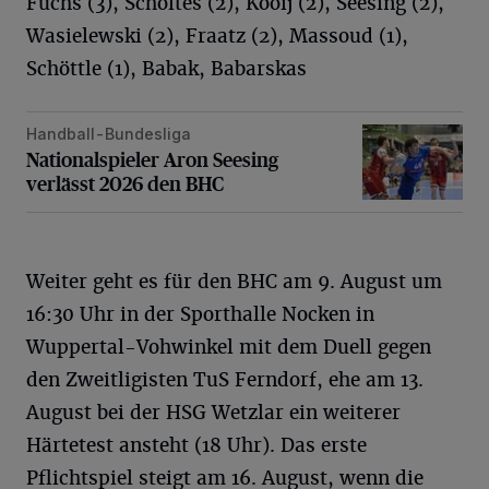
Fuchs (3), Scholtes (2), Kooij (2), Seesing (2),
Wasielewski (2), Fraatz (2), Massoud (1),
Schöttle (1), Babak, Babarskas
Handball-Bundesliga
Nationalspieler Aron Seesing verlässt 2026 den BHC
Nationalspieler Aron Seesing
verlässt 2026 den BHC
Weiter geht es für den BHC am 9. August um
16:30 Uhr in der Sporthalle Nocken in
Wuppertal-Vohwinkel mit dem Duell gegen
den Zweitligisten TuS Ferndorf, ehe am 13.
August bei der HSG Wetzlar ein weiterer
Härtetest ansteht (18 Uhr). Das erste
Pflichtspiel steigt am 16. August, wenn die