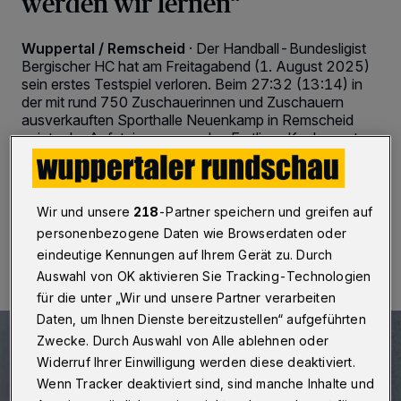
werden wir lernen“
Wuppertal / Remscheid
·
Der Handball-Bundesligist
Bergischer HC hat am Freitagabend (1. August 2025)
sein erstes Testspiel verloren. Beim 27:32 (13:14) in
der mit rund 750 Zuschauerinnen und Zuschauern
ausverkauften Sporthalle Neuenkamp in Remscheid
zeigte der Aufsteiger gegen den Erstliga-Konkurrenten
VfL Gummersbach aber gute Ansätze.
Wir und unsere
218
-Partner speichern und greifen auf
01.08.2025 , 19:40 Uhr
2 Minuten Lesezeit
personenbezogene Daten wie Browserdaten oder
eindeutige Kennungen auf Ihrem Gerät zu. Durch
Auswahl von OK aktivieren Sie Tracking-Technologien
für die unter „Wir und unsere Partner verarbeiten
Daten, um Ihnen Dienste bereitzustellen“ aufgeführten
Zwecke. Durch Auswahl von Alle ablehnen oder
Widerruf Ihrer Einwilligung werden diese deaktiviert.
Wenn Tracker deaktiviert sind, sind manche Inhalte und