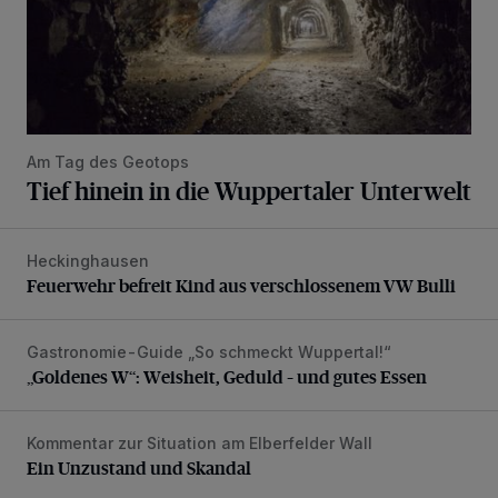
Am Tag des Geotops
Tief hinein in die Wuppertaler Unterwelt
Heckinghausen
Feuerwehr befreit Kind aus verschlossenem VW Bulli
Feuerwehr befreit Kind aus verschlossenem VW Bulli
Gastronomie-Guide „So schmeckt Wuppertal!“
„Goldenes W“: Weisheit, Geduld – und gutes Essen
„Goldenes W“: Weisheit, Geduld – und gutes Essen
Kommentar zur Situation am Elberfelder Wall
Ein Unzustand und Skandal
Ein Unzustand und Skandal