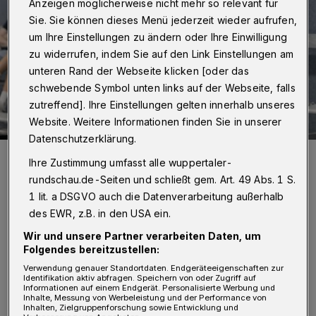
Anzeigen möglicherweise nicht mehr so relevant für
Sie. Sie können dieses Menü jederzeit wieder aufrufen,
um Ihre Einstellungen zu ändern oder Ihre Einwilligung
zu widerrufen, indem Sie auf den Link Einstellungen am
unteren Rand der Webseite klicken [oder das
schwebende Symbol unten links auf der Webseite, falls
zutreffend]. Ihre Einstellungen gelten innerhalb unseres
Website. Weitere Informationen finden Sie in unserer
Datenschutzerklärung.
Die BHC-Trainer Markus Pütz (li.) und Arnor Gunnarsson.
Ihre Zustimmung umfasst alle wuppertaler-
Foto: Dirk Freund
rundschau.de-Seiten und schließt gem. Art. 49 Abs. 1 S.
1 lit. a DSGVO auch die Datenverarbeitung außerhalb
des EWR, z.B. in den USA ein.
Wir und unsere Partner verarbeiten Daten, um
Folgendes bereitzustellen:
„Wir haben teilweise sehr gute Chancen
Verwendung genauer Standortdaten. Endgeräteeigenschaften zur
Identifikation aktiv abfragen. Speichern von oder Zugriff auf
kreiert, die wir leider nicht alle reinmachen.
Informationen auf einem Endgerät. Personalisierte Werbung und
Inhalte, Messung von Werbeleistung und der Performance von
Das ist zu diesem Zeitpunkt aber nicht so
Inhalten, Zielgruppenforschung sowie Entwicklung und