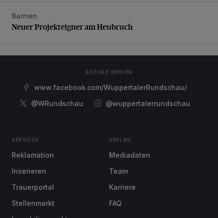
Barmen
Neuer Projekteigner am Heubruch
Neuer Projekteigner am Heubruch
SOZIALE MEDIEN
www.facebook.com/WuppertalerRundschau/
@WRundschau
@wuppertalerrundschau
SERVICES
VERLAG
Reklamation
Mediadaten
Inserieren
Team
Trauerportal
Karriere
Stellenmarkt
FAQ