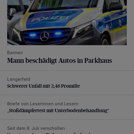
Barmen
Mann beschädigt Autos in Parkhaus
Langerfeld
Schwerer Unfall mit 2,48 Promille
Schwerer Unfall mit 2,48 Promille
Briefe von Leserinnen und Lesern
„Stoßdämpfertest mit Unterbodenbehandlung“
„Stoßdämpfertest mit Unterbodenbehandlung“
Seit dem 8. Juli verschollen
Vermisster Jugendlicher tot aufgefunden