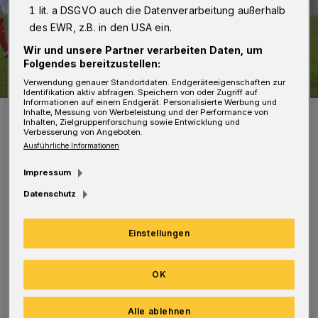
1 lit. a DSGVO auch die Datenverarbeitung außerhalb
des EWR, z.B. in den USA ein.
Wir und unsere Partner verarbeiten Daten, um
Folgendes bereitzustellen:
Verwendung genauer Standortdaten. Endgeräteeigenschaften zur
Identifikation aktiv abfragen. Speichern von oder Zugriff auf
Informationen auf einem Endgerät. Personalisierte Werbung und
Der WSV will den sechsten Sieg im siebten Spiel des Jahres 2021
Inhalte, Messung von Werbeleistung und der Performance von
einfahren.
Inhalten, Zielgruppenforschung sowie Entwicklung und
Verbesserung von Angeboten.
Foto: Dirk Freund
Ausführliche Informationen
Impressum
Datenschutz
Während der WSV unter der Woche spielfrei
Einstellungen
war, trennte sich Rödinghausen in einer
Nachholpartie vom FC Wegberg-Beeck 1:1
OK
unentschieden. Der SVR ist momentan
Alle ablehnen
Tabellensiebter mit 43 Punkten, der WSV 14.