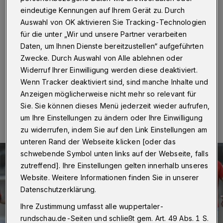
Wuppertaler SV
eindeutige Kennungen auf Ihrem Gerät zu. Durch
Auswahl von OK aktivieren Sie Tracking-Technologien
Wuppertal
·
Am 30. Spieltag der Fußball-Regionalliga
für die unter „Wir und unsere Partner verarbeiten
ist der Wuppertaler SV am Samstag (13. März 2021)
Daten, um Ihnen Dienste bereitzustellen“ aufgeführten
ab 14 Uhr beim SV Rödinghausen zu Gast – und will
dabei seinen Aufwärtstrend fortsetzen.
Zwecke. Durch Auswahl von Alle ablehnen oder
Widerruf Ihrer Einwilligung werden diese deaktiviert.
Wenn Tracker deaktiviert sind, sind manche Inhalte und
Anzeigen möglicherweise nicht mehr so relevant für
13.03.2021 , 13:00 Uhr
Eine Minute Lesezeit
Sie. Sie können dieses Menü jederzeit wieder aufrufen,
um Ihre Einstellungen zu ändern oder Ihre Einwilligung
zu widerrufen, indem Sie auf den Link Einstellungen am
unteren Rand der Webseite klicken [oder das
schwebende Symbol unten links auf der Webseite, falls
zutreffend]. Ihre Einstellungen gelten innerhalb unseres
Website. Weitere Informationen finden Sie in unserer
Datenschutzerklärung.
Ihre Zustimmung umfasst alle wuppertaler-
rundschau.de-Seiten und schließt gem. Art. 49 Abs. 1 S.