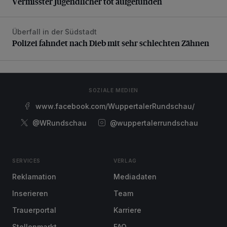
Vermisster Jugendlicher tot aufgefunden
Überfall in der Südstadt
Polizei fahndet nach Dieb mit sehr schlechten Zähnen
Polizei fahndet nach Dieb mit sehr schlechten Zähnen
SOZIALE MEDIEN
www.facebook.com/WuppertalerRundschau/
@WRundschau
@wuppertalerrundschau
SERVICES
VERLAG
Reklamation
Mediadaten
Inserieren
Team
Trauerportal
Karriere
Stellenmarkt
FAQ