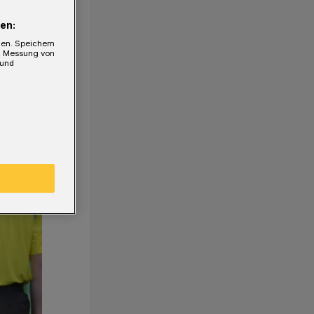
en:
gen. Speichern
e, Messung von
 und