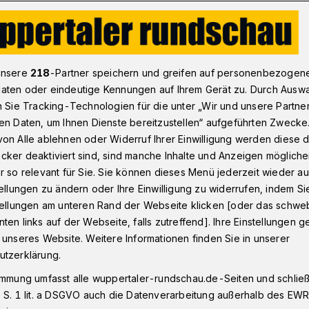
e Stimmen nach dem WSV-Testspiel beim TuS Bövinghausen
unsere
218
-Partner speichern und greifen auf personenbezogen
aten oder eindeutige Kennungen auf Ihrem Gerät zu. Durch Ausw
n Sie Tracking-Technologien für die unter „Wir und unsere Partne
en Daten, um Ihnen Dienste bereitzustellen“ aufgeführten Zwecke
Klingbeil: „Bin
on Alle ablehnen oder Widerruf Ihrer Einwilligung werden diese de
cker deaktiviert sind, sind manche Inhalte und Anzeigen möglich
en“
r so relevant für Sie. Sie können dieses Menü jederzeit wieder au
tellungen zu ändern oder Ihre Einwilligung zu widerrufen, indem Si
stellungen am unteren Rand der Webseite klicken [oder das schw
ten links auf der Webseite, falls zutreffend]. Ihre Einstellungen g
 beim Westfalen-Oberligisten TuS
 unseres Website. Weitere Informationen finden Sie in unserer
t verbundenen Rückenwind wollte der
utzerklärung.
rtaler SV in die Testspiel-Serie starten.
immung umfasst alle wuppertaler-rundschau.de-Seiten und schließt
ie Rot-Blauen gewannen 3:1. Die Stimmen
 S. 1 lit. a DSGVO auch die Datenverarbeitung außerhalb des EWR, 