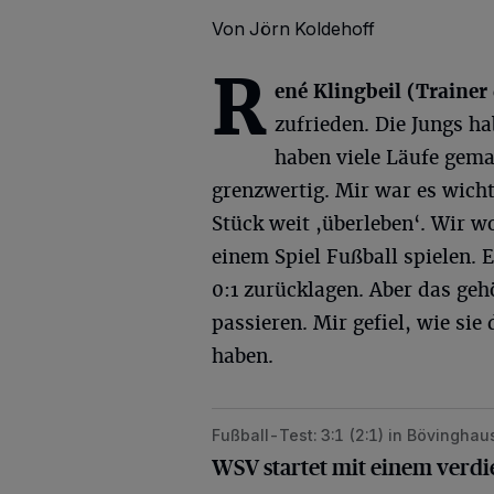
Von Jörn Koldehoff
R
ené Klingbeil (Trainer
zufrieden. Die Jungs ha
haben viele Läufe gema
grenzwertig. Mir war es wich
Stück weit ,überleben‘. Wir w
einem Spiel Fußball spielen. 
0:1 zurücklagen. Aber das geh
passieren. Mir gefiel, wie si
haben.
Fußball-Test: 3:1 (2:1) in Bövingha
WSV startet mit einem verdienten S
WSV startet mit einem verdi