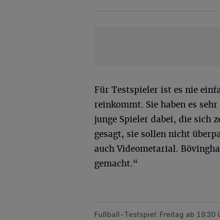
Für Testspieler ist es nie ei
reinkommt. Sie haben es sehr 
junge Spieler dabei, die sich z
gesagt, sie sollen nicht über
auch Videometarial. Bövinghau
gemacht.“
Fußball-Testspiel: Freitag ab 19:30 
Liveticker: TuS Bövinghausen – Wu