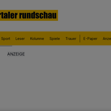
Sport
Leser
Kolumne
Spiele
Trauer
E-Paper
Anze