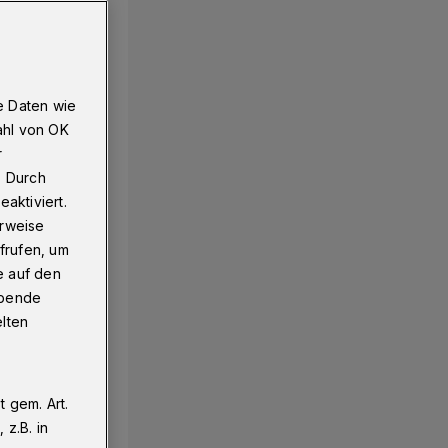
e Daten wie
ahl von OK
r
. Durch
aktiviert.
erweise
frufen, um
e auf den
ebende
elten
 gem. Art.
z.B. in