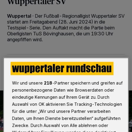
Wuppertaler SV
Wuppertal
·
Der Fußball-Regionalligist Wuppertaler SV
startet am Freitagabend (28. Juni 2024) in die
Testspiel-Serie. Den Auftakt macht die Partie beim
Oberligisten TuS Bövinghausen, die um 19:30 Uhr
angepfiffen wird.
28.06.2024 , 09:00 Uhr
2 Minuten Lesezeit
Wir und unsere
218
-Partner speichern und greifen auf
personenbezogene Daten wie Browserdaten oder
eindeutige Kennungen auf Ihrem Gerät zu. Durch
Auswahl von OK aktivieren Sie Tracking-Technologien
für die unter „Wir und unsere Partner verarbeiten
Daten, um Ihnen Dienste bereitzustellen“ aufgeführten
Zwecke. Durch Auswahl von Alle ablehnen oder