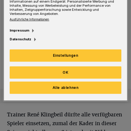
Informationen auf einem Endgerät. Personalisierte Werbung und
Inhalte, Messung von Werbeleistung und der Performance von
der Kampf um die Stammplätze bereits
Inhalten, Zielgruppenforschung sowie Entwicklung und
Verbesserung von Angeboten.
fortgeschritten ist. Dafür ist es schlichtweg
Ausführliche Informationen
viel zu früh. „Es geht darum, erst einmal
Impressum
langsam in dem Rhythmus zu kommen“, sagt
Datenschutz
der Sportliche Leiter Gaetano Manno.
Einstellungen
Fußball-Regionalliga
WSV: Autogramme, Broos-Revival und Test-Auftakt
WSV: Autogramme, Broos-Revival
OK
und Test-Auftakt
Alle ablehnen
Trainer René Klingbeil dürfte alle verfügbaren
Spieler einsetzen, zumal der Kader in dieser