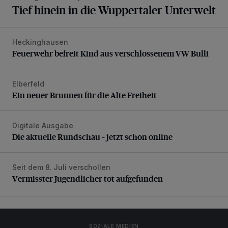
Tief hinein in die Wuppertaler Unterwelt
Heckinghausen
Feuerwehr befreit Kind aus verschlossenem VW Bulli
Feuerwehr befreit Kind aus verschlossenem VW Bulli
Elberfeld
Ein neuer Brunnen für die Alte Freiheit
Ein neuer Brunnen für die Alte Freiheit
Digitale Ausgabe
Die aktuelle Rundschau – jetzt schon online
Die aktuelle Rundschau – jetzt schon online
Seit dem 8. Juli verschollen
Vermisster Jugendlicher tot aufgefunden
Vermisster Jugendlicher tot aufgefunden
SOZIALE MEDIEN