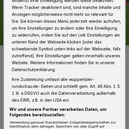
Widerruf Ihrer Einwilligung werden diese deaktiviert.
Wenn Tracker deaktiviert sind, sind manche Inhalte und
Anzeigen möglicherweise nicht mehr so relevant für
Sie. Sie können dieses Menü jederzeit wieder aufrufen,
um Ihre Einstellungen zu ändern oder Ihre Einwilligung
zu widerrufen, indem Sie auf den Link Einstellungen am
unteren Rand der Webseite klicken [oder das
schwebende Symbol unten links auf der Webseite, falls
Der WSV lässt den Ball wieder laufen.
zutreffend]. Ihre Einstellungen gelten innerhalb unseres
Foto: Dirk Freunf/Dirk Freund
Website. Weitere Informationen finden Sie in unserer
Datenschutzerklärung.
Ihre Zustimmung umfasst alle wuppertaler-
rundschau.de-Seiten und schließt gem. Art. 49 Abs. 1 S.
Von Jörn Koldehoff
1 lit. a DSGVO auch die Datenverarbeitung außerhalb
des EWR, z.B. in den USA ein.
A
Wir und unsere Partner verarbeiten Daten, um
uf dem Kunstrasen an der
Folgendes bereitzustellen:
Provinzialstraße in Dortmund sind keine
Verwendung genauer Standortdaten. Endgeräteeigenschaften zur
Identifikation aktiv abfragen. Speichern von oder Zugriff auf
größeren Erkenntnisse zu erwarten, wie weit