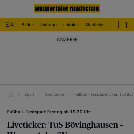
Bilder
Umfrage
Lokales
Stadtteile
Sport
Le
Sport
Sporttexte
Fußball-Test, Liveticker: TuS Bö
Fußball-Testspiel: Freitag ab 19:30 Uhr
Liveticker: TuS Bövinghausen –