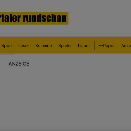
Sport
Leser
Kolumne
Spiele
Trauer
E-Paper
Anze