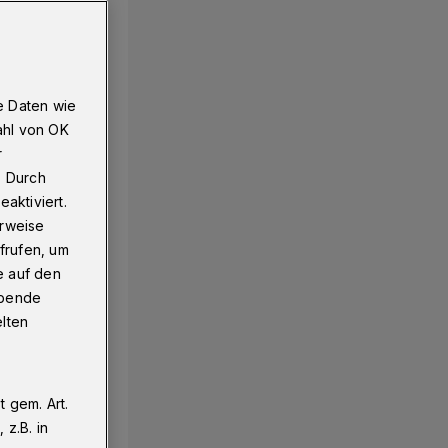
e Daten wie
ahl von OK
r
. Durch
aktiviert.
erweise
frufen, um
e auf den
ebende
elten
 gem. Art.
z.B. in