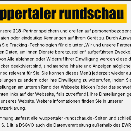
V-Neuzugang Gembalies mit zweit- und Drittliga-Erfahrung​
unsere
218
-Partner speichern und greifen auf personenbezogen
aten oder eindeutige Kennungen auf Ihrem Gerät zu. Durch Ausw
n Sie Tracking-Technologien für die unter „Wir und unsere Partne
en Daten, um Ihnen Dienste bereitzustellen“ aufgeführten Zwecke
ng Gembalies mit
on Alle ablehnen oder Widerruf Ihrer Einwilligung werden diese de
cker deaktiviert sind, sind manche Inhalte und Anzeigen möglich
rittliga-Erfahrung
r so relevant für Sie. Sie können dieses Menü jederzeit wieder au
tellungen zu ändern oder Ihre Einwilligung zu widerrufen, indem Si
stellungen am unteren Rand der Webseite klicken [oder das schw
ten links auf der Webseite, falls zutreffend]. Ihre Einstellungen g
r Vincent Gembalies ist der nächste
 unseres Website. Weitere Informationen finden Sie in unserer
onalligisten Wuppertaler SV. Der 24-
utzerklärung.
rborn ins Stadion am Zoo.
immung umfasst alle wuppertaler-rundschau.de-Seiten und schließt
 S. 1 lit. a DSGVO auch die Datenverarbeitung außerhalb des EWR, 