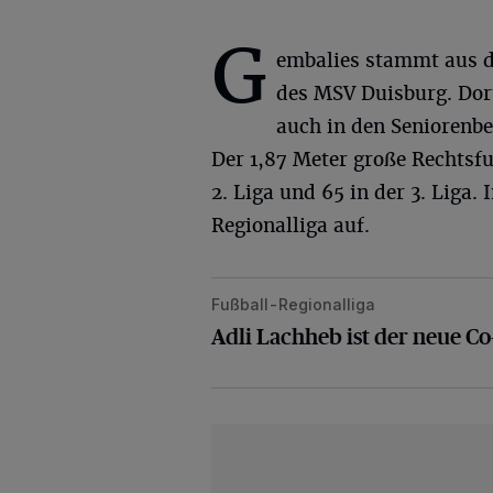
G
embalies stammt aus d
des MSV Duisburg. Dort
auch in den Seniorenbe
Der 1,87 Meter große Rechtsfuß
2. Liga und 65 in der 3. Liga.
Regionalliga auf.
Fußball-Regionalliga
Adli Lachheb ist der neue Co-Trai
Adli Lachheb ist der neue C