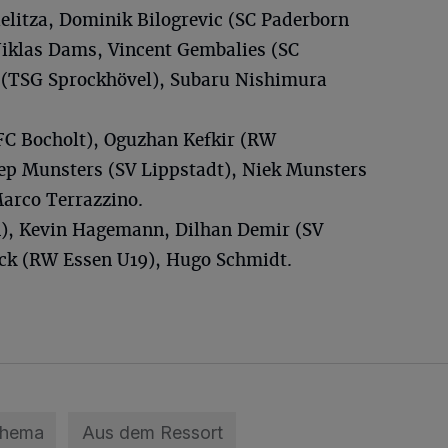
ielitza, Dominik Bilogrevic (SC Paderborn
Niklas Dams, Vincent Gembalies (SC
 (TSG Sprockhövel), Subaru Nishimura
FC Bocholt), Oguzhan Kefkir (RW
ep Munsters (SV Lippstadt), Niek Munsters
Marco Terrazzino.
), Kevin Hagemann, Dilhan Demir (SV
ck (RW Essen U19), Hugo Schmidt.
Thema
Aus dem Ressort