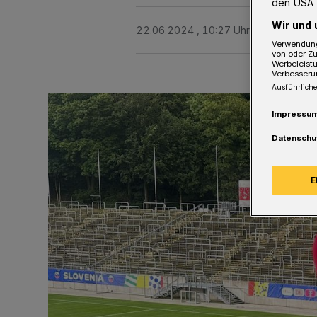
den USA 
Wir und 
22.06.2024 , 10:27 Uhr
2 Minuten Le
Verwendung
von oder Zu
Werbeleist
Verbesseru
Ausführliche
Impressu
Datenschu
E