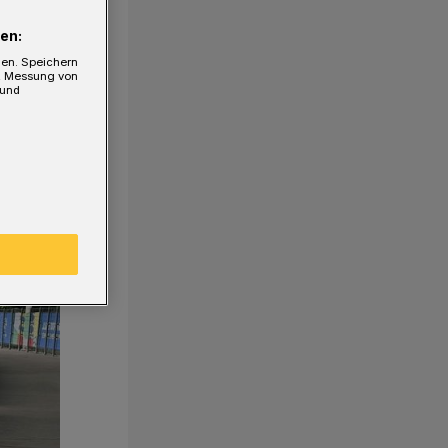
en:
gen. Speichern
e, Messung von
 und