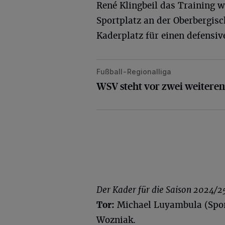
René Klingbeil das Training w
Sportplatz an der Oberbergisc
Kaderplatz für einen defensive
Fußball-Regionalliga
WSV steht vor zwei weiteren Neuve
WSV steht vor zwei weitere
Der Kader für die Saison 2024/25
Tor:
Michael Luyambula (Sport
Wozniak.