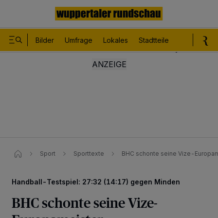
Bilder
Umfrage
Lokales
Stadtteile
Sport
Le
Sport
Sporttexte
BHC schonte seine Vize-Europam
Handball-Testspiel: 27:32 (14:17) gegen Minden
BHC schonte seine Vize-