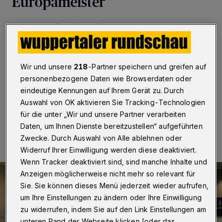
Europameister
Wuppertal / Solingen / Stadthagen
·
Der Handball-
Zweitligist Bergischer HC hat sein letztes Testspiel vor
dem Start in die Restrunde verloren. Das Team von
Trainer Sebastian Hinze unterlag am
Sonntagnachmittag (4. Februar 2018) in Stadthagen
Wir und unsere
218
-Partner speichern und greifen auf
dem Bundesligisten GWD Minden mit 27:32 (14:17).
personenbezogene Daten wie Browserdaten oder
eindeutige Kennungen auf Ihrem Gerät zu. Durch
Auswahl von OK aktivieren Sie Tracking-Technologien
für die unter „Wir und unsere Partner verarbeiten
04.02.2018 , 15:32 Uhr
Eine Minute Lesezeit
Daten, um Ihnen Dienste bereitzustellen“ aufgeführten
Zwecke. Durch Auswahl von Alle ablehnen oder
Widerruf Ihrer Einwilligung werden diese deaktiviert.
Wenn Tracker deaktiviert sind, sind manche Inhalte und
Anzeigen möglicherweise nicht mehr so relevant für
Sie. Sie können dieses Menü jederzeit wieder aufrufen,
um Ihre Einstellungen zu ändern oder Ihre Einwilligung
zu widerrufen, indem Sie auf den Link Einstellungen am
unteren Rand der Webseite klicken [oder das