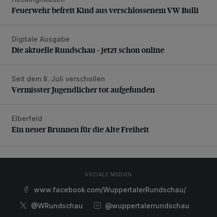
Feuerwehr befreit Kind aus verschlossenem VW Bulli
Feuerwehr befreit Kind aus verschlossenem VW Bulli
Digitale Ausgabe
Die aktuelle Rundschau – jetzt schon online
Die aktuelle Rundschau – jetzt schon online
Seit dem 8. Juli verschollen
Vermisster Jugendlicher tot aufgefunden
Vermisster Jugendlicher tot aufgefunden
Elberfeld
Ein neuer Brunnen für die Alte Freiheit
Ein neuer Brunnen für die Alte Freiheit
SOZIALE MEDIEN
www.facebook.com/WuppertalerRundschau/
@WRundschau
@wuppertalerrundschau