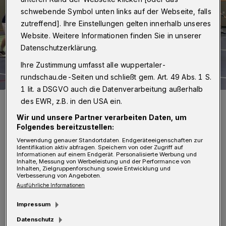
schwebende Symbol unten links auf der Webseite, falls
zutreffend]. Ihre Einstellungen gelten innerhalb unseres
Website. Weitere Informationen finden Sie in unserer
Datenschutzerklärung.
Ihre Zustimmung umfasst alle wuppertaler-
rundschau.de-Seiten und schließt gem. Art. 49 Abs. 1 S.
1 lit. a DSGVO auch die Datenverarbeitung außerhalb
Foto: Thilo Franke
des EWR, z.B. in den USA ein.
Wir und unsere Partner verarbeiten Daten, um
Folgendes bereitzustellen:
Verwendung genauer Standortdaten. Endgeräteeigenschaften zur
Identifikation aktiv abfragen. Speichern von oder Zugriff auf
E
Informationen auf einem Endgerät. Personalisierte Werbung und
rstmals nach dem Ende der
Inhalte, Messung von Werbeleistung und der Performance von
Inhalten, Zielgruppenforschung sowie Entwicklung und
Verbesserung von Angeboten.
Europameisterschaft in Kroatien standen
Ausführliche Informationen
die Tschechen Leos Petrovsky und Milan Kotrc
Impressum
(Platz sechs) wieder zur Verfügung. Die
Datenschutz
Schweden Linus Arnesson und Max Darj (EM-