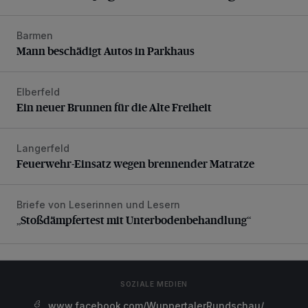
Barmen
Mann beschädigt Autos in Parkhaus
Mann beschädigt Autos in Parkhaus
Elberfeld
Ein neuer Brunnen für die Alte Freiheit
Ein neuer Brunnen für die Alte Freiheit
Langerfeld
Feuerwehr-Einsatz wegen brennender Matratze
Feuerwehr-Einsatz wegen brennender Matratze
Briefe von Leserinnen und Lesern
„Stoßdämpfertest mit Unterbodenbehandlung“
„Stoßdämpfertest mit Unterbodenbehandlung“
SOZIALE MEDIEN
www.facebook.com/WuppertalerRundschau/