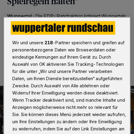
Spielregeln halten“
Wuppertal
·
Die FDP-Ratsfraktion kritisiert Wuppertals
Oberbürgermeister Prof. Dr. Uwe Schneidewind erneut
für sein Vorgehen in Sachen BHC-Arena. Die Liberalen
stellen „grundsätzlich dessen Politikstil in Frage“.
Wir und unsere
218
-Partner speichern und greifen auf
personenbezogene Daten wie Browserdaten oder
eindeutige Kennungen auf Ihrem Gerät zu. Durch
04.10.2021 , 15:07 Uhr
Eine Minute Lesezeit
Auswahl von OK aktivieren Sie Tracking-Technologien
für die unter „Wir und unsere Partner verarbeiten
Daten, um Ihnen Dienste bereitzustellen“ aufgeführten
Zwecke. Durch Auswahl von Alle ablehnen oder
Widerruf Ihrer Einwilligung werden diese deaktiviert.
Wenn Tracker deaktiviert sind, sind manche Inhalte und
Anzeigen möglicherweise nicht mehr so relevant für
Sie. Sie können dieses Menü jederzeit wieder aufrufen,
um Ihre Einstellungen zu ändern oder Ihre Einwilligung
zu widerrufen, indem Sie auf den Link Einstellungen am