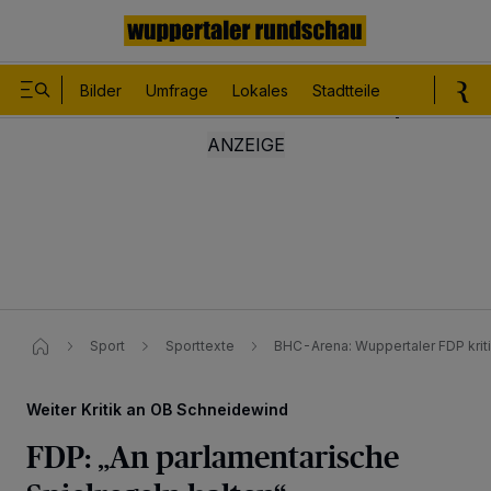
Bilder
Umfrage
Lokales
Stadtteile
Sport
Le
Sport
Sporttexte
BHC-Arena: Wuppertaler FDP krit
Weiter Kritik an OB Schneidewind
FDP: „An parlamentarische