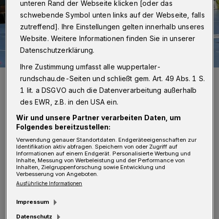
unteren Rand der Webseite klicken [oder das
schwebende Symbol unten links auf der Webseite, falls
zutreffend]. Ihre Einstellungen gelten innerhalb unseres
Website. Weitere Informationen finden Sie in unserer
Datenschutzerklärung.
Ihre Zustimmung umfasst alle wuppertaler-
Der BHC in der Solinger Klingenhalle.
rundschau.de-Seiten und schließt gem. Art. 49 Abs. 1 S.
Foto: Dirk Freund
1 lit. a DSGVO auch die Datenverarbeitung außerhalb
des EWR, z.B. in den USA ein.
Wir und unsere Partner verarbeiten Daten, um
Folgendes bereitzustellen:
Verwendung genauer Standortdaten. Endgeräteeigenschaften zur
Identifikation aktiv abfragen. Speichern von oder Zugriff auf
„Bislang erfolgten die Mitteilungen der Stadt
Informationen auf einem Endgerät. Personalisierte Werbung und
Inhalte, Messung von Werbeleistung und der Performance von
in Bezug auf das Vorgehen in Sachen BHC-
Inhalten, Zielgruppenforschung sowie Entwicklung und
Verbesserung von Angeboten.
Arena ohne jede Beteiligung der dafür
Ausführliche Informationen
gesetzlich zuständigen politischen Gremien.
Impressum
Daraufhin haben wir eine Sondersitzung des
Datenschutz