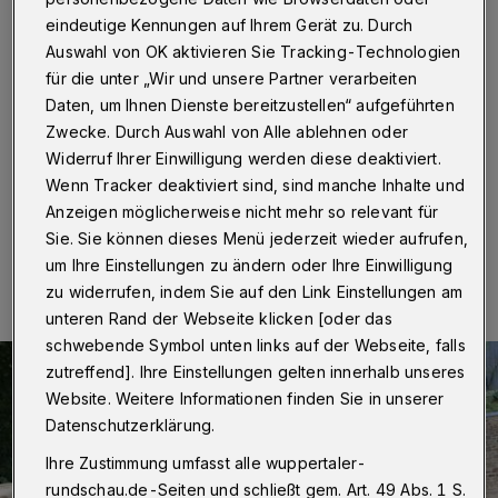
Elefantenfamilie
eindeutige Kennungen auf Ihrem Gerät zu. Durch
Auswahl von OK aktivieren Sie Tracking-Technologien
Wuppertal
·
Gleich zwei Jungtiere wurden in diesem
für die unter „Wir und unsere Partner verarbeiten
Jahr in der Elefantenherde geboren. Um „Kimana“ und
„Tsavo“ zu schützen, wurde Elefantenbulle „Tooth“ von
Daten, um Ihnen Dienste bereitzustellen“ aufgeführten
der Herde getrennt. Jetzt fand ein erstes
Zwecke. Durch Auswahl von Alle ablehnen oder
Aufeinandertreffen statt.
Widerruf Ihrer Einwilligung werden diese deaktiviert.
Wenn Tracker deaktiviert sind, sind manche Inhalte und
Anzeigen möglicherweise nicht mehr so relevant für
Sie. Sie können dieses Menü jederzeit wieder aufrufen,
05.08.2020 , 13:26 Uhr
Eine Minute Lesezeit
um Ihre Einstellungen zu ändern oder Ihre Einwilligung
zu widerrufen, indem Sie auf den Link Einstellungen am
unteren Rand der Webseite klicken [oder das
schwebende Symbol unten links auf der Webseite, falls
zutreffend]. Ihre Einstellungen gelten innerhalb unseres
Website. Weitere Informationen finden Sie in unserer
Datenschutzerklärung.
Ihre Zustimmung umfasst alle wuppertaler-
rundschau.de-Seiten und schließt gem. Art. 49 Abs. 1 S.