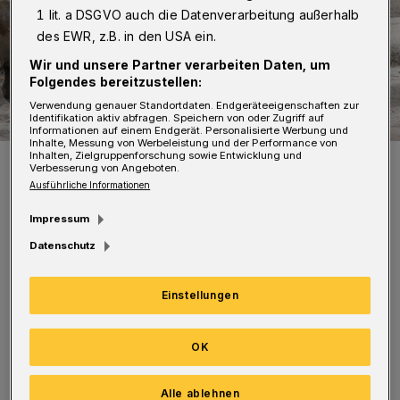
1 lit. a DSGVO auch die Datenverarbeitung außerhalb
des EWR, z.B. in den USA ein.
Wir und unsere Partner verarbeiten Daten, um
Folgendes bereitzustellen:
Verwendung genauer Standortdaten. Endgeräteeigenschaften zur
Identifikation aktiv abfragen. Speichern von oder Zugriff auf
Informationen auf einem Endgerät. Personalisierte Werbung und
Inhalte, Messung von Werbeleistung und der Performance von
Inhalten, Zielgruppenforschung sowie Entwicklung und
Die Elefantenfamilie ist wieder beisammen.
Verbesserung von Angeboten.
Foto: Barbara Scheer
Ausführliche Informationen
Impressum
Datenschutz
Am 6. März 2020 kam „Tsavo“ zur Welt, am
Einstellungen
20. April 2020 „Kimana“. Elefantenbulle
„Tooth“ durfte, um den Nachwuchs nicht zu
OK
gefährden, lange Zeit nicht mit der
Alle ablehnen