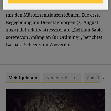
Elefantenfamilie zusammen sein. Nun sind die
Elefantenbabys so groß, dass sie problemlos
mit den Müttern mitlaufen können. Die erste
Begegbnung am Dienstagmorgen (4. August
2020) lief relativ stressfrei ab. „Leitkuh Sabie
sorgte von Anfang an für Ordnung“, berichtet
Barbara Scheer vom Zooverein.
Meistgelesen
Neueste Artikel
Zum Thema
Tief hinein in die Wuppertaler Unterwelt