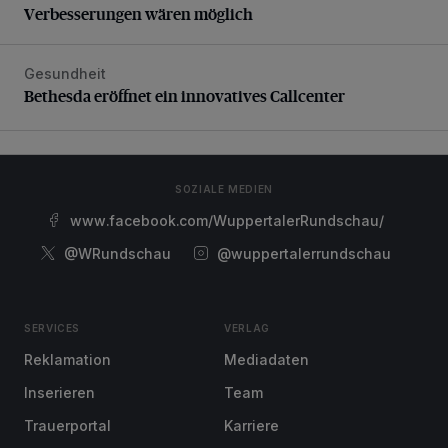
Verbesserungen wären möglich
Gesundheit
Bethesda eröffnet ein innovatives Callcenter
Bethesda eröffnet ein innovatives Callcenter
SOZIALE MEDIEN
www.facebook.com/WuppertalerRundschau/
@WRundschau
@wuppertalerrundschau
SERVICES
VERLAG
Reklamation
Mediadaten
Inserieren
Team
Trauerportal
Karriere