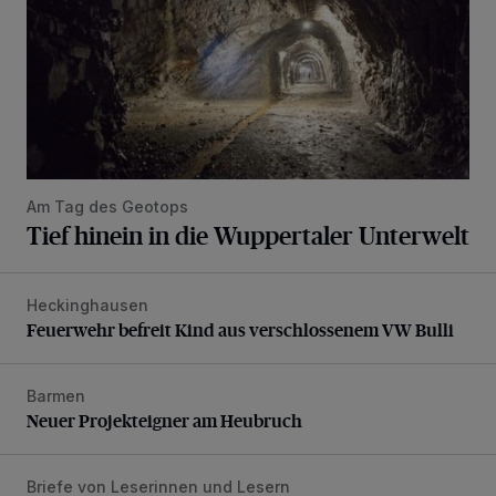
Am Tag des Geotops
Tief hinein in die Wuppertaler Unterwelt
Heckinghausen
Feuerwehr befreit Kind aus verschlossenem VW Bulli
Feuerwehr befreit Kind aus verschlossenem VW Bulli
Barmen
Neuer Projekteigner am Heubruch
Neuer Projekteigner am Heubruch
Briefe von Leserinnen und Lesern
Verbesserungen wären möglich