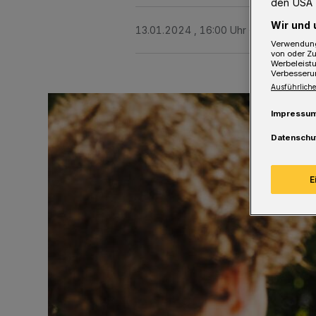
den USA 
Wir und 
13.01.2024 , 16:00 Uhr
2 Minuten Le
Verwendung
von oder Zu
Werbeleist
Verbesseru
Ausführliche
Impressu
Datenschu
E