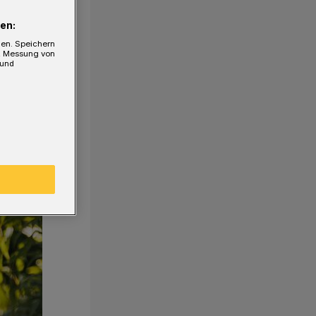
en:
gen. Speichern
e, Messung von
 und