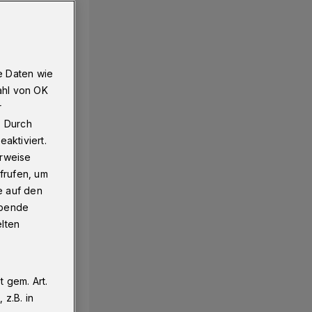
e Daten wie
ahl von OK
r
. Durch
aktiviert.
erweise
frufen, um
e auf den
ebende
elten
 gem. Art.
z.B. in