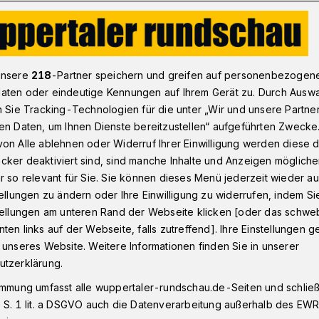
 KiKA​: Elli überzeugte im Casting für Serie
unsere
218
-Partner speichern und greifen auf personenbezogen
aten oder eindeutige Kennungen auf Ihrem Gerät zu. Durch Ausw
n Sie Tracking-Technologien für die unter „Wir und unsere Partne
KA
en Daten, um Ihnen Dienste bereitzustellen“ aufgeführten Zwecke
te im Casting für
on Alle ablehnen oder Widerruf Ihrer Einwilligung werden diese de
cker deaktiviert sind, sind manche Inhalte und Anzeigen möglich
r so relevant für Sie. Sie können dieses Menü jederzeit wieder au
tellungen zu ändern oder Ihre Einwilligung zu widerrufen, indem Si
stellungen am unteren Rand der Webseite klicken [oder das schw
ten links auf der Webseite, falls zutreffend]. Ihre Einstellungen g
 Erwachsenwerden: Die 16-jährige
 unseres Website. Weitere Informationen finden Sie in unserer
rde für eine Hauptrolle in der KiKA-
utzerklärung.
wählt.
immung umfasst alle wuppertaler-rundschau.de-Seiten und schließt
 S. 1 lit. a DSGVO auch die Datenverarbeitung außerhalb des EWR, 