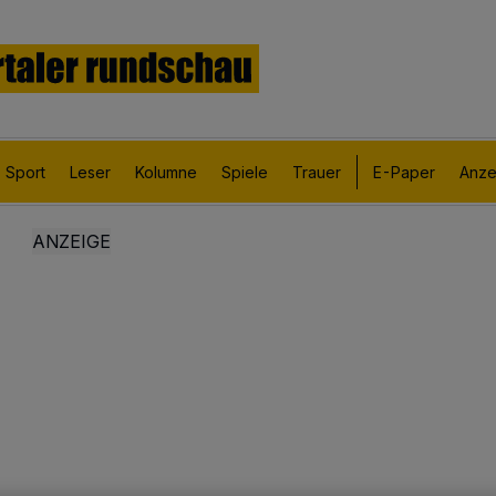
Sport
Leser
Kolumne
Spiele
Trauer
E-Paper
Anze