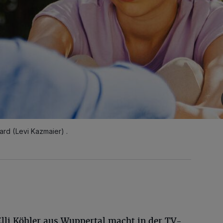
vard (Levi Kazmaier) .
Elli Köhler aus Wuppertal macht in der TV-