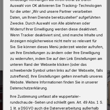
Schwebebahn-Ausfall
Auswahl von OK aktivieren Sie Tracking-Technologien
für die unter „Wir und unsere Partner verarbeiten
Wuppertal
·
Nach der Ankündigung, dass die
Daten, um Ihnen Dienste bereitzustellen“ aufgeführten
Wuppertaler Schwebebahn nach den Sommerferien ein
Jahr lang nur noch an den Wochenenden fahren wir,
Zwecke. Durch Auswahl von Alle ablehnen oder
richten die Stadtwerke (WSW) eine Hotline ein.
Widerruf Ihrer Einwilligung werden diese deaktiviert.
Wenn Tracker deaktiviert sind, sind manche Inhalte und
Anzeigen möglicherweise nicht mehr so relevant für
Sie. Sie können dieses Menü jederzeit wieder aufrufen,
06.07.2020 , 19:40 Uhr
Eine Minute Lesezeit
um Ihre Einstellungen zu ändern oder Ihre Einwilligung
zu widerrufen, indem Sie auf den Link Einstellungen am
unteren Rand der Webseite klicken [oder das
schwebende Symbol unten links auf der Webseite, falls
zutreffend]. Ihre Einstellungen gelten innerhalb unseres
Website. Weitere Informationen finden Sie in unserer
Datenschutzerklärung.
Ihre Zustimmung umfasst alle wuppertaler-
rundschau.de-Seiten und schließt gem. Art. 49 Abs. 1 S.
1 lit. a DSGVO auch die Datenverarbeitung außerhalb