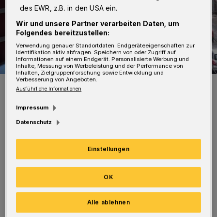
des EWR, z.B. in den USA ein.
Wir und unsere Partner verarbeiten Daten, um
Folgendes bereitzustellen:
Verwendung genauer Standortdaten. Endgeräteeigenschaften zur
Identifikation aktiv abfragen. Speichern von oder Zugriff auf
Informationen auf einem Endgerät. Personalisierte Werbung und
Inhalte, Messung von Werbeleistung und der Performance von
Inhalten, Zielgruppenforschung sowie Entwicklung und
Verbesserung von Angeboten.
Sie ist ab August unter der Woche zunächst nicht mehr unterwegs.
Ausführliche Informationen
Foto: Achim Otto
Impressum
Datenschutz
Einstellungen
Ab Dienstag (7. Juli 2020) können unter der
Rufnummer 0202 / 569-5252 Informationen
OK
rund um den Schadensfall und seine
Auswirkungen eingeholt werden. Die
Alle ablehnen
Auskünfte gibt es montags bis freitags von 9