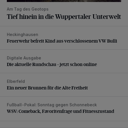
Am Tag des Geotops
Tief hinein in die Wuppertaler Unterwelt
Heckinghausen
Feuerwehr befreit Kind aus verschlossenem VW Bulli
Feuerwehr befreit Kind aus verschlossenem VW Bulli
Digitale Ausgabe
Die aktuelle Rundschau – jetzt schon online
Die aktuelle Rundschau – jetzt schon online
Elberfeld
Ein neuer Brunnen für die Alte Freiheit
Ein neuer Brunnen für die Alte Freiheit
Fußball-Pokal: Sonntag gegen Schonnebeck
WSV: Comeback, Favoritenfrage und Fitnesszustand
WSV: Comeback, Favoritenfrage und Fitnesszustand