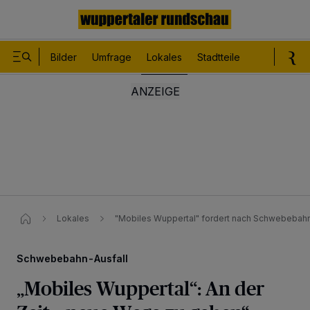
Bilder
Umfrage
Lokales
Stadtteile
Sport
Le
Lokales
"Mobiles Wuppertal" fordert nach Schwebebah
Schwebebahn-Ausfall
„Mobiles Wuppertal“: An der