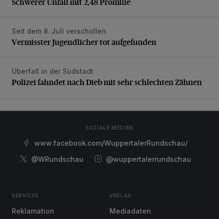
Schwerer Unfall mit 2,48 Promille
Seit dem 8. Juli verschollen
Vermisster Jugendlicher tot aufgefunden
Vermisster Jugendlicher tot aufgefunden
Überfall in der Südstadt
Polizei fahndet nach Dieb mit sehr schlechten Zähnen
Polizei fahndet nach Dieb mit sehr schlechten Zähnen
SOZIALE MEDIEN
www.facebook.com/WuppertalerRundschau/
@WRundschau
@wuppertalerrundschau
SERVICES
VERLAG
Reklamation
Mediadaten