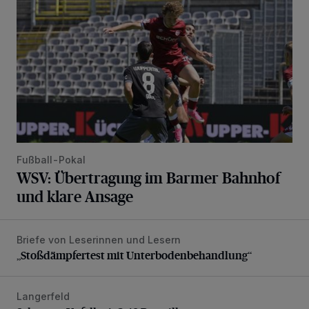
Fußball-Pokal
WSV: Übertragung im Barmer Bahnhof
und klare Ansage
Briefe von Leserinnen und Lesern
„Stoßdämpfertest mit Unterbodenbehandlung“
„Stoßdämpfertest mit Unterbodenbehandlung“
Langerfeld
Schwerer Unfall mit 2,48 Promille