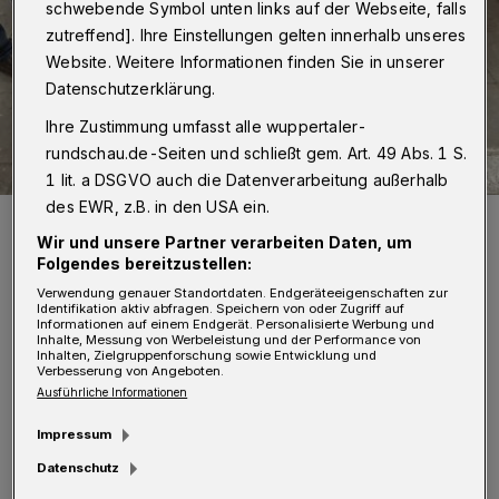
schwebende Symbol unten links auf der Webseite, falls
zutreffend]. Ihre Einstellungen gelten innerhalb unseres
Website. Weitere Informationen finden Sie in unserer
Datenschutzerklärung.
Ihre Zustimmung umfasst alle wuppertaler-
rundschau.de-Seiten und schließt gem. Art. 49 Abs. 1 S.
1 lit. a DSGVO auch die Datenverarbeitung außerhalb
des EWR, z.B. in den USA ein.
Ein Schwebebahn-Rad des Anstoßes.
Wir und unsere Partner verarbeiten Daten, um
Foto: Wuppertaler Rundschau / mivi
Folgendes bereitzustellen:
Verwendung genauer Standortdaten. Endgeräteeigenschaften zur
Identifikation aktiv abfragen. Speichern von oder Zugriff auf
Informationen auf einem Endgerät. Personalisierte Werbung und
Inhalte, Messung von Werbeleistung und der Performance von
Inhalten, Zielgruppenforschung sowie Entwicklung und
Verbesserung von Angeboten.
„Mit unguten Gefühlen erinnern sich viele
Ausführliche Informationen
ÖPNV-Nutzerinnen und -Nutzer an die vollen
Impressum
und verspätungsgeplagten Busse des
Datenschutz
Ersatzverkehrs. Gerade jetzt in der Corona-