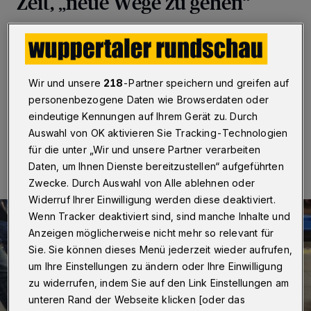
Zeit, „neue Wege zu gehen“
Wuppertal
·
Die Initiative „Mobiles Wuppertal“ sieht im
bevorstehenden Ausfall der Schwebebahn eine
„erneute Belastungsprobe“. Zugleich schlägt sie
mehrere Maßnahmen vor.
Wir und unsere
218
-Partner speichern und greifen auf
personenbezogene Daten wie Browserdaten oder
eindeutige Kennungen auf Ihrem Gerät zu. Durch
Auswahl von OK aktivieren Sie Tracking-Technologien
04.07.2020 , 15:05 Uhr
Eine Minute Lesezeit
für die unter „Wir und unsere Partner verarbeiten
Daten, um Ihnen Dienste bereitzustellen“ aufgeführten
Zwecke. Durch Auswahl von Alle ablehnen oder
Widerruf Ihrer Einwilligung werden diese deaktiviert.
Wenn Tracker deaktiviert sind, sind manche Inhalte und
Anzeigen möglicherweise nicht mehr so relevant für
Sie. Sie können dieses Menü jederzeit wieder aufrufen,
um Ihre Einstellungen zu ändern oder Ihre Einwilligung
zu widerrufen, indem Sie auf den Link Einstellungen am
unteren Rand der Webseite klicken [oder das