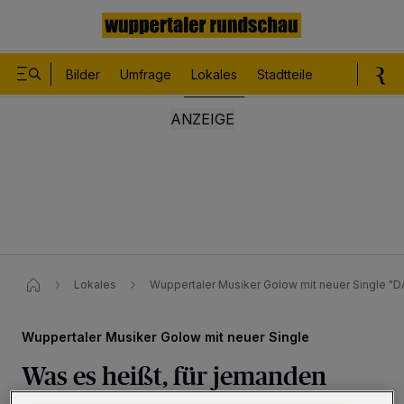
Bilder
Umfrage
Lokales
Stadtteile
Sport
Le
Lokales
Wuppertaler Musiker Golow mit neuer Single​ "D
Wuppertaler Musiker Golow mit neuer Single
Was es heißt, für jemanden