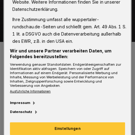
Website. Weitere Informationen finden Sie in unserer
Datenschutzerklärung.
Ihre Zustimmung umfasst alle wuppertaler-
rundschau.de-Seiten und schließt gem. Art. 49 Abs. 1 S.
1 lit. a DSGVO auch die Datenverarbeitung außerhalb
des EWR, z.B. in den USA ein.
Golow ist Singer, Songwriter und Musikproduzent aus Wuppertal.
Wir und unsere Partner verarbeiten Daten, um
Foto: Michael Kotowski
Folgendes bereitzustellen:
Verwendung genauer Standortdaten. Endgeräteeigenschaften zur
Identifikation aktiv abfragen. Speichern von oder Zugriff auf
Informationen auf einem Endgerät. Personalisierte Werbung und
Inhalte, Messung von Werbeleistung und der Performance von
Inhalten, Zielgruppenforschung sowie Entwicklung und
Verbesserung von Angeboten.
S
Ausführliche Informationen
inger, Songwriter und Musikproduzent
Golow behandelt in seinem neuen
Impressum
ehrlichen Song „DA“ das Thema Depression
Datenschutz
und wie wichtig es ist jemanden zu haben, der
einfach nur für uns „DA“ ist und zuhört. „Der
Einstellungen