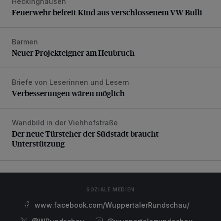
Heckinghausen
Feuerwehr befreit Kind aus verschlossenem VW Bulli
Feuerwehr befreit Kind aus verschlossenem VW Bulli
Barmen
Neuer Projekteigner am Heubruch
Neuer Projekteigner am Heubruch
Briefe von Leserinnen und Lesern
Verbesserungen wären möglich
Verbesserungen wären möglich
Wandbild in der Viehhofstraße
Der neue Türsteher der Südstadt braucht Unterstützung
Der neue Türsteher der Südstadt braucht
Unterstützung
SOZIALE MEDIEN
www.facebook.com/WuppertalerRundschau/