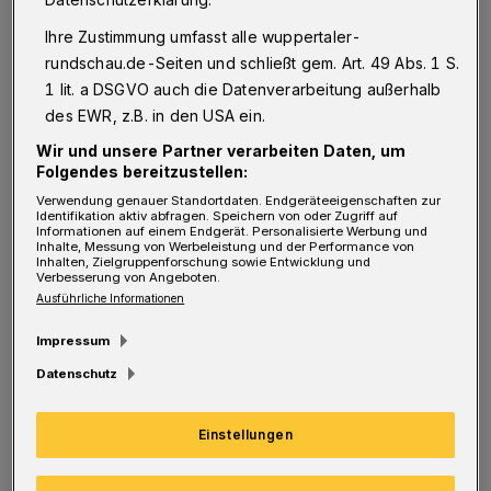
Musikhochschule Köln, Standort Wuppertal,
Ihre Zustimmung umfasst alle wuppertaler-
studiert. „Damals musste man natürlich viel
rundschau.de-Seiten und schließt gem. Art. 49 Abs. 1 S.
üben, das ist ja auch Teil des Studiums“, lacht
1 lit. a DSGVO auch die Datenverarbeitung außerhalb
die gebürtige Japanerin, die während ihrer
des EWR, z.B. in den USA ein.
intensiven Studienphase auch schon mal zehn
Wir und unsere Partner verarbeiten Daten, um
Stunden spielte. Schmerzende Finger seien
Folgendes bereitzustellen:
Verwendung genauer Standortdaten. Endgeräteeigenschaften zur
dabei nie das Problem gewesen, erklärt sie,
Identifikation aktiv abfragen. Speichern von oder Zugriff auf
Informationen auf einem Endgerät. Personalisierte Werbung und
aber der Kopf mache dann irgendwann nicht
Inhalte, Messung von Werbeleistung und der Performance von
Inhalten, Zielgruppenforschung sowie Entwicklung und
mehr mit. „Ich konnte am besten morgens
Verbesserung von Angeboten.
Ausführliche Informationen
zwei Stunden, dann, nach einer Pause noch
einmal zwei Stunden und am Abend die letzten
Impressum
zwei Stunden üben. Das Wichtigste waren
Datenschutz
immer die morgendlichen zwei Stunden, weil
man da wirklich frisch ist. Es ist ja nicht nur
Einstellungen
der sportliche Aspekt, wenn man viele Töne