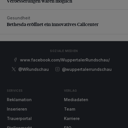
Verbesserungen wären möglich
Gesundheit
Bethesda eröffnet ein innovatives Callcenter
Bethesda eröffnet ein innovatives Callcenter
SOZIALE MEDIEN
www.facebook.com/WuppertalerRundschau/
@WRundschau
@wuppertalerrundschau
SERVICES
VERLAG
Reklamation
Mediadaten
Inserieren
Team
Trauerportal
Karriere
Stellenmarkt
FAQ