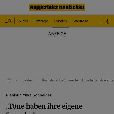
Bilder
Umfrage
Lokales
Stadtteile
Sport
Le
Lokales
Pianistin Yuka Schneider​: „Töne haben ihre eige
Pianistin Yuka Schneider
„Töne haben ihre eigene