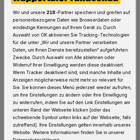
verschiedene Komponisten Wünsche geäußert
Wir und unsere
218
-Partner speichern und greifen auf
und ihre Werke dementsprechend komponiert,
personenbezogene Daten wie Browserdaten oder
berichtet sie, so dass es seit 1890 nunmehr
eindeutige Kennungen auf Ihrem Gerät zu. Durch
Auswahl von OK aktivieren Sie Tracking-Technologien
konstant 88 Tasten gäbe.
für die unter „Wir und unsere Partner verarbeiten
Daten, um Ihnen Dienste bereitzustellen“ aufgeführten
„88 Tasten sind siebeneinhalb Oktaven. Das
Zwecke. Durch Auswahl von Alle ablehnen oder
ist das maximale, was Menschen als
Widerruf Ihrer Einwilligung werden diese deaktiviert.
Intervalle wahrnehmen können, also sowohl
Wenn Tracker deaktiviert sind, sind manche Inhalte und
Anzeigen möglicherweise nicht mehr so relevant für
in der Tiefe, als auch in der Höhe“, weiß
Sie. Sie können dieses Menü jederzeit wieder aufrufen,
Schneider. Zwar könne man noch etwas
um Ihre Einstellungen zu ändern oder Ihre Einwilligung
höhere Töne hören, aber das nehme man dann
zu widerrufen, indem Sie auf den Link Einstellungen am
als ein Piepsen wahr.
unteren Rand der Webseite klicken [oder das
schwebende Symbol unten links auf der Webseite, falls
zutreffend]. Ihre Einstellungen gelten innerhalb unseres
Website. Weitere Informationen finden Sie in unserer
Yuka Schneider hat an der Staatlichen
Datenschutzerklärung.