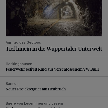
Am Tag des Geotops
Tief hinein in die Wuppertaler Unterwelt
Heckinghausen
Feuerwehr befreit Kind aus verschlossenem VW Bulli
Feuerwehr befreit Kind aus verschlossenem VW Bulli
Barmen
Neuer Projekteigner am Heubruch
Neuer Projekteigner am Heubruch
Briefe von Leserinnen und Lesern
Verbesserungen wären möglich