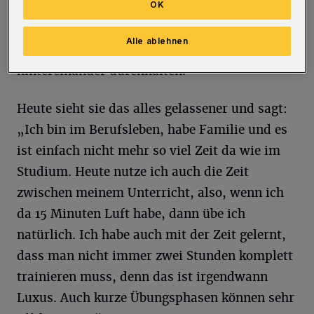
OK
schnell hintereinander spielt, sondern vor
allem die Kopfleistung, man denkt ständig
Alle ablehnen
mit. Das kann man nicht mehrere Stunden
hintereinander durchhalten.“
Heute sieht sie das alles gelassener und sagt:
„Ich bin im Berufsleben, habe Familie und es
ist einfach nicht mehr so viel Zeit da wie im
Studium. Heute nutze ich auch die Zeit
zwischen meinem Unterricht, also, wenn ich
da 15 Minuten Luft habe, dann übe ich
natürlich. Ich habe auch mit der Zeit gelernt,
dass man nicht immer zwei Stunden komplett
trainieren muss, denn das ist irgendwann
Luxus. Auch kurze Übungsphasen können sehr