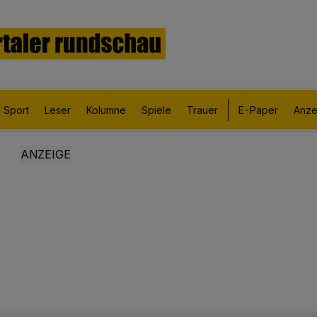
Sport
Leser
Kolumne
Spiele
Trauer
E-Paper
Anze