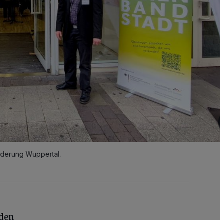
rderung Wuppertal.
 den