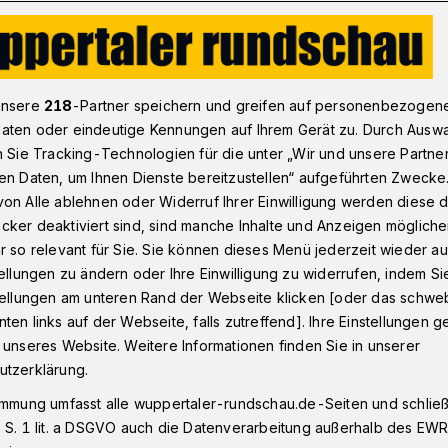
enBandStadt“: Auswahl der Projekte steht fest
unsere
218
-Partner speichern und greifen auf personenbezogen
aten oder eindeutige Kennungen auf Ihrem Gerät zu. Durch Ausw
n Sie Tracking-Technologien für die unter „Wir und unsere Partne
en Daten, um Ihnen Dienste bereitzustellen“ aufgeführten Zwecke
tadt“: Auswahl der
on Alle ablehnen oder Widerruf Ihrer Einwilligung werden diese de
cker deaktiviert sind, sind manche Inhalte und Anzeigen möglich
t fest
r so relevant für Sie. Sie können dieses Menü jederzeit wieder au
tellungen zu ändern oder Ihre Einwilligung zu widerrufen, indem Si
stellungen am unteren Rand der Webseite klicken [oder das schw
ten links auf der Webseite, falls zutreffend]. Ihre Einstellungen g
nenBandStadt“ startet in die nächste
 unseres Website. Weitere Informationen finden Sie in unserer
d der so genannte „Verfügungsfonds für
utzerklärung.
 Auswahlgremium hat entschieden, welche
immung umfasst alle wuppertaler-rundschau.de-Seiten und schließt
n Elberfeld und Barmen und entlang der
 S. 1 lit. a DSGVO auch die Datenverarbeitung außerhalb des EWR, 