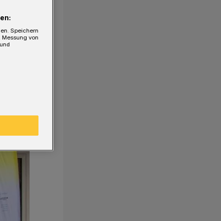
en:
gen. Speichern
e, Messung von
 und