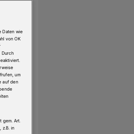
e Daten wie
ahl von OK
r
. Durch
aktiviert.
erweise
frufen, um
e auf den
ebende
elten
 gem. Art.
z.B. in