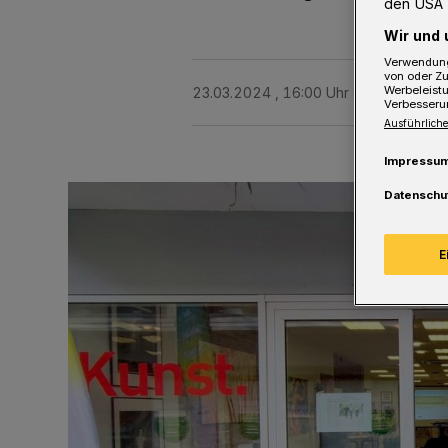
den USA 
Wir und 
Verwendung
von oder Zu
Werbeleist
23.03.2024 , 16:00 Uhr
2 Minuten Le
Verbesseru
Ausführliche
Impressu
Datenschu
E