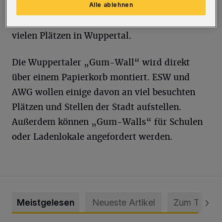
dem Entfernen Flecken, die äußerst schwierig
Alle ablehnen
zu beseitigen sind. Dieses Problem gibt es auf
vielen Plätzen in Wuppertal.
Die Wuppertaler „Gum-Wall“ wird direkt
über einem Papierkorb montiert. ESW und
AWG wollen einige davon an viel besuchten
Plätzen und Stellen der Stadt aufstellen.
Außerdem können „Gum-Walls“ für Schulen
oder Ladenlokale angefordert werden.
Meistgelesen
Neueste Artikel
Zum Thema