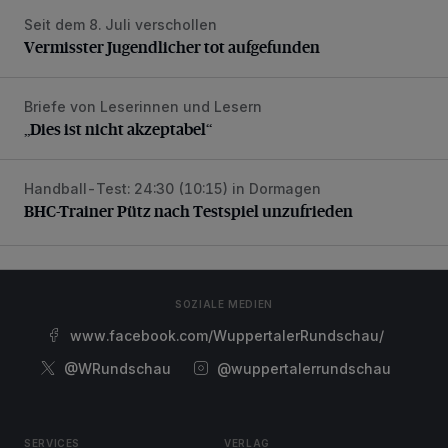
Seit dem 8. Juli verschollen
Vermisster Jugendlicher tot aufgefunden
Vermisster Jugendlicher tot aufgefunden
Briefe von Leserinnen und Lesern
„Dies ist nicht akzeptabel“
„Dies ist nicht akzeptabel“
Handball-Test: 24:30 (10:15) in Dormagen
BHC-Trainer Pütz nach Testspiel unzufrieden
BHC-Trainer Pütz nach Testspiel unzufrieden
SOZIALE MEDIEN
www.facebook.com/WuppertalerRundschau/
@WRundschau
@wuppertalerrundschau
SERVICES
VERLAG