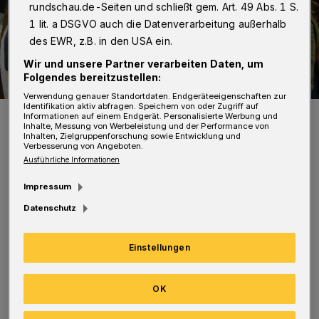
rundschau.de-Seiten und schließt gem. Art. 49 Abs. 1 S.
1 lit. a DSGVO auch die Datenverarbeitung außerhalb
des EWR, z.B. in den USA ein.
Wir und unsere Partner verarbeiten Daten, um
Folgendes bereitzustellen:
Verwendung genauer Standortdaten. Endgeräteeigenschaften zur
Identifikation aktiv abfragen. Speichern von oder Zugriff auf
Das Motto der Tafel lautet „Kleben Sie uns einen“.
Informationen auf einem Endgerät. Personalisierte Werbung und
Inhalte, Messung von Werbeleistung und der Performance von
Foto: AWG
Inhalten, Zielgruppenforschung sowie Entwicklung und
Verbesserung von Angeboten.
Ausführliche Informationen
Impressum
Datenschutz
Trotz mehr als 80 Abfalleimern werden
zahllose Kaugummis auf den neuen Boden
Einstellungen
gespuckt und festgetreten. Das ESW-
Reinigungsteam entfernt etwa 100 Kaugummis
OK
pro Arbeitsschicht. Sie hinterlassen auch nach