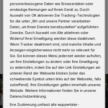
Kleben, nicht spucken!
personenbezogene Daten wie Browserdaten oder
eindeutige Kennungen auf Ihrem Gerät zu. Durch
Wuppertal
·
Mit einer „Gum-Wall“, einer DIN-A3-
Auswahl von OK aktivieren Sie Tracking-Technologien
Tafel, auf die benutzte Kaugummis geklebt werden
für die unter „Wir und unsere Partner verarbeiten
können, haben AWG und ESW versucht, Passanten am
Daten, um Ihnen Dienste bereitzustellen“ aufgeführten
Döppersberg dafür zu sensibilisieren, Kaugummis nicht
auf den Boden zu spucken.
Zwecke. Durch Auswahl von Alle ablehnen oder
Widerruf Ihrer Einwilligung werden diese deaktiviert.
Wenn Tracker deaktiviert sind, sind manche Inhalte und
Anzeigen möglicherweise nicht mehr so relevant für
13.07.2019 , 11:00 Uhr
Eine Minute Lesezeit
Sie. Sie können dieses Menü jederzeit wieder aufrufen,
um Ihre Einstellungen zu ändern oder Ihre Einwilligung
zu widerrufen, indem Sie auf den Link Einstellungen am
unteren Rand der Webseite klicken [oder das
schwebende Symbol unten links auf der Webseite, falls
zutreffend]. Ihre Einstellungen gelten innerhalb unseres
Website. Weitere Informationen finden Sie in unserer
Datenschutzerklärung.
Ihre Zustimmung umfasst alle wuppertaler-