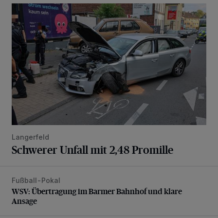
Schwerer Unfall mit 2,48 Promille
Langerfeld
Schwerer Unfall mit 2,48 Promille
Fußball-Pokal
WSV: Übertragung im Barmer Bahnhof und klare Ansage
WSV: Übertragung im Barmer Bahnhof und klare
Ansage