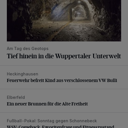
Am Tag des Geotops
Tief hinein in die Wuppertaler Unterwelt
Heckinghausen
Feuerwehr befreit Kind aus verschlossenem VW Bulli
Feuerwehr befreit Kind aus verschlossenem VW Bulli
Elberfeld
Ein neuer Brunnen für die Alte Freiheit
Ein neuer Brunnen für die Alte Freiheit
Fußball-Pokal: Sonntag gegen Schonnebeck
WSV: Comeback, Favoritenfrage und Fitnesszustand
WSV: Comeback, Favoritenfrage und Fitnesszustand