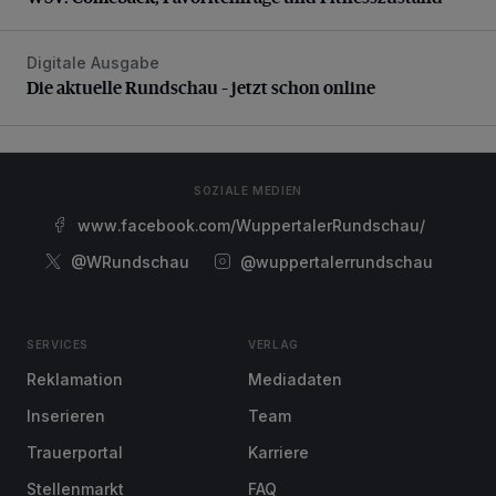
Digitale Ausgabe
Die aktuelle Rundschau – jetzt schon online
Die aktuelle Rundschau – jetzt schon online
SOZIALE MEDIEN
www.facebook.com/WuppertalerRundschau/
@WRundschau
@wuppertalerrundschau
SERVICES
VERLAG
Reklamation
Mediadaten
Inserieren
Team
Trauerportal
Karriere
Stellenmarkt
FAQ