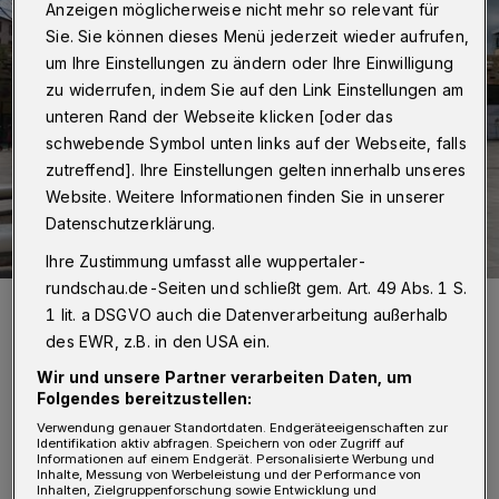
Anzeigen möglicherweise nicht mehr so relevant für
Sie. Sie können dieses Menü jederzeit wieder aufrufen,
um Ihre Einstellungen zu ändern oder Ihre Einwilligung
zu widerrufen, indem Sie auf den Link Einstellungen am
unteren Rand der Webseite klicken [oder das
schwebende Symbol unten links auf der Webseite, falls
zutreffend]. Ihre Einstellungen gelten innerhalb unseres
Website. Weitere Informationen finden Sie in unserer
Datenschutzerklärung.
Ihre Zustimmung umfasst alle wuppertaler-
rundschau.de-Seiten und schließt gem. Art. 49 Abs. 1 S.
FDP und Grüne äußern sich positiv zu den Plänen, dass Teile der
1 lit. a DSGVO auch die Datenverarbeitung außerhalb
Stadtverwaltung in die ehemalige Bundesbahndirektion ziehen.
des EWR, z.B. in den USA ein.
Foto: Heinz Dieter Mück
Wir und unsere Partner verarbeiten Daten, um
Folgendes bereitzustellen:
Verwendung genauer Standortdaten. Endgeräteeigenschaften zur
Identifikation aktiv abfragen. Speichern von oder Zugriff auf
Informationen auf einem Endgerät. Personalisierte Werbung und
Inhalte, Messung von Werbeleistung und der Performance von
Alexander Schmidt, Vorsitzender der der
FDP
-
Inhalten, Zielgruppenforschung sowie Entwicklung und