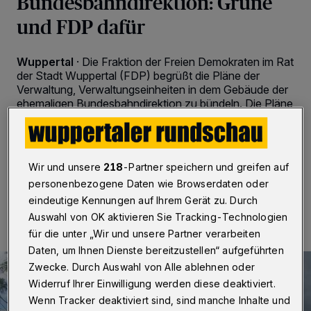
Bundesbahndirektion: Grüne
und FDP dafür
Wuppertal
·
Die Fraktion der Freien Demokraten im Rat
der Stadt Wuppertal (FDP) begrüßt die Pläne der
Verwaltung, Verwaltungseinheiten in dem Gebäude der
ehemaligen Bundesbahndirektion zu bündeln. Die Pläne
finden auch die grundsätzliche Unterstützung der
Grünen Ratsfraktion.
Wir und unsere
218
-Partner speichern und greifen auf
personenbezogene Daten wie Browserdaten oder
29.01.2020 , 15:48 Uhr
2 Minuten Lesezeit
eindeutige Kennungen auf Ihrem Gerät zu. Durch
Auswahl von OK aktivieren Sie Tracking-Technologien
für die unter „Wir und unsere Partner verarbeiten
Daten, um Ihnen Dienste bereitzustellen“ aufgeführten
Zwecke. Durch Auswahl von Alle ablehnen oder
Widerruf Ihrer Einwilligung werden diese deaktiviert.
Wenn Tracker deaktiviert sind, sind manche Inhalte und