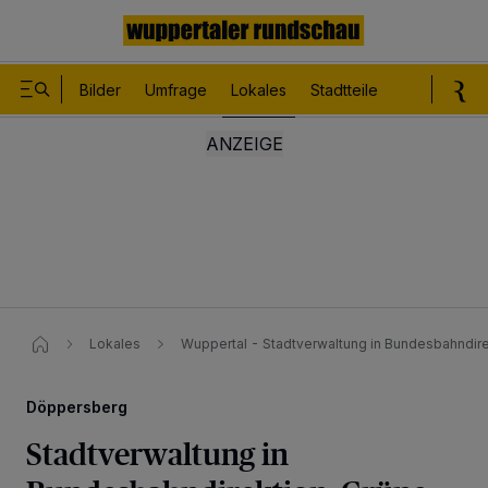
Bilder
Umfrage
Lokales
Stadtteile
Sport
Le
Lokales
Wuppertal - Stadtverwaltung in Bundesbahndire
Döppersberg
Stadtverwaltung in