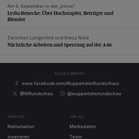
Am 4. September in der „börse“
Lydia Benecke: Über Hochstapler, Betrüger und Blender
Lydia Benecke: Über Hochstapler, Betrüger und
Blender
Zwischen Langerfeld und Kreuz Nord
Nächtliche Arbeiten und Sperrung auf der A46
Nächtliche Arbeiten und Sperrung auf der A46
SOZIALE MEDIEN
www.facebook.com/WuppertalerRundschau/
@WRundschau
@wuppertalerrundschau
SERVICES
VERLAG
Reklamation
Mediadaten
Inserieren
Team