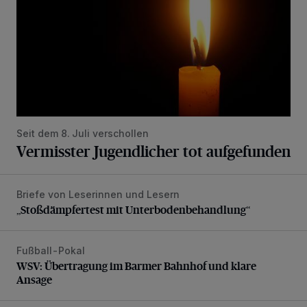
Seit dem 8. Juli verschollen
Vermisster Jugendlicher tot aufgefunden
Briefe von Leserinnen und Lesern
„Stoßdämpfertest mit Unterbodenbehandlung“
„Stoßdämpfertest mit Unterbodenbehandlung“
Fußball-Pokal
WSV: Übertragung im Barmer Bahnhof und klare Ansage
WSV: Übertragung im Barmer Bahnhof und klare
Ansage