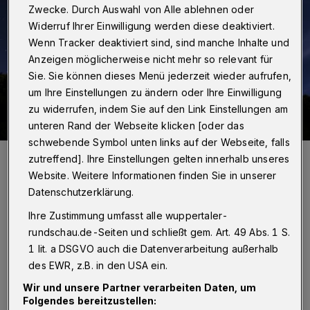
Zwecke. Durch Auswahl von Alle ablehnen oder
Widerruf Ihrer Einwilligung werden diese deaktiviert.
Wenn Tracker deaktiviert sind, sind manche Inhalte und
Anzeigen möglicherweise nicht mehr so relevant für
Sie. Sie können dieses Menü jederzeit wieder aufrufen,
um Ihre Einstellungen zu ändern oder Ihre Einwilligung
zu widerrufen, indem Sie auf den Link Einstellungen am
unteren Rand der Webseite klicken [oder das
schwebende Symbol unten links auf der Webseite, falls
Foto: shutterstock.com/Allexxandar
zutreffend]. Ihre Einstellungen gelten innerhalb unseres
Website. Weitere Informationen finden Sie in unserer
Datenschutzerklärung.
Ihre Zustimmung umfasst alle wuppertaler-
rundschau.de-Seiten und schließt gem. Art. 49 Abs. 1 S.
Die Auswirkung auf unseren Körper
1 lit. a DSGVO auch die Datenverarbeitung außerhalb
des EWR, z.B. in den USA ein.
Blutmond, Erdbeermond, Herbstmond oder
Wir und unsere Partner verarbeiten Daten, um
alle anderen Vollmonde des Jahres
: Der Mond
Folgendes bereitzustellen: