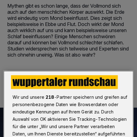
Mythen gibt es schon lange, dass der Vollmond sich
auch auf den menschlichen Körper auswirkt. Die Erde
wird eindeutig vom Mond beeinflusst. Dies zeigt sich
beispielsweise in Ebbe und Flut. Doch wirkt der Mond
auch wirklich auf uns und kann beispielsweise unseren
Schlaf beeinflussen? Einige Menschen schwören
darauf und können bei Vollmond schlechter schlafen.
Studien widersprechen sich teilweise und Experten sind
sich ohnehin uneinig. Was ist also wahr?
2 Minuten Lesezeit
Wir und unsere
218
-Partner speichern und greifen auf
personenbezogene Daten wie Browserdaten oder
eindeutige Kennungen auf Ihrem Gerät zu. Durch
Auswahl von OK aktivieren Sie Tracking-Technologien
für die unter „Wir und unsere Partner verarbeiten
Daten, um Ihnen Dienste bereitzustellen“ aufgeführten