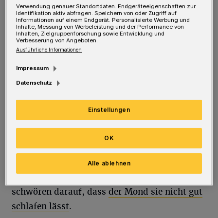
hat nicht nur Auswirkungen auf unsere Natur,
Verwendung genauer Standortdaten. Endgeräteeigenschaften zur
Identifikation aktiv abfragen. Speichern von oder Zugriff auf
sondern auch auf uns Menschen. Dies
Informationen auf einem Endgerät. Personalisierte Werbung und
Inhalte, Messung von Werbeleistung und der Performance von
Auswirkungen können sowohl negativer als
Inhalten, Zielgruppenforschung sowie Entwicklung und
Verbesserung von Angeboten.
auch positiver Natur sein. Jeder einzelnen
Ausführliche Informationen
Mondphase werden unterschiedliche
Impressum
Auswirkungen auf Tiere, Menschen und den
Datenschutz
gesamten Planeten zugeschrieben.
Einstellungen
So leiden sehr viele Menschen an
Schlafstörungen, wenn es wieder einmal einen
OK
Vollmond gibt. Es gibt Studien, die zwar der
Meinung sind, dass diese Schlafstörungen nur
Alle ablehnen
Einbildung sind, doch einige Menschen
schwören darauf, dass
der Mond sie nicht gut
schlafen lässt
.