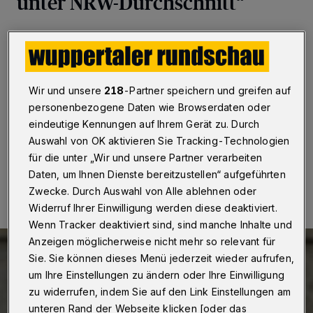
unter NRW-Durchschnitt“
Wuppertal
·
Die Impfquote in Wuppertal liegt noch
immer unter dem NRW-Durchschnitt. Die SPD-
Ratsfraktion sucht nach Möglichkeiten, das zu ändern.
Dazu hat die Fraktion eine Große Anfrage im
Wir und unsere
218
-Partner speichern und greifen auf
Ausschuss für Soziales, Familie und Gesundheit
gestellt.
personenbezogene Daten wie Browserdaten oder
eindeutige Kennungen auf Ihrem Gerät zu. Durch
Auswahl von OK aktivieren Sie Tracking-Technologien
für die unter „Wir und unsere Partner verarbeiten
05.10.2021 , 17:13 Uhr
Eine Minute Lesezeit
Daten, um Ihnen Dienste bereitzustellen“ aufgeführten
Zwecke. Durch Auswahl von Alle ablehnen oder
Widerruf Ihrer Einwilligung werden diese deaktiviert.
Wenn Tracker deaktiviert sind, sind manche Inhalte und
Anzeigen möglicherweise nicht mehr so relevant für
Sie. Sie können dieses Menü jederzeit wieder aufrufen,
um Ihre Einstellungen zu ändern oder Ihre Einwilligung
zu widerrufen, indem Sie auf den Link Einstellungen am
unteren Rand der Webseite klicken [oder das