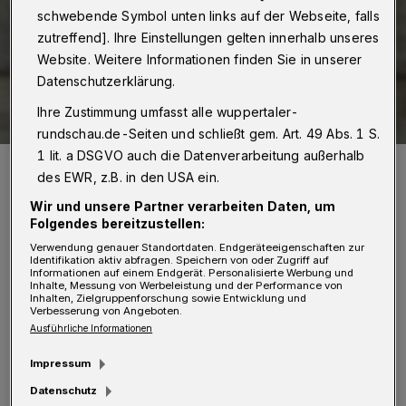
schwebende Symbol unten links auf der Webseite, falls
zutreffend]. Ihre Einstellungen gelten innerhalb unseres
Website. Weitere Informationen finden Sie in unserer
Datenschutzerklärung.
Ihre Zustimmung umfasst alle wuppertaler-
rundschau.de-Seiten und schließt gem. Art. 49 Abs. 1 S.
1 lit. a DSGVO auch die Datenverarbeitung außerhalb
Lukas Twardowski, sozialpolitischer Sprecher der SPD-
Ratsfraktion.
des EWR, z.B. in den USA ein.
Foto: Jens Grossmann
Wir und unsere Partner verarbeiten Daten, um
Folgendes bereitzustellen:
Verwendung genauer Standortdaten. Endgeräteeigenschaften zur
Identifikation aktiv abfragen. Speichern von oder Zugriff auf
Informationen auf einem Endgerät. Personalisierte Werbung und
Inhalte, Messung von Werbeleistung und der Performance von
L
Inhalten, Zielgruppenforschung sowie Entwicklung und
ukas Twardowski, SPD-Sprecher in dem
Verbesserung von Angeboten.
Ausführliche Informationen
Ausschuss, erläutert dazu: „Konkret
Impressum
möchten wir wissen, mit welchen Maßnahmen
Datenschutz
einer Impfskepsis bzw. Impfmüdigkeit gezielt