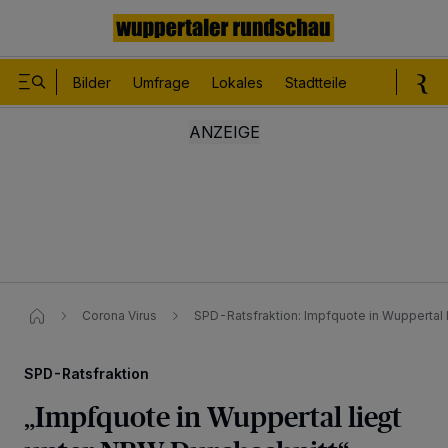
Bilder
Umfrage
Lokales
Stadtteile
Sport
Le
Corona Virus
SPD-Ratsfraktion: Impfquote in Wuppertal 
SPD-Ratsfraktion
„Impfquote in Wuppertal liegt