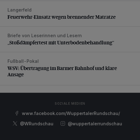
Langerfeld
Feuerwehr-Einsatz wegen brennender Matratze
Feuerwehr-Einsatz wegen brennender Matratze
Briefe von Leserinnen und Lesern
„Stoßdämpfertest mit Unterbodenbehandlung“
„Stoßdämpfertest mit Unterbodenbehandlung“
Fußball-Pokal
WSV: Übertragung im Barmer Bahnhof und klare Ansage
WSV: Übertragung im Barmer Bahnhof und klare
Ansage
SOZIALE MEDIEN
www.facebook.com/WuppertalerRundschau/
@WRundschau
@wuppertalerrundschau