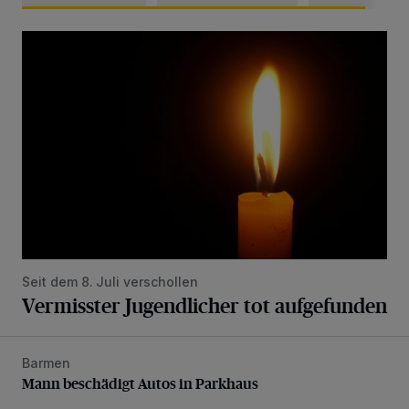
Vermisster Jugendlicher tot aufgefunden
Seit dem 8. Juli verschollen
Vermisster Jugendlicher tot aufgefunden
Barmen
Mann beschädigt Autos in Parkhaus
Mann beschädigt Autos in Parkhaus