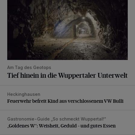
Am Tag des Geotops
Tief hinein in die Wuppertaler Unterwelt
Heckinghausen
Feuerwehr befreit Kind aus verschlossenem VW Bulli
Feuerwehr befreit Kind aus verschlossenem VW Bulli
Gastronomie-Guide „So schmeckt Wuppertal!“
„Goldenes W“: Weisheit, Geduld – und gutes Essen
„Goldenes W“: Weisheit, Geduld – und gutes Essen