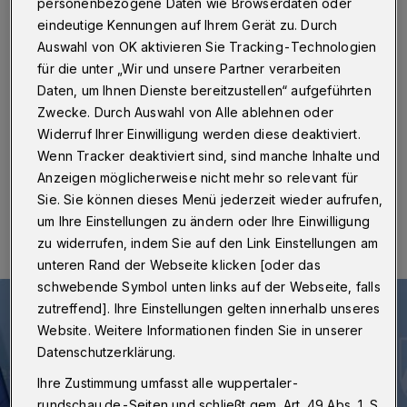
Freitag
personenbezogene Daten wie Browserdaten oder
eindeutige Kennungen auf Ihrem Gerät zu. Durch
Auswahl von OK aktivieren Sie Tracking-Technologien
Wuppertal / Düsseldorf
·
Gesundheitsminister Karl-
Josef Laumann (CDU) hat weitere Lockerungen der
für die unter „Wir und unsere Partner verarbeiten
Corona-Schutzmaßnahmen in NRW bekanntgegeben.
Daten, um Ihnen Dienste bereitzustellen“ aufgeführten
Die neue Schutzverordnung sieht unter anderem den
Zwecke. Durch Auswahl von Alle ablehnen oder
Wegfall der Maskenpflicht im Freien vor.
Widerruf Ihrer Einwilligung werden diese deaktiviert.
Wenn Tracker deaktiviert sind, sind manche Inhalte und
Anzeigen möglicherweise nicht mehr so relevant für
01.10.2021 , 00:00 Uhr
Eine Minute Lesezeit
Sie. Sie können dieses Menü jederzeit wieder aufrufen,
um Ihre Einstellungen zu ändern oder Ihre Einwilligung
zu widerrufen, indem Sie auf den Link Einstellungen am
unteren Rand der Webseite klicken [oder das
schwebende Symbol unten links auf der Webseite, falls
zutreffend]. Ihre Einstellungen gelten innerhalb unseres
Website. Weitere Informationen finden Sie in unserer
Datenschutzerklärung.
Ihre Zustimmung umfasst alle wuppertaler-
rundschau.de-Seiten und schließt gem. Art. 49 Abs. 1 S.