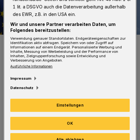
1 lit. a DSGVO auch die Datenverarbeitung außerhalb
des EWR, z.B. in den USA ein.
Wir und unsere Partner verarbeiten Daten, um
Folgendes bereitzustellen:
Verwendung genauer Standortdaten. Endgeräteeigenschaften zur
NRW-Gesundheitsminister Karl-Josef Laumann.
Identifikation aktiv abfragen. Speichern von oder Zugriff auf
Informationen auf einem Endgerät. Personalisierte Werbung und
Foto: Land NRW
Inhalte, Messung von Werbeleistung und der Performance von
Inhalten, Zielgruppenforschung sowie Entwicklung und
Verbesserung von Angeboten.
Ausführliche Informationen
Impressum
Und: Überall, wo bisher ein PCR-Test als
Datenschutz
Zugangsvoraussetzung (Diskotheken usw.)
Einstellungen
benötigt wurde, kann seit dem 1. Oktober auch
alternativ ein Schnelltest verwendet werden,
OK
wenn er höchstens sechs Stunden alt ist.
Alle ablehnen