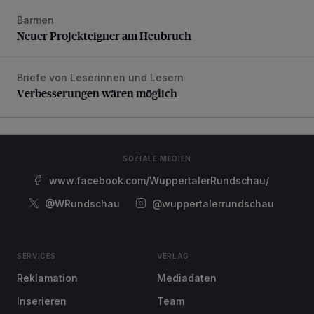
Barmen
Neuer Projekteigner am Heubruch
Neuer Projekteigner am Heubruch
Briefe von Leserinnen und Lesern
Verbesserungen wären möglich
Verbesserungen wären möglich
SOZIALE MEDIEN
www.facebook.com/WuppertalerRundschau/
@WRundschau
@wuppertalerrundschau
SERVICES
VERLAG
Reklamation
Mediadaten
Inserieren
Team