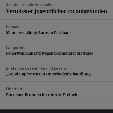
Seit dem 8. Juli verschollen
Vermisster Jugendlicher tot aufgefunden
Barmen
Mann beschädigt Autos in Parkhaus
Mann beschädigt Autos in Parkhaus
Langerfeld
Feuerwehr-Einsatz wegen brennender Matratze
Feuerwehr-Einsatz wegen brennender Matratze
Briefe von Leserinnen und Lesern
„Stoßdämpfertest mit Unterbodenbehandlung“
„Stoßdämpfertest mit Unterbodenbehandlung“
Elberfeld
Ein neuer Brunnen für die Alte Freiheit
Ein neuer Brunnen für die Alte Freiheit