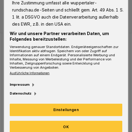
Ihre Zustimmung umfasst alle wuppertaler-
rundschau.de-Seiten und schließt gem. Art. 49 Abs. 1 S.
1 lit. a DSGVO auch die Datenverarbeitung außerhalb
des EWR, z.B. in den USA ein.
Wir und unsere Partner verarbeiten Daten, um
Folgendes bereitzustellen:
Der Verlauf der Corona-Fälle in Wuppertal.
Foto: WR
Verwendung genauer Standortdaten. Endgeräteeigenschaften zur
Identifikation aktiv abfragen. Speichern von oder Zugriff auf
Informationen auf einem Endgerät. Personalisierte Werbung und
Inhalte, Messung von Werbeleistung und der Performance von
Inhalten, Zielgruppenforschung sowie Entwicklung und
Verbesserung von Angeboten.
Ausführliche Informationen
Aktuell befinden sich 1.246 Menschen in
Impressum
Quarantäne. Davon sind 515 Infizierte
Datenschutz
(Hinweis: In einigen Fällen, z B. während
einer Isolierung im Krankenhaus, wird keine
Einstellungen
Quarantäne angeordnet), 72
OK
Haushaltsangehörige sowie 27 sonstige