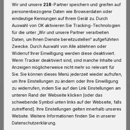
Wir und unsere
218
-Partner speichern und greifen auf
Wuppertal
·
Am Donnerstag (30. September 2021)
hat die Stadt Wuppertal insgesamt 564 Personen
personenbezogene Daten wie Browserdaten oder
gemeldet, die aktuell mit dem Corona-Virus infiziert
eindeutige Kennungen auf Ihrem Gerät zu. Durch
sind. Der Inzidenzwert liegt bei 67,32, die Zahl der
Auswahl von OK aktivieren Sie Tracking-Technologien
Neuinfektionen in den vergangenen sieben Tagen bei
für die unter „Wir und unsere Partner verarbeiten
239.
Daten, um Ihnen Dienste bereitzustellen“ aufgeführten
Zwecke. Durch Auswahl von Alle ablehnen oder
Widerruf Ihrer Einwilligung werden diese deaktiviert.
30.09.2021 , 10:19 Uhr
Eine Minute Lesezeit
Wenn Tracker deaktiviert sind, sind manche Inhalte und
Anzeigen möglicherweise nicht mehr so relevant für
Sie. Sie können dieses Menü jederzeit wieder aufrufen,
um Ihre Einstellungen zu ändern oder Ihre Einwilligung
zu widerrufen, indem Sie auf den Link Einstellungen am
unteren Rand der Webseite klicken [oder das
schwebende Symbol unten links auf der Webseite, falls
zutreffend]. Ihre Einstellungen gelten innerhalb unseres
Website. Weitere Informationen finden Sie in unserer
Datenschutzerklärung.