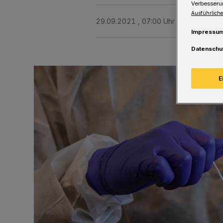
Verbesseru
Ausführliche
29.09.2021 , 07:00 Uhr
Eine Minute 
Impressu
Datenschu
E