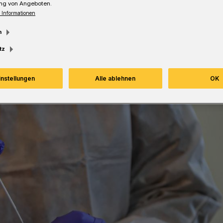
ng von Angeboten.
 Informationen
Lesezeit
m
tz
instellungen
Alle ablehnen
OK