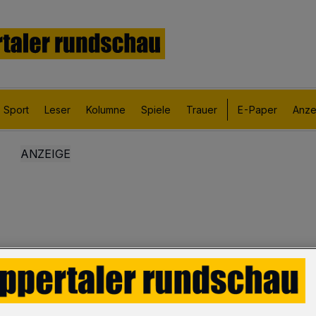
Sport
Leser
Kolumne
Spiele
Trauer
E-Paper
Anze