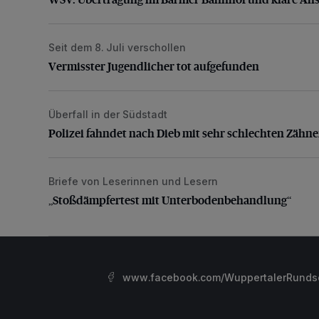
Seit dem 8. Juli verschollen
Vermisster Jugendlicher tot aufgefunden
Vermisster Jugendlicher tot aufgefunden
Überfall in der Südstadt
Polizei fahndet nach Dieb mit sehr schlechten Zähne
Polizei fahndet nach Dieb mit sehr schlechten Zähn
Briefe von Leserinnen und Lesern
„Stoßdämpfertest mit Unterbodenbehandlung“
„Stoßdämpfertest mit Unterbodenbehandlung“
www.facebook.com/WuppertalerRunds