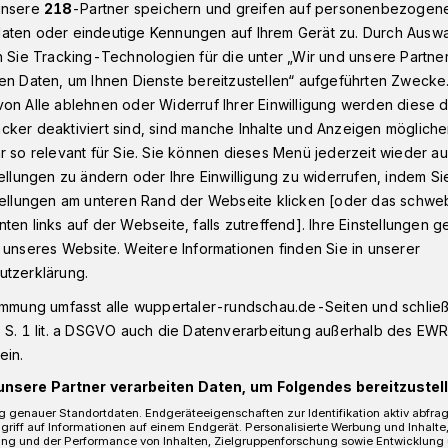
unsere
218
-Partner speichern und greifen auf personenbezogen
aten oder eindeutige Kennungen auf Ihrem Gerät zu. Durch Ausw
n Sie Tracking-Technologien für die unter „Wir und unsere Partne
innen und Schüler: Kostenlose Schnelltests in Herbstferien
en Daten, um Ihnen Dienste bereitzustellen“ aufgeführten Zwecke
on Alle ablehnen oder Widerruf Ihrer Einwilligung werden diese de
cker deaktiviert sind, sind manche Inhalte und Anzeigen möglich
r so relevant für Sie. Sie können dieses Menü jederzeit wieder au
r
tellungen zu ändern oder Ihre Einwilligung zu widerrufen, indem Si
chnelltests in den
stellungen am unteren Rand der Webseite klicken [oder das schw
ten links auf der Webseite, falls zutreffend]. Ihre Einstellungen g
 unseres Website. Weitere Informationen finden Sie in unserer
utzerklärung.
immung umfasst alle wuppertaler-rundschau.de-Seiten und schließt
 S. 1 lit. a DSGVO auch die Datenverarbeitung außerhalb des EWR, 
nd Schüler 2021 können sich in den
ein.
4. Oktober auch in Wuppertal kostenlos
 lassen.
unsere Partner verarbeiten Daten, um Folgendes bereitzustell
 genauer Standortdaten. Endgeräteeigenschaften zur Identifikation aktiv abfra
griff auf Informationen auf einem Endgerät. Personalisierte Werbung und Inhalt
ung und der Performance von Inhalten, Zielgruppenforschung sowie Entwicklung