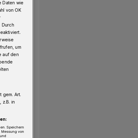
e Daten wie
ahl von OK
r
. Durch
aktiviert.
erweise
frufen, um
e auf den
ebende
elten
 gem. Art.
z.B. in
en:
gen. Speichern
e, Messung von
 und