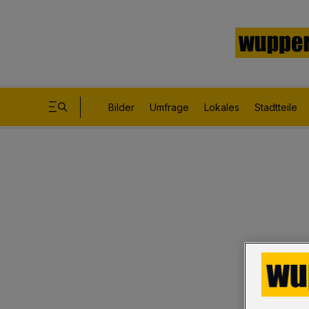
Bilder
Umfrage
Lokales
Stadtteile