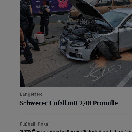
Langerfeld
Schwerer Unfall mit 2,48 Promille
Fußball-Pokal
WSV: Übertragung im Barmer Bahnhof und klare An
WSV: Übertragung im Barmer Bahnhof und klare An