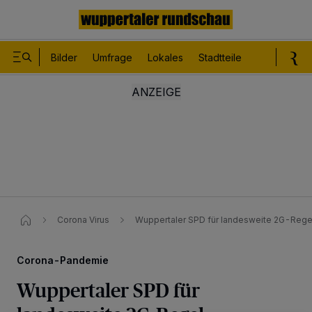
Bilder
Umfrage
Lokales
Stadtteile
Sport
Le
Corona Virus
Wuppertaler SPD für landesweite 2G-Rege
Corona-Pandemie
Wuppertaler SPD für