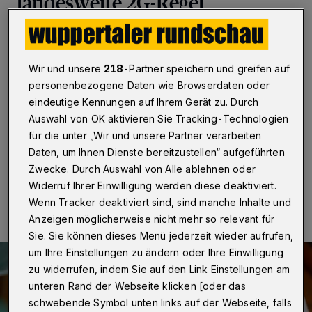
landesweite 2G-Regel
Wuppertal / Düsseldorf
·
Die SPD-Ratsfraktion
spricht sich dafür aus, dass sich die Stadt Wuppertal
durch einen Beschluss des Hauptausschusses sich
Wir und unsere
218
-Partner speichern und greifen auf
dem Appell des nordrhein-westfälischen Städtetages
personenbezogene Daten wie Browserdaten oder
und anderen anschließt, damit in NRW die 2G-Regel
eindeutige Kennungen auf Ihrem Gerät zu. Durch
nach dem so genannten Hamburger Optionsmodell
Auswahl von OK aktivieren Sie Tracking-Technologien
eingeführt wird.
für die unter „Wir und unsere Partner verarbeiten
Daten, um Ihnen Dienste bereitzustellen“ aufgeführten
Zwecke. Durch Auswahl von Alle ablehnen oder
21.09.2021 , 14:53 Uhr
Eine Minute Lesezeit
Widerruf Ihrer Einwilligung werden diese deaktiviert.
Wenn Tracker deaktiviert sind, sind manche Inhalte und
Anzeigen möglicherweise nicht mehr so relevant für
Sie. Sie können dieses Menü jederzeit wieder aufrufen,
um Ihre Einstellungen zu ändern oder Ihre Einwilligung
zu widerrufen, indem Sie auf den Link Einstellungen am
unteren Rand der Webseite klicken [oder das
schwebende Symbol unten links auf der Webseite, falls