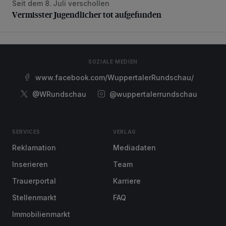
Seit dem 8. Juli verschollen
Vermisster Jugendlicher tot aufgefunden
Vermisster Jugendlicher tot aufgefunden
SOZIALE MEDIEN
www.facebook.com/WuppertalerRundschau/
@WRundschau
@wuppertalerrundschau
SERVICES
VERLAG
Reklamation
Mediadaten
Inserieren
Team
Trauerportal
Karriere
Stellenmarkt
FAQ
Immobilienmarkt