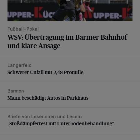
Fußball-Pokal
WSV: Übertragung im Barmer Bahnhof
und klare Ansage
Langerfeld
Schwerer Unfall mit 2,48 Promille
Schwerer Unfall mit 2,48 Promille
Barmen
Mann beschädigt Autos in Parkhaus
Mann beschädigt Autos in Parkhaus
Briefe von Leserinnen und Lesern
„Stoßdämpfertest mit Unterbodenbehandlung“
„Stoßdämpfertest mit Unterbodenbehandlung“