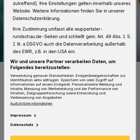
zutreffend]. Ihre Einstellungen gelten innerhalb unseres
Website. Weitere Informationen finden Sie in unserer
Datenschutzerklärung.
Ihre Zustimmung umfasst alle wuppertaler-
rundschau.de-Seiten und schließt gem. Art. 49 Abs. 1 S.
1 lit. a DSGVO auch die Datenverarbeitung außerhalb
des EWR, z.B. in den USA ein.
Wir und unsere Partner verarbeiten Daten, um
Folgendes bereitzustellen:
Impfung gegen Covid19.
Foto: Christoph Petersen
Verwendung genauer Standortdaten. Endgeräteeigenschaften zur
Identifikation aktiv abfragen. Speichern von oder Zugriff auf
Informationen auf einem Endgerät. Personalisierte Werbung und
Inhalte, Messung von Werbeleistung und der Performance von
Inhalten, Zielgruppenforschung sowie Entwicklung und
Verbesserung von Angeboten.
Ausführliche Informationen
„Ferner erwarten wir, dass Kommunen mit
Impressum
hohen Inzidenzwerten in die Lage versetzt
Datenschutz
werden, eigene Allgemeinverfügungen