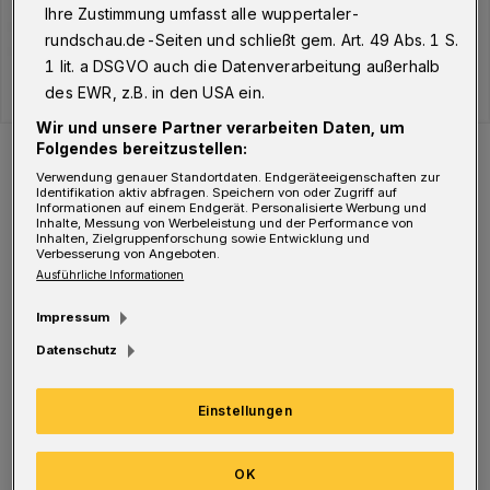
Ihre Zustimmung umfasst alle wuppertaler-
rundschau.de-Seiten und schließt gem. Art. 49 Abs. 1 S.
1 lit. a DSGVO auch die Datenverarbeitung außerhalb
des EWR, z.B. in den USA ein.
Wir und unsere Partner verarbeiten Daten, um
Der Verlauf der Corona-Fälle in Wuppertal.
Folgendes bereitzustellen:
Foto: WR
Verwendung genauer Standortdaten. Endgeräteeigenschaften zur
Identifikation aktiv abfragen. Speichern von oder Zugriff auf
Informationen auf einem Endgerät. Personalisierte Werbung und
Inhalte, Messung von Werbeleistung und der Performance von
Inhalten, Zielgruppenforschung sowie Entwicklung und
Verbesserung von Angeboten.
Ausführliche Informationen
Aktuell befinden sich 2.681 Menschen in
Impressum
Quarantäne. Davon sind 1.185 Infizierte
Datenschutz
(Hinweis: In einigen Fällen, z B. während
einer Isolierung im Krankenhaus, wird keine
Einstellungen
Quarantäne angeordnet), 290
Haushaltsangehörige sowie 199 sonstige
OK