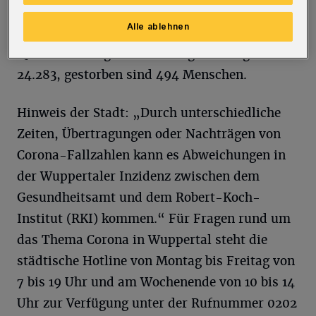
Kontaktpersonen der Kategorie 1. 1.007
Alle ablehnen
Menschen haben sich in freiwillige
Quarantäne begeben. Bestätigte Fälle gibt es
24.283, gestorben sind 494 Menschen.
Hinweis der Stadt: „Durch unterschiedliche
Zeiten, Übertragungen oder Nachträgen von
Corona-Fallzahlen kann es Abweichungen in
der Wuppertaler Inzidenz zwischen dem
Gesundheitsamt und dem Robert-Koch-
Institut (RKI) kommen.“ Für Fragen rund um
das Thema Corona in Wuppertal steht die
städtische Hotline von Montag bis Freitag von
7 bis 19 Uhr und am Wochenende von 10 bis 14
Uhr zur Verfügung unter der Rufnummer 0202