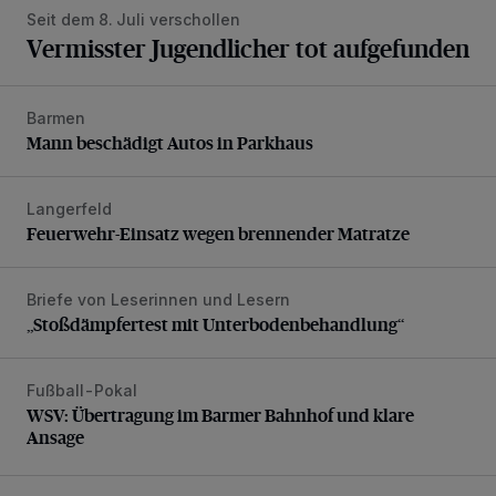
Seit dem 8. Juli verschollen
Vermisster Jugendlicher tot aufgefunden
Barmen
Mann beschädigt Autos in Parkhaus
Mann beschädigt Autos in Parkhaus
Langerfeld
Feuerwehr-Einsatz wegen brennender Matratze
Feuerwehr-Einsatz wegen brennender Matratze
Briefe von Leserinnen und Lesern
„Stoßdämpfertest mit Unterbodenbehandlung“
„Stoßdämpfertest mit Unterbodenbehandlung“
Fußball-Pokal
WSV: Übertragung im Barmer Bahnhof und klare Ansage
WSV: Übertragung im Barmer Bahnhof und klare
Ansage