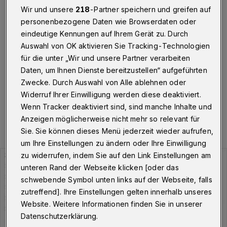
Wuppertal
·
Am Donnerstag (16. September 2021)
Wir und unsere
218
-Partner speichern und greifen auf
hat die Stadt Wuppertal insgesamt 1.333 Personen
personenbezogene Daten wie Browserdaten oder
gemeldet, die aktuell mit dem Corona-Virus infiziert
eindeutige Kennungen auf Ihrem Gerät zu. Durch
sind. Der Inzidenzwert liegt bei 190,99, die Zahl der
Auswahl von OK aktivieren Sie Tracking-Technologien
Neuinfektionen in den vergangenen sieben Tagen bei
für die unter „Wir und unsere Partner verarbeiten
678.
Daten, um Ihnen Dienste bereitzustellen“ aufgeführten
Zwecke. Durch Auswahl von Alle ablehnen oder
Widerruf Ihrer Einwilligung werden diese deaktiviert.
16.09.2021 , 09:31 Uhr
Eine Minute Lesezeit
Wenn Tracker deaktiviert sind, sind manche Inhalte und
Anzeigen möglicherweise nicht mehr so relevant für
Sie. Sie können dieses Menü jederzeit wieder aufrufen,
um Ihre Einstellungen zu ändern oder Ihre Einwilligung
zu widerrufen, indem Sie auf den Link Einstellungen am
unteren Rand der Webseite klicken [oder das
schwebende Symbol unten links auf der Webseite, falls
zutreffend]. Ihre Einstellungen gelten innerhalb unseres
Website. Weitere Informationen finden Sie in unserer
Datenschutzerklärung.