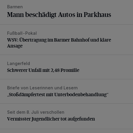
Barmen
Mann beschädigt Autos in Parkhaus
Fußball-Pokal
WSV: Übertragung im Barmer Bahnhof und klare Ansage
WSV: Übertragung im Barmer Bahnhof und klare
Ansage
Langerfeld
Schwerer Unfall mit 2,48 Promille
Schwerer Unfall mit 2,48 Promille
Briefe von Leserinnen und Lesern
„Stoßdämpfertest mit Unterbodenbehandlung“
„Stoßdämpfertest mit Unterbodenbehandlung“
Seit dem 8. Juli verschollen
Vermisster Jugendlicher tot aufgefunden
Vermisster Jugendlicher tot aufgefunden