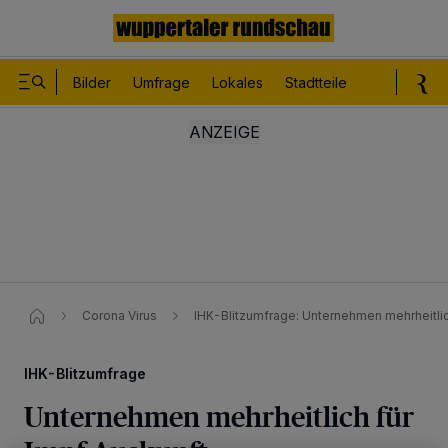
Bilder
Umfrage
Lokales
Stadtteile
Sport
Le
Corona Virus
IHK-Blitzumfrage: Unternehmen mehrheitli
IHK-Blitzumfrage
Unternehmen mehrheitlich für