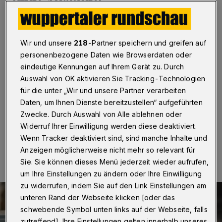
Impf-Auskunft
Wuppertal
·
Die bergischen Unternehmerinnen und
Unternehmer sind mit großer Mehrheit dafür, dass sie
Wir und unsere
218
-Partner speichern und greifen auf
den Impfstatus ihrer Mitarbeiterinnen und Mitarbeiter
personenbezogene Daten wie Browserdaten oder
erfragen dürfen. „Bei unserer aktuellen Blitzumfrage
sprachen sich 76 Prozent dafür aus, nur 21 Prozent
eindeutige Kennungen auf Ihrem Gerät zu. Durch
waren dagegen“, so Michael Wenge,
Auswahl von OK aktivieren Sie Tracking-Technologien
Hauptgeschäftsführer der Bergischen IHK. Insgesamt
für die unter „Wir und unsere Partner verarbeiten
hatten sich 598 Betriebe an der Umfrage beteiligt.
Daten, um Ihnen Dienste bereitzustellen“ aufgeführten
Zwecke. Durch Auswahl von Alle ablehnen oder
Widerruf Ihrer Einwilligung werden diese deaktiviert.
10.09.2021 , 14:15 Uhr
Eine Minute Lesezeit
Wenn Tracker deaktiviert sind, sind manche Inhalte und
Anzeigen möglicherweise nicht mehr so relevant für
Sie. Sie können dieses Menü jederzeit wieder aufrufen,
um Ihre Einstellungen zu ändern oder Ihre Einwilligung
zu widerrufen, indem Sie auf den Link Einstellungen am
unteren Rand der Webseite klicken [oder das
schwebende Symbol unten links auf der Webseite, falls
zutreffend]. Ihre Einstellungen gelten innerhalb unseres