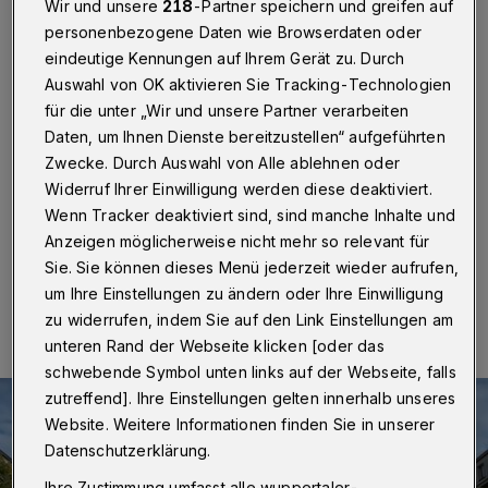
entwickelt?
Wir und unsere
218
-Partner speichern und greifen auf
personenbezogene Daten wie Browserdaten oder
Wuppertal
·
Seit gut drei Wochen läuft die Befragung
eindeutige Kennungen auf Ihrem Gerät zu. Durch
für den Wuppertaler Mietspiegel 2020. Ziel dabei ist es,
Auswahl von OK aktivieren Sie Tracking-Technologien
die aktuellen Mietpreise zu ermitteln und Veränderungen
für die unter „Wir und unsere Partner verarbeiten
seit der letzten Erhebung 2018 abzufragen. Die Stadt
Daten, um Ihnen Dienste bereitzustellen“ aufgeführten
bittet Immobilieneigentümer darum, sich an der
Zwecke. Durch Auswahl von Alle ablehnen oder
Erhebung zu beteiligen. Nur bei einem guten Rücklauf
lässt sich ein qualifizierter Mietspiegel erstellen.
Widerruf Ihrer Einwilligung werden diese deaktiviert.
Wenn Tracker deaktiviert sind, sind manche Inhalte und
Anzeigen möglicherweise nicht mehr so relevant für
Sie. Sie können dieses Menü jederzeit wieder aufrufen,
12.05.2020 , 13:00 Uhr
Eine Minute Lesezeit
um Ihre Einstellungen zu ändern oder Ihre Einwilligung
zu widerrufen, indem Sie auf den Link Einstellungen am
unteren Rand der Webseite klicken [oder das
schwebende Symbol unten links auf der Webseite, falls
zutreffend]. Ihre Einstellungen gelten innerhalb unseres
Website. Weitere Informationen finden Sie in unserer
Datenschutzerklärung.
Ihre Zustimmung umfasst alle wuppertaler-