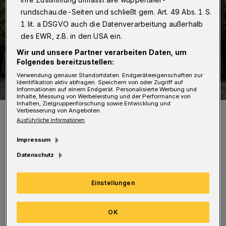
rundschau.de-Seiten und schließt gem. Art. 49 Abs. 1 S.
1 lit. a DSGVO auch die Datenverarbeitung außerhalb
des EWR, z.B. in den USA ein.
Wir und unsere Partner verarbeiten Daten, um
Folgendes bereitzustellen:
Verwendung genauer Standortdaten. Endgeräteeigenschaften zur
Identifikation aktiv abfragen. Speichern von oder Zugriff auf
Informationen auf einem Endgerät. Personalisierte Werbung und
Inhalte, Messung von Werbeleistung und der Performance von
Inhalten, Zielgruppenforschung sowie Entwicklung und
Das Rathaus in Barmen.
Verbesserung von Angeboten.
Ausführliche Informationen
Foto: Dennis Polz
Impressum
Datenschutz
Einstellungen
Die Stadt bedankt sich bei allen
angeschriebenen Vermietern, die bereits den
OK
Fragebogen ausgefüllt und zurückgesendet