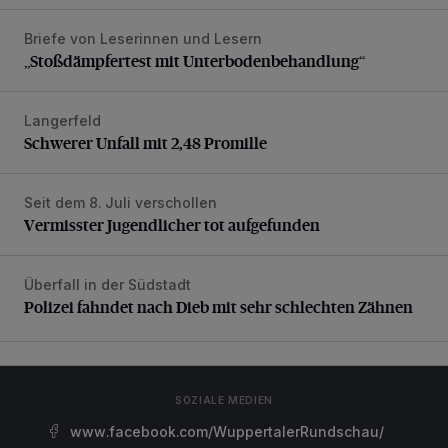
Briefe von Leserinnen und Lesern
„Stoßdämpfertest mit Unterbodenbehandlung“
„Stoßdämpfertest mit Unterbodenbehandlung“
Langerfeld
Schwerer Unfall mit 2,48 Promille
Schwerer Unfall mit 2,48 Promille
Seit dem 8. Juli verschollen
Vermisster Jugendlicher tot aufgefunden
Vermisster Jugendlicher tot aufgefunden
Überfall in der Südstadt
Polizei fahndet nach Dieb mit sehr schlechten Zähnen
Polizei fahndet nach Dieb mit sehr schlechten Zähnen
SOZIALE MEDIEN
www.facebook.com/WuppertalerRundschau/