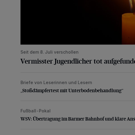
Seit dem 8. Juli verschollen
Vermisster Jugendlicher tot aufgefund
Briefe von Leserinnen und Lesern
„Stoßdämpfertest mit Unterbodenbehandlung“
„Stoßdämpfertest mit Unterbodenbehandlung“
Fußball-Pokal
WSV: Übertragung im Barmer Bahnhof und klare An
WSV: Übertragung im Barmer Bahnhof und klare An