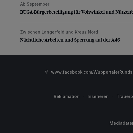
Ab September
BUGA-Bürgerbeteiligung für Vohwinkel und Nützenb
BUGA-Bürgerbeteiligung für Vohwinkel und Nützen
Zwischen Langerfeld und Kreuz Nord
Nächtliche Arbeiten und Sperrung auf der A46
Nächtliche Arbeiten und Sperrung auf der A46
www.facebook.com/WuppertalerRunds
Reklamation
Inserieren
Trauerp
Mediadate