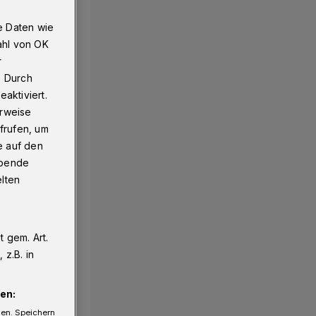
e Daten wie
ahl von OK
r
. Durch
aktiviert.
erweise
frufen, um
e auf den
ebende
elten
 gem. Art.
z.B. in
en:
gen. Speichern