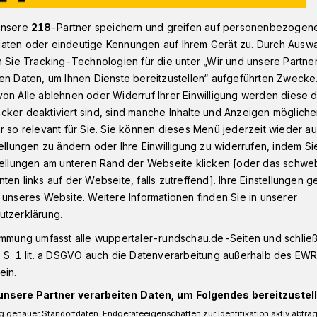
unsere
218
-Partner speichern und greifen auf personenbezogen
aten oder eindeutige Kennungen auf Ihrem Gerät zu. Durch Ausw
er Weihnachtsmarkt auf dem Dönberg
n Sie Tracking-Technologien für die unter „Wir und unsere Partne
en Daten, um Ihnen Dienste bereitzustellen“ aufgeführten Zwecke
on Alle ablehnen oder Widerruf Ihrer Einwilligung werden diese de
cker deaktiviert sind, sind manche Inhalte und Anzeigen möglich
r so relevant für Sie. Sie können dieses Menü jederzeit wieder au
arkt auf dem
tellungen zu ändern oder Ihre Einwilligung zu widerrufen, indem Si
stellungen am unteren Rand der Webseite klicken [oder das schw
ten links auf der Webseite, falls zutreffend]. Ihre Einstellungen g
 unseres Website. Weitere Informationen finden Sie in unserer
utzerklärung.
l wird es am Samstag, 16. Dezember
immung umfasst alle wuppertaler-rundschau.de-Seiten und schließt
s Dönberger Schützenvereins am
 S. 1 lit. a DSGVO auch die Datenverarbeitung außerhalb des EWR, 
ein.
n Weihnachtsmarkt geben.
unsere Partner verarbeiten Daten, um Folgendes bereitzustell
 genauer Standortdaten. Endgeräteeigenschaften zur Identifikation aktiv abfra