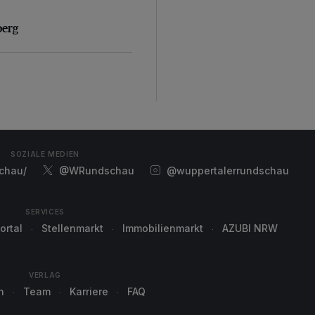
erg
berg
SOZIALE MEDIEN
chau/
@WRundschau
@wuppertalerrundschau
SERVICES
ortal
Stellenmarkt
Immobilienmarkt
AZUBI NRW
VERLAG
n
Team
Karriere
FAQ