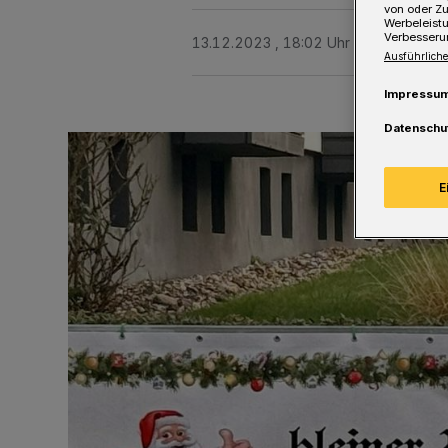
von oder Zu
Werbeleist
Verbesseru
13.12.2023 , 18:02 Uhr
Eine Minute 
Ausführliche
Impressu
Datenschu
E