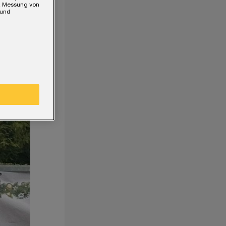
e, Messung von
 und