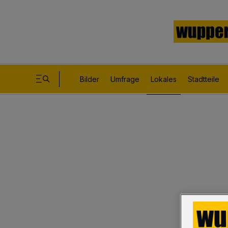
Bilder
Umfrage
Lokales
Stadtteile