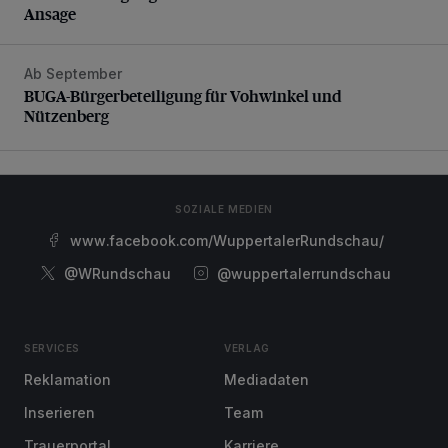
Ansage
Ab September
BUGA-Bürgerbeteiligung für Vohwinkel und Nützenberg
BUGA-Bürgerbeteiligung für Vohwinkel und
Nützenberg
SOZIALE MEDIEN
www.facebook.com/WuppertalerRundschau/
@WRundschau
@wuppertalerrundschau
SERVICES
VERLAG
Reklamation
Mediadaten
Inserieren
Team
Trauerportal
Karriere