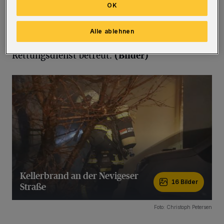
OK
Feuer wurde schnell gelöscht. Die
Bewohnerinnen und Bewohner des Gebäudes
Alle ablehnen
blieben unverletzt. Sie wurden vom
Rettungsdienst betreut.
(Bilder)
Kellerbrand an der Nevigeser
16 Bilder
Straße
16 Bilder
Foto: Christoph Petersen