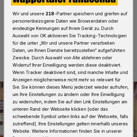
Straße
Wir und unsere
218
-Partner speichern und greifen auf
Wuppertal
·
In einem Mehrfamilienhaus an der
personenbezogene Daten wie Browserdaten oder
Nevigeser Straße ist am Dienstag (12. Dezember
eindeutige Kennungen auf Ihrem Gerät zu. Durch
2023) gegen 19 Uhr ein Kellerfeuer ausgebrochen.
Auswahl von OK aktivieren Sie Tracking-Technologien
für die unter „Wir und unsere Partner verarbeiten
Daten, um Ihnen Dienste bereitzustellen“ aufgeführten
13.12.2023 , 07:00 Uhr
Eine Minute Lesezeit
Zwecke. Durch Auswahl von Alle ablehnen oder
Widerruf Ihrer Einwilligung werden diese deaktiviert.
Wenn Tracker deaktiviert sind, sind manche Inhalte und
Anzeigen möglicherweise nicht mehr so relevant für
Sie. Sie können dieses Menü jederzeit wieder aufrufen,
um Ihre Einstellungen zu ändern oder Ihre Einwilligung
zu widerrufen, indem Sie auf den Link Einstellungen am
unteren Rand der Webseite klicken [oder das
schwebende Symbol unten links auf der Webseite, falls
zutreffend]. Ihre Einstellungen gelten innerhalb unseres
Website. Weitere Informationen finden Sie in unserer