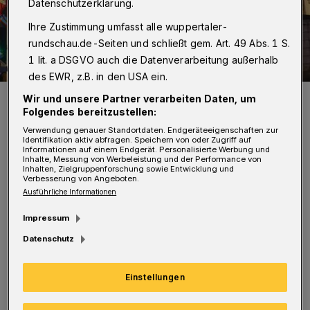
Datenschutzerklärung.
Ihre Zustimmung umfasst alle wuppertaler-
rundschau.de-Seiten und schließt gem. Art. 49 Abs. 1 S.
1 lit. a DSGVO auch die Datenverarbeitung außerhalb
des EWR, z.B. in den USA ein.
Der Rauch quoll nach außen.
Wir und unsere Partner verarbeiten Daten, um
Foto: Christoph Petersen
Folgendes bereitzustellen:
Verwendung genauer Standortdaten. Endgeräteeigenschaften zur
Identifikation aktiv abfragen. Speichern von oder Zugriff auf
Informationen auf einem Endgerät. Personalisierte Werbung und
Inhalte, Messung von Werbeleistung und der Performance von
Inhalten, Zielgruppenforschung sowie Entwicklung und
Verbesserung von Angeboten.
Ausführliche Informationen
Da in dem Bereich ein Handwerker vermutet
wurde, schickte die Feuerwehr umgehend
Impressum
einen Trupp unter Atemschutz zur
Datenschutz
Menschenrettung ins Haus. Sie fand aber keine
Einstellungen
Person vor. Ein weiterer Trupp startete
umgehend mit der Brandbekämpfung. Das