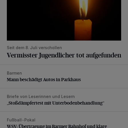
Seit dem 8. Juli verschollen
Vermisster Jugendlicher tot aufgefunden
Barmen
Mann beschädigt Autos in Parkhaus
Mann beschädigt Autos in Parkhaus
Briefe von Leserinnen und Lesern
„Stoßdämpfertest mit Unterbodenbehandlung“
„Stoßdämpfertest mit Unterbodenbehandlung“
Fußball-Pokal
WSV: Übertragung im Barmer Bahnhof und klare Ansage
WSV: Übertragung im Barmer Bahnhof und klare