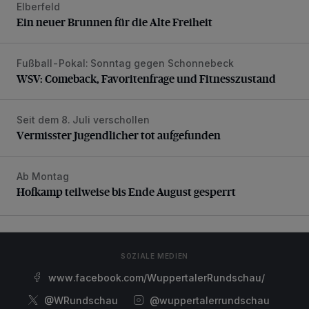
Elberfeld
Ein neuer Brunnen für die Alte Freiheit
Ein neuer Brunnen für die Alte Freiheit
Fußball-Pokal: Sonntag gegen Schonnebeck
WSV: Comeback, Favoritenfrage und Fitnesszustand
WSV: Comeback, Favoritenfrage und Fitnesszustand
Seit dem 8. Juli verschollen
Vermisster Jugendlicher tot aufgefunden
Vermisster Jugendlicher tot aufgefunden
Ab Montag
Hofkamp teilweise bis Ende August gesperrt
Hofkamp teilweise bis Ende August gesperrt
SOZIALE MEDIEN
www.facebook.com/WuppertalerRundschau/
@WRundschau
@wuppertalerrundschau