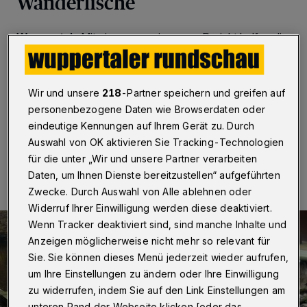
Wanderfische
Wuppertal
·
Mit einem gemeinsamen Projekt helfen die
3M Deutschland GmbH, Membranes Business Unit und
der Wupperverband Fischen und Kleinlebewesen auf
die Sprünge: Das Wehr an der Wupper im Bereich Öhde
wird besser passierbar.
Wir und unsere
218
-Partner speichern und greifen auf
personenbezogene Daten wie Browserdaten oder
eindeutige Kennungen auf Ihrem Gerät zu. Durch
Auswahl von OK aktivieren Sie Tracking-Technologien
17.05.2016 , 14:06 Uhr
Eine Minute Lesezeit
für die unter „Wir und unsere Partner verarbeiten
Daten, um Ihnen Dienste bereitzustellen“ aufgeführten
Zwecke. Durch Auswahl von Alle ablehnen oder
Widerruf Ihrer Einwilligung werden diese deaktiviert.
Wenn Tracker deaktiviert sind, sind manche Inhalte und
Anzeigen möglicherweise nicht mehr so relevant für
Sie. Sie können dieses Menü jederzeit wieder aufrufen,
um Ihre Einstellungen zu ändern oder Ihre Einwilligung
zu widerrufen, indem Sie auf den Link Einstellungen am
unteren Rand der Webseite klicken [oder das