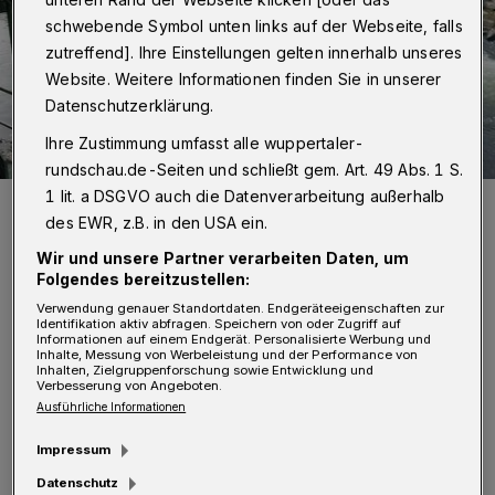
schwebende Symbol unten links auf der Webseite, falls
zutreffend]. Ihre Einstellungen gelten innerhalb unseres
Website. Weitere Informationen finden Sie in unserer
Datenschutzerklärung.
Ihre Zustimmung umfasst alle wuppertaler-
rundschau.de-Seiten und schließt gem. Art. 49 Abs. 1 S.
1 lit. a DSGVO auch die Datenverarbeitung außerhalb
Das Wehr an der Öhde.
des EWR, z.B. in den USA ein.
Foto: Wupperverband
Wir und unsere Partner verarbeiten Daten, um
Folgendes bereitzustellen:
Verwendung genauer Standortdaten. Endgeräteeigenschaften zur
Identifikation aktiv abfragen. Speichern von oder Zugriff auf
Informationen auf einem Endgerät. Personalisierte Werbung und
D
Inhalte, Messung von Werbeleistung und der Performance von
azu wird ein Fischaufstieg als Rampe
Inhalten, Zielgruppenforschung sowie Entwicklung und
Verbesserung von Angeboten.
auf einer Länge von 70 Metern über die
Ausführliche Informationen
gesamte Wupperbreite gebaut und der
Impressum
Flussabschnitt naturnah gestaltet. Die
Datenschutz