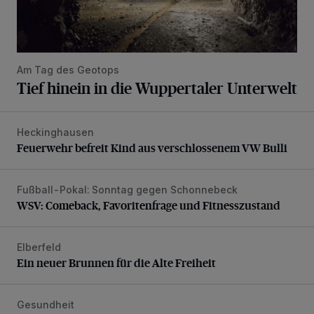
Am Tag des Geotops
Tief hinein in die Wuppertaler Unterwelt
Heckinghausen
Feuerwehr befreit Kind aus verschlossenem VW Bulli
Feuerwehr befreit Kind aus verschlossenem VW Bulli
Fußball-Pokal: Sonntag gegen Schonnebeck
WSV: Comeback, Favoritenfrage und Fitnesszustand
WSV: Comeback, Favoritenfrage und Fitnesszustand
Elberfeld
Ein neuer Brunnen für die Alte Freiheit
Ein neuer Brunnen für die Alte Freiheit
Gesundheit
Bethesda eröffnet ein innovatives Callcenter