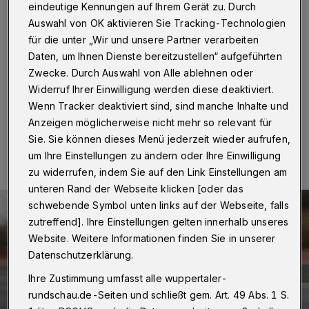
Wuppertal
·
Unbekannte haben am Sonntag (15. Mai
eindeutige Kennungen auf Ihrem Gerät zu. Durch
2016) einen 56-Jährigen in seinem Haus am
Auswahl von OK aktivieren Sie Tracking-Technologien
Holunderweg überfallen. Gegen 01:30 Uhr bemerkte
für die unter „Wir und unsere Partner verarbeiten
der Mann drei Einbrecher in seinem Einfamilienhaus. Sie
drängten ihn in das Schlafzimmer, schlugen ihn und
Daten, um Ihnen Dienste bereitzustellen“ aufgeführten
verlangten Bargeld.
Zwecke. Durch Auswahl von Alle ablehnen oder
Widerruf Ihrer Einwilligung werden diese deaktiviert.
Wenn Tracker deaktiviert sind, sind manche Inhalte und
Anzeigen möglicherweise nicht mehr so relevant für
17.05.2016 , 11:34 Uhr
Eine Minute Lesezeit
Sie. Sie können dieses Menü jederzeit wieder aufrufen,
um Ihre Einstellungen zu ändern oder Ihre Einwilligung
zu widerrufen, indem Sie auf den Link Einstellungen am
unteren Rand der Webseite klicken [oder das
schwebende Symbol unten links auf der Webseite, falls
zutreffend]. Ihre Einstellungen gelten innerhalb unseres
Website. Weitere Informationen finden Sie in unserer
Datenschutzerklärung.
Ihre Zustimmung umfasst alle wuppertaler-
rundschau.de-Seiten und schließt gem. Art. 49 Abs. 1 S.