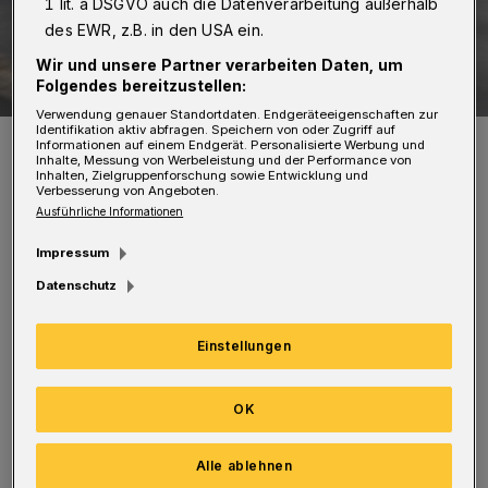
1 lit. a DSGVO auch die Datenverarbeitung außerhalb
des EWR, z.B. in den USA ein.
Wir und unsere Partner verarbeiten Daten, um
Folgendes bereitzustellen:
Verwendung genauer Standortdaten. Endgeräteeigenschaften zur
Identifikation aktiv abfragen. Speichern von oder Zugriff auf
Symbolfoto.
Informationen auf einem Endgerät. Personalisierte Werbung und
Inhalte, Messung von Werbeleistung und der Performance von
Foto: Polizei
Inhalten, Zielgruppenforschung sowie Entwicklung und
Verbesserung von Angeboten.
Ausführliche Informationen
Impressum
Datenschutz
Die Männer fesselten den Wuppertaler an
einen Stuhl und suchten die Wohnung nach
Einstellungen
weiteren Wertgegenständen ab. Das Opfer
konnte sich befreien und schrie um Hilfe. Ein
OK
Nachbar alarmierte die Polizei. Die Täter
flüchteten in unbekannte Richtung.
Alle ablehnen