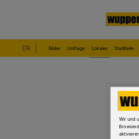
Bilder
Umfrage
Lokales
Stadtteile
Wir und 
Browserd
aktiviere