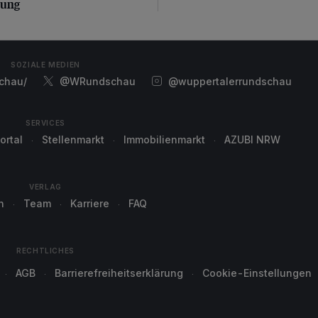
zung
SOZIALE MEDIEN
chau/
@WRundschau
@wuppertalerrundschau
SERVICES
ortal
Stellenmarkt
Immobilienmarkt
AZUBI NRW
VERLAG
n
Team
Karriere
FAQ
RECHTLICHES
AGB
Barrierefreiheitserklärung
Cookie-Einstellungen