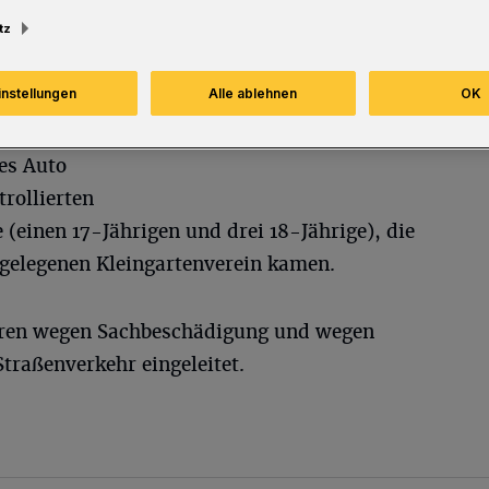
tz
instellungen
Alle ablehnen
OK
es Auto
trollierten
e (einen 17-Jährigen und drei 18-Jährige), die
egelegenen Kleingartenverein kamen.
hren wegen Sachbeschädigung und wegen
Straßenverkehr eingeleitet.