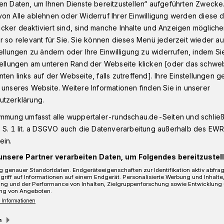
en Daten, um Ihnen Dienste bereitzustellen“ aufgeführten Zwecke
on Alle ablehnen oder Widerruf Ihrer Einwilligung werden diese de
cker deaktiviert sind, sind manche Inhalte und Anzeigen möglich
liert
r so relevant für Sie. Sie können dieses Menü jederzeit wieder au
tellungen zu ändern oder Ihre Einwilligung zu widerrufen, indem Si
stellungen am unteren Rand der Webseite klicken [oder das schw
ten links auf der Webseite, falls zutreffend]. Ihre Einstellungen g
andaliert
 unseres Website. Weitere Informationen finden Sie in unserer
utzerklärung.
immung umfasst alle wuppertaler-rundschau.de-Seiten und schließt
er Winchenbachstraße informierte in der
 S. 1 lit. a DSGVO auch die Datenverarbeitung außerhalb des EWR, 
ein.
 2016) die Polizei, weil dort Jugendliche
sgesamt zehn Mülltonnen auf die Fahrbahn
unsere Partner verarbeiten Daten, um Folgendes bereitzustell
äder um.
 genauer Standortdaten. Endgeräteeigenschaften zur Identifikation aktiv abfra
griff auf Informationen auf einem Endgerät. Personalisierte Werbung und Inhalt
ung und der Performance von Inhalten, Zielgruppenforschung sowie Entwicklung
ng von Angeboten.
 Informationen
Lesezeit
m