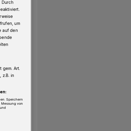
. Durch
aktiviert.
erweise
frufen, um
e auf den
ebende
elten
 gem. Art.
z.B. in
en:
gen. Speichern
e, Messung von
 und