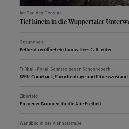
Am Tag des Geotops
Tief hinein in die Wuppertaler Unterwe
Gesundheit
Bethesda eröffnet ein innovatives Callcenter
Bethesda eröffnet ein innovatives Callcenter
Fußball-Pokal: Sonntag gegen Schonnebeck
WSV: Comeback, Favoritenfrage und Fitnesszustan
WSV: Comeback, Favoritenfrage und Fitnesszustand
Elberfeld
Ein neuer Brunnen für die Alte Freiheit
Ein neuer Brunnen für die Alte Freiheit
Wandbild in der Viehhofstraße
Der neue Türsteher der Südstadt braucht Unterstütz