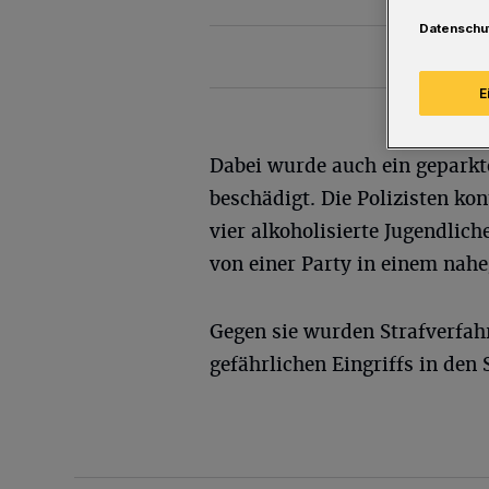
Datenschu
E
Dabei wurde auch ein geparkt
beschädigt. Die Polizisten kon
vier alkoholisierte Jugendlich
von einer Party in einem nah
Gegen sie wurden Strafverfa
gefährlichen Eingriffs in den 