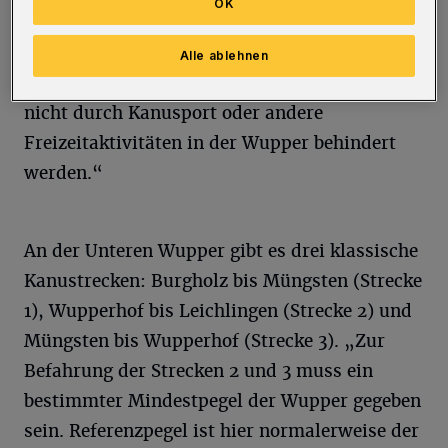
OK
Wupperverband. „Für Kanufahrer stellen diese
Einsätze eine besondere Gefahr dar! Zudem
Alle ablehnen
sollen die notwendigen Räumungsarbeiten
nicht durch Kanusport oder andere
Freizeitaktivitäten in der Wupper behindert
werden.“
An der Unteren Wupper gibt es drei klassische
Kanustrecken: Burgholz bis Müngsten (Strecke
1), Wupperhof bis Leichlingen (Strecke 2) und
Müngsten bis Wupperhof (Strecke 3). „Zur
Befahrung der Strecken 2 und 3 muss ein
bestimmter Mindestpegel der Wupper gegeben
sein. Referenzpegel ist hier normalerweise der