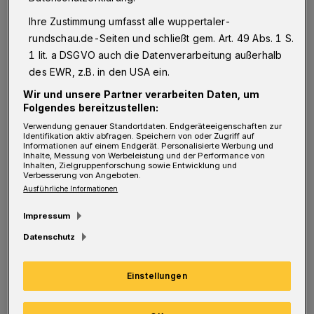
nicht für den Bootssport zu nutzen. Die
Ihre Zustimmung umfasst alle wuppertaler-
Bever-, Brucher- und Lingese-Talperre
rundschau.de-Seiten und schließt gem. Art. 49 Abs. 1 S.
1 lit. a DSGVO auch die Datenverarbeitung außerhalb
wurden Ende Juli nach eingehenden Tests
des EWR, z.B. in den USA ein.
durch das Gesundheitsamt und den
Wir und unsere Partner verarbeiten Daten, um
Wupperverband wieder freigegeben.
Folgendes bereitzustellen:
Verwendung genauer Standortdaten. Endgeräteeigenschaften zur
Identifikation aktiv abfragen. Speichern von oder Zugriff auf
Nach dem Hochwasser befänden sich „in der
Informationen auf einem Endgerät. Personalisierte Werbung und
Inhalte, Messung von Werbeleistung und der Performance von
Unteren Wupper noch große Ansammlungen
Inhalten, Zielgruppenforschung sowie Entwicklung und
Verbesserung von Angeboten.
von Treibgut, großen Baumstämmen,
Ausführliche Informationen
Wohnwagenwracks und anderen großen
Impressum
Gegenständen. Daher müssen hier noch eine
Datenschutz
Zeit lang Räumungsarbeiten stattfinden, bei
denen schwere Geräte, zum Beispiel große
Einstellungen
Bagger, Kettendumper, Kräne etc. in der
Wupper zum Einsatz kommen“, erklärt der