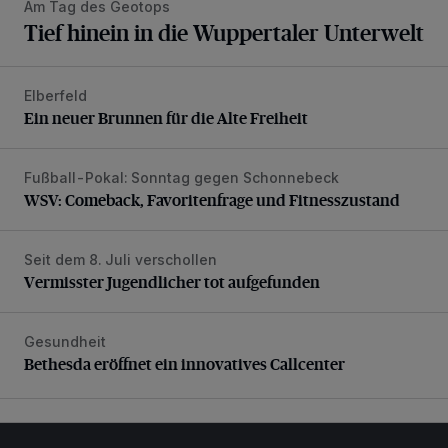
Am Tag des Geotops
Tief hinein in die Wuppertaler Unterwelt
Elberfeld
Ein neuer Brunnen für die Alte Freiheit
Ein neuer Brunnen für die Alte Freiheit
Fußball-Pokal: Sonntag gegen Schonnebeck
WSV: Comeback, Favoritenfrage und Fitnesszustand
WSV: Comeback, Favoritenfrage und Fitnesszustand
Seit dem 8. Juli verschollen
Vermisster Jugendlicher tot aufgefunden
Vermisster Jugendlicher tot aufgefunden
Gesundheit
Bethesda eröffnet ein innovatives Callcenter
Bethesda eröffnet ein innovatives Callcenter