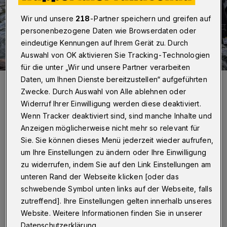
Wir und unsere
218
-Partner speichern und greifen auf
personenbezogene Daten wie Browserdaten oder
eindeutige Kennungen auf Ihrem Gerät zu. Durch
Auswahl von OK aktivieren Sie Tracking-Technologien
für die unter „Wir und unsere Partner verarbeiten
Daten, um Ihnen Dienste bereitzustellen“ aufgeführten
Aus der Wupper muss noch viel Treibgut entfernt werden
(Archivbild).
Zwecke. Durch Auswahl von Alle ablehnen oder
Foto: Christoph Petersen
Widerruf Ihrer Einwilligung werden diese deaktiviert.
Wenn Tracker deaktiviert sind, sind manche Inhalte und
Anzeigen möglicherweise nicht mehr so relevant für
Sie. Sie können dieses Menü jederzeit wieder aufrufen,
um Ihre Einstellungen zu ändern oder Ihre Einwilligung
H
intergrund sind das Treibgut und die
zu widerrufen, indem Sie auf den Link Einstellungen am
unteren Rand der Webseite klicken [oder das
Verschmutzungen. Wegen des
schwebende Symbol unten links auf der Webseite, falls
Umweltalarms auf der Wupper-Talsperre gilt
zutreffend]. Ihre Einstellungen gelten innerhalb unseres
für den unterhalb liegenden Stausee
Website. Weitere Informationen finden Sie in unserer
Beyenburg momentan die Empfehlung, diesen
Datenschutzerklärung.