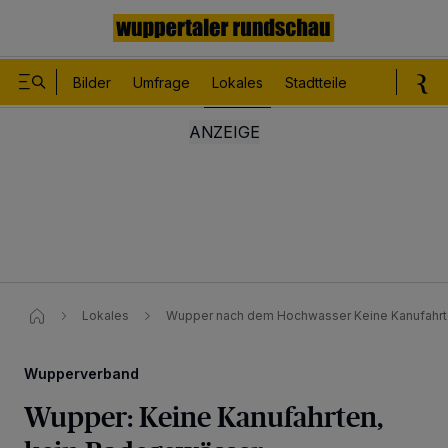
Bilder
Umfrage
Lokales
Stadtteile
Sport
Le
Lokales
Wupper nach dem Hochwasser Keine Kanufahrt
Wupperverband
Wupper: Keine Kanufahrten,