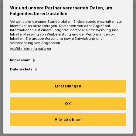
Wir und unsere Partner verarbeiten Daten, um
Folgendes bereitzustellen:
Weitere Bilderstrecken
Verwendung genauer Standortdaten. Endgeräteeigenschaften zur
Identifikation aktiv abfragen. Speichern von oder Zugriff auf
Informationen auf einem Endgerät. Personalisierte Werbung und
Inhalte, Messung von Werbeleistung und der Performance von
Sommer in der Elberfelder City
Inhalten, Zielgruppenforschung sowie Entwicklung und
Verbesserung von Angeboten.
Ausführliche Informationen
Impressum
Datenschutz
Einstellungen
OK
Bilderstrecke
Alle ablehnen
Sommer in der Elberfelder City