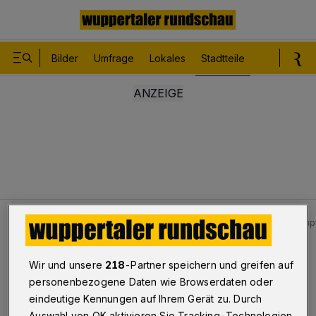
Bilder
Umfrage
Lokales
Stadtteile
Sport
Le
Stadtteile
Cronenberg
Aufräumarbeiten in der Wupp
Bilderstrecke
Wir und unsere
218
-Partner speichern und greifen auf
Aufräumarbeiten in der Kohlfurth
personenbezogene Daten wie Browserdaten oder
eindeutige Kennungen auf Ihrem Gerät zu. Durch
1/27
Auswahl von OK aktivieren Sie Tracking-Technologien