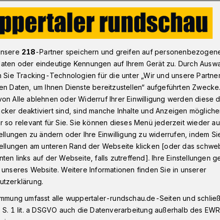
ion und Ausstellung im Verwaltungshaus Wuppertal-Elberfeld
unsere
218
-Partner speichern und greifen auf personenbezogen
aten oder eindeutige Kennungen auf Ihrem Gerät zu. Durch Ausw
n Sie Tracking-Technologien für die unter „Wir und unsere Partne
en Daten, um Ihnen Dienste bereitzustellen“ aufgeführten Zwecke
-Aktion und
on Alle ablehnen oder Widerruf Ihrer Einwilligung werden diese de
cker deaktiviert sind, sind manche Inhalte und Anzeigen möglich
r so relevant für Sie. Sie können dieses Menü jederzeit wieder au
tellungen zu ändern oder Ihre Einwilligung zu widerrufen, indem Si
stellungen am unteren Rand der Webseite klicken [oder das schw
ten links auf der Webseite, falls zutreffend]. Ihre Einstellungen g
 im Verwaltungshaus Elberfeld am
 unseres Website. Weitere Informationen finden Sie in unserer
Montag (22. November 2021) steht dort
utzerklärung.
eihnachtsbaum mit „Wunschsternen“. In
immung umfasst alle wuppertaler-rundschau.de-Seiten und schließt
hstern“-Aktion von einer Ausstellung
 S. 1 lit. a DSGVO auch die Datenverarbeitung außerhalb des EWR, 
ent Dr. Stefan Kühn um 15 Uhr eröffnet.