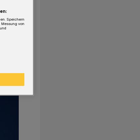
en:
gen. Speichern
e, Messung von
 und