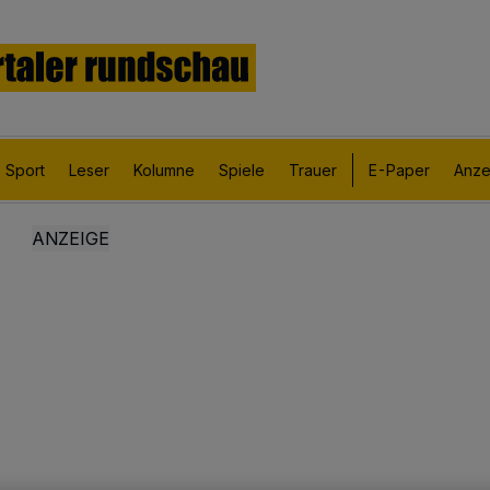
Sport
Leser
Kolumne
Spiele
Trauer
E-Paper
Anze