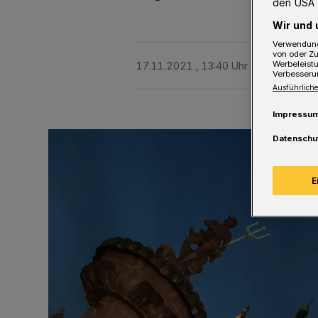
den USA 
Wir und 
Verwendung
von oder Zu
Werbeleist
17.11.2021 , 13:40 Uhr
2 Minuten Le
Verbesseru
Ausführliche
Impressu
Datenschu
E