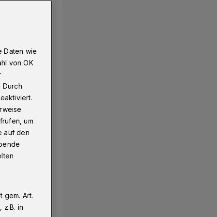
e Daten wie
ahl von OK
r
. Durch
aktiviert.
erweise
frufen, um
e auf den
ebende
elten
 gem. Art.
z.B. in