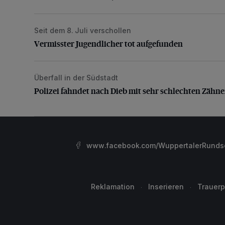
Seit dem 8. Juli verschollen
Vermisster Jugendlicher tot aufgefunden
Vermisster Jugendlicher tot aufgefunden
Überfall in der Südstadt
Polizei fahndet nach Dieb mit sehr schlechten Zähne
Polizei fahndet nach Dieb mit sehr schlechten Zähn
www.facebook.com/WuppertalerRunds
Reklamation
Inserieren
Trauerp