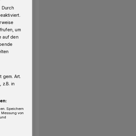
r
. Durch
aktiviert.
erweise
frufen, um
e auf den
ebende
elten
 gem. Art.
z.B. in
en:
gen. Speichern
e, Messung von
 und