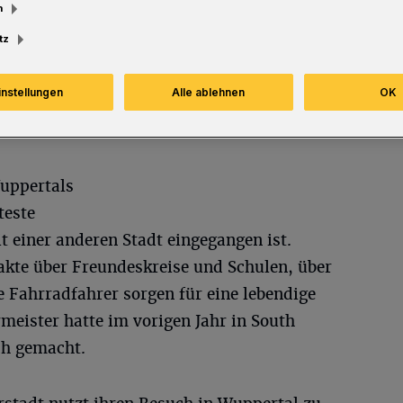
m
tz
Lesezeit
instellungen
Alle ablehnen
OK
Wuppertals
teste
 einer anderen Stadt eingegangen ist.
akte über Freundeskreise und Schulen, über
 Fahrradfahrer sorgen für eine lebendige
meister hatte im vorigen Jahr in South
ch gemacht.