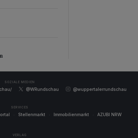
n
en
SOZIALE MEDIEN
chau/
@WRundschau
@wuppertalerrundschau
SERVICES
ortal
Stellenmarkt
Immobilienmarkt
AZUBI NRW
VERLAG