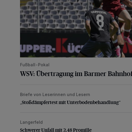
Fußball-Pokal
WSV: Übertragung im Barmer Bahnhof
Briefe von Leserinnen und Lesern
„Stoßdämpfertest mit Unterbodenbehandlung“
„Stoßdämpfertest mit Unterbodenbehandlung“
Langerfeld
Schwerer Unfall mit 2,48 Promille
Schwerer Unfall mit 2,48 Promille