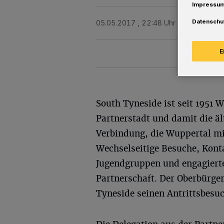
Impressu
Datenschu
05.05.2017 , 22:48 Uhr
Eine Minute 
E
South Tyneside ist seit 1951 
Partnerstadt und damit die äl
Verbindung, die Wuppertal mit
Wechselseitige Besuche, Kont
Jugendgruppen und engagierte
Partnerschaft. Der Oberbürger
Tyneside seinen Antrittsbesu