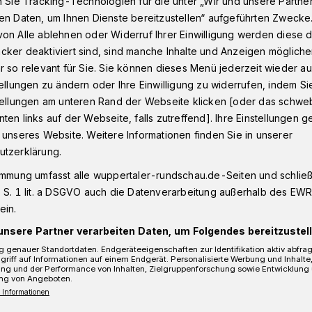
n Sie Tracking-Technologien für die unter „Wir und unsere Partne
en Daten, um Ihnen Dienste bereitzustellen“ aufgeführten Zwecke
on Alle ablehnen oder Widerruf Ihrer Einwilligung werden diese de
cker deaktiviert sind, sind manche Inhalte und Anzeigen möglich
gation aus South Tyneside zu Gast
r so relevant für Sie. Sie können dieses Menü jederzeit wieder au
tellungen zu ändern oder Ihre Einwilligung zu widerrufen, indem Si
stellungen am unteren Rand der Webseite klicken [oder das schw
elegation aus
ten links auf der Webseite, falls zutreffend]. Ihre Einstellungen g
 unseres Website. Weitere Informationen finden Sie in unserer
utzerklärung.
de zu Gast
immung umfasst alle wuppertaler-rundschau.de-Seiten und schließt
 S. 1 lit. a DSGVO auch die Datenverarbeitung außerhalb des EWR, 
ein.
sdelegation aus der britischen
unsere Partner verarbeiten Daten, um Folgendes bereitzustell
 war jetzt in Wuppertal zu Gast. Am
 genauer Standortdaten. Endgeräteeigenschaften zur Identifikation aktiv abfra
urde die fünfköpfige Delegation von
griff auf Informationen auf einem Endgerät. Personalisierte Werbung und Inhalt
ung und der Performance von Inhalten, Zielgruppenforschung sowie Entwicklung
Mucke offiziell im Rathaus begrüßt.
ng von Angeboten.
 Informationen