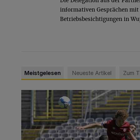
Die Delegation aus der Partne
informativen Gesprächen mit
Betriebsbesichtigungen in W
Meistgelesen
Neueste Artikel
Zum 
WSV: Übertragung im Barmer Bahnhof und klare An