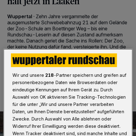
hält jetzt in Laaken
Wuppertal
·
Zehn Jahre vergammelte der
ausgemusterte Schwebebahnzug 21 auf dem Gelände
der Zoo-Schule am Boettinger Weg – bis eine
Rundschau-Leserin auf diesen Zustand aufmerksam
machte. Danach geriet die Sache ins Rollen: Der Zoo,
der keine Nutzung dafür fand, versteigerte ihn. Und die
Vorwerk Elektrowerke schlugen zu. Am Montag (20.
März 2023) wurde der Umzug vollzogen.
Wir und unsere
218
-Partner speichern und greifen auf
personenbezogene Daten wie Browserdaten oder
20.03.2023 , 17:00 Uhr
2 Minuten Lesezeit
eindeutige Kennungen auf Ihrem Gerät zu. Durch
Auswahl von OK aktivieren Sie Tracking-Technologien
für die unter „Wir und unsere Partner verarbeiten
Daten, um Ihnen Dienste bereitzustellen“ aufgeführten
Zwecke. Durch Auswahl von Alle ablehnen oder
Widerruf Ihrer Einwilligung werden diese deaktiviert.
Wenn Tracker deaktiviert sind, sind manche Inhalte und