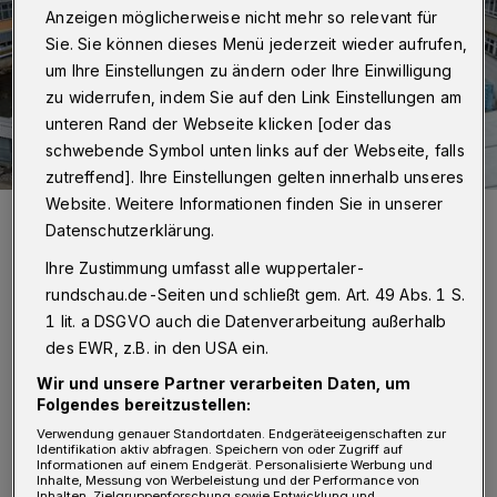
Anzeigen möglicherweise nicht mehr so relevant für
Sie. Sie können dieses Menü jederzeit wieder aufrufen,
um Ihre Einstellungen zu ändern oder Ihre Einwilligung
zu widerrufen, indem Sie auf den Link Einstellungen am
unteren Rand der Webseite klicken [oder das
schwebende Symbol unten links auf der Webseite, falls
zutreffend]. Ihre Einstellungen gelten innerhalb unseres
Website. Weitere Informationen finden Sie in unserer
Die Schwebebahn „landete“ neben der Wupper.
Datenschutzerklärung.
Foto: Christoph Petersen
Ihre Zustimmung umfasst alle wuppertaler-
rundschau.de-Seiten und schließt gem. Art. 49 Abs. 1 S.
1 lit. a DSGVO auch die Datenverarbeitung außerhalb
des EWR, z.B. in den USA ein.
D
as Familienunternehmen hatte mit
Wir und unsere Partner verarbeiten Daten, um
Folgendes bereitzustellen:
8.000 Euro das höchste Gebot
Verwendung genauer Standortdaten. Endgeräteeigenschaften zur
abgegeben. Der Erlös fließt unter anderem in
Identifikation aktiv abfragen. Speichern von oder Zugriff auf
Informationen auf einem Endgerät. Personalisierte Werbung und
ein regionales Artenschutzprojekt. Neuer
Inhalte, Messung von Werbeleistung und der Performance von
Inhalten, Zielgruppenforschung sowie Entwicklung und