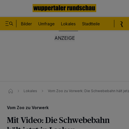
Bilder
Umfrage
Lokales
Stadtteile
Sport
Le
Lokales
Vom Zoo zu Vorwerk​: Die Schwebebahn hält jetzt
Vom Zoo zu Vorwerk
Mit Video: Die Schwebebahn