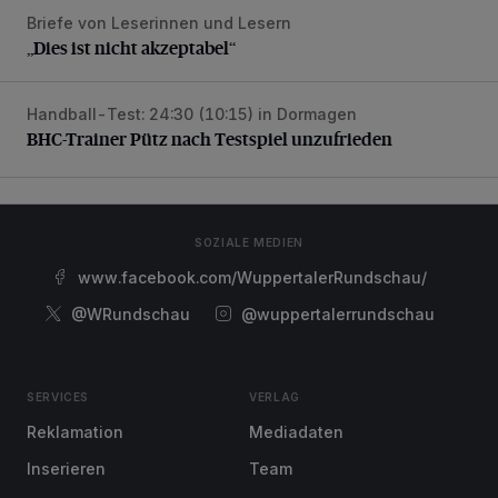
Briefe von Leserinnen und Lesern
„Dies ist nicht akzeptabel“
„Dies ist nicht akzeptabel“
Handball-Test: 24:30 (10:15) in Dormagen
BHC-Trainer Pütz nach Testspiel unzufrieden
BHC-Trainer Pütz nach Testspiel unzufrieden
SOZIALE MEDIEN
www.facebook.com/WuppertalerRundschau/
@WRundschau
@wuppertalerrundschau
SERVICES
VERLAG
Reklamation
Mediadaten
Inserieren
Team