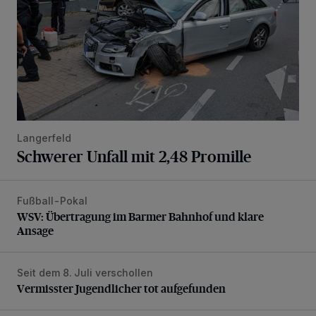
Langerfeld
Schwerer Unfall mit 2,48 Promille
Fußball-Pokal
WSV: Übertragung im Barmer Bahnhof und klare Ansage
WSV: Übertragung im Barmer Bahnhof und klare
Ansage
Seit dem 8. Juli verschollen
Vermisster Jugendlicher tot aufgefunden
Vermisster Jugendlicher tot aufgefunden