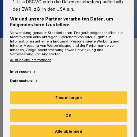
1 lit. a DSGVO auch die Datenverarbeitung außerhalb
des EWR, z.B. in den USA ein.
Wir und unsere Partner verarbeiten Daten, um
Folgendes bereitzustellen:
Verwendung genauer Standortdaten. Endgeräteeigenschaften zur
Identifikation aktiv abfragen. Speichern von oder Zugriff auf
Informationen auf einem Endgerät. Personalisierte Werbung und
Symbolbild.
Inhalte, Messung von Werbeleistung und der Performance von
Inhalten, Zielgruppenforschung sowie Entwicklung und
Foto: Pixabay
Verbesserung von Angeboten.
Ausführliche Informationen
Impressum
Datenschutz
Manche schwören auf feuchte Tücher, andere
Einstellungen
suchen Erfrischung vom Windzug offener
Fenster. Wie man der Hitze effektiv begegnen
OK
kann, darüber geht es bei der offenen
Beratung. Dabei werden Techniken wie
Alle ablehnen
Nachtlüftung und Verschattung, aber auch die