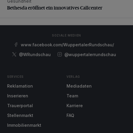
Gesundheit
Bethesda eröffnet ein innovatives Callcenter
Bethesda eröffnet ein innovatives Callcenter
SOZIALE MEDIEN
www.facebook.com/WuppertalerRundschau/
@WRundschau
@wuppertalerrundschau
SERVICES
VERLAG
Reklamation
Mediadaten
Inserieren
Team
Trauerportal
Karriere
Stellenmarkt
FAQ
Immobilienmarkt