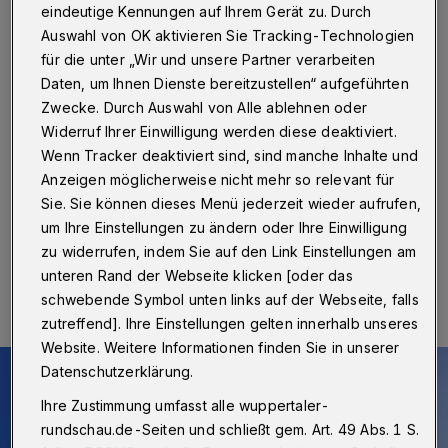
bekämpfen
eindeutige Kennungen auf Ihrem Gerät zu. Durch
Auswahl von OK aktivieren Sie Tracking-Technologien
Wuppertal
·
Nicht nur draußen ist es in diesen Tagen
für die unter „Wir und unsere Partner verarbeiten
heiß, viele leiden auch in ihrer Wohnung unter der Hitze.
Daten, um Ihnen Dienste bereitzustellen“ aufgeführten
Was kann man dagegen unternehmen? Informationen
Zwecke. Durch Auswahl von Alle ablehnen oder
dazu gibt es am Montag (23. Juli 2025) zwischen 17
Widerruf Ihrer Einwilligung werden diese deaktiviert.
und 19 Uhr in der Beratungsstelle der
Verbraucherzentrale an der Schloßbleiche 20 in
Wenn Tracker deaktiviert sind, sind manche Inhalte und
Wuppertal.
Anzeigen möglicherweise nicht mehr so relevant für
Sie. Sie können dieses Menü jederzeit wieder aufrufen,
um Ihre Einstellungen zu ändern oder Ihre Einwilligung
zu widerrufen, indem Sie auf den Link Einstellungen am
21.06.2025 , 16:00 Uhr
Eine Minute Lesezeit
unteren Rand der Webseite klicken [oder das
schwebende Symbol unten links auf der Webseite, falls
zutreffend]. Ihre Einstellungen gelten innerhalb unseres
Website. Weitere Informationen finden Sie in unserer
Datenschutzerklärung.
Ihre Zustimmung umfasst alle wuppertaler-
rundschau.de-Seiten und schließt gem. Art. 49 Abs. 1 S.