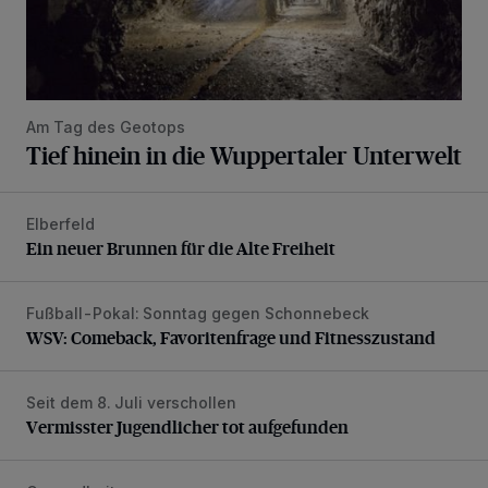
Am Tag des Geotops
Tief hinein in die Wuppertaler Unterwelt
Elberfeld
Ein neuer Brunnen für die Alte Freiheit
Ein neuer Brunnen für die Alte Freiheit
Fußball-Pokal: Sonntag gegen Schonnebeck
WSV: Comeback, Favoritenfrage und Fitnesszustand
WSV: Comeback, Favoritenfrage und Fitnesszustand
Seit dem 8. Juli verschollen
Vermisster Jugendlicher tot aufgefunden
Vermisster Jugendlicher tot aufgefunden