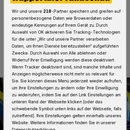
und Gold
Wir und unsere
218
-Partner speichern und greifen auf
Wuppertal
·
Bislang unbekannte Täter haben am
personenbezogene Daten wie Browserdaten oder
Freitag (24. November 2023) am Nützenberg einer 78
eindeutige Kennungen auf Ihrem Gerät zu. Durch
Jahre alten Wuppertalerin Bargeld und Gold entwendet.
Auswahl von OK aktivieren Sie Tracking-Technologien
für die unter „Wir und unsere Partner verarbeiten
Daten, um Ihnen Dienste bereitzustellen“ aufgeführten
29.11.2023 , 12:16 Uhr
Eine Minute Lesezeit
Zwecke. Durch Auswahl von Alle ablehnen oder
Widerruf Ihrer Einwilligung werden diese deaktiviert.
Wenn Tracker deaktiviert sind, sind manche Inhalte und
Anzeigen möglicherweise nicht mehr so relevant für
Sie. Sie können dieses Menü jederzeit wieder aufrufen,
um Ihre Einstellungen zu ändern oder Ihre Einwilligung
zu widerrufen, indem Sie auf den Link Einstellungen am
unteren Rand der Webseite klicken [oder das
schwebende Symbol unten links auf der Webseite, falls
zutreffend]. Ihre Einstellungen gelten innerhalb unseres
Website. Weitere Informationen finden Sie in unserer
Datenschutzerklärung.