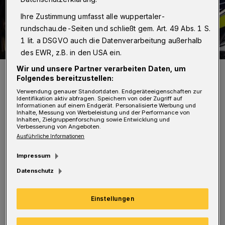
Ihre Zustimmung umfasst alle wuppertaler-
rundschau.de-Seiten und schließt gem. Art. 49 Abs. 1 S.
1 lit. a DSGVO auch die Datenverarbeitung außerhalb
des EWR, z.B. in den USA ein.
Wir und unsere Partner verarbeiten Daten, um
Symbolbild.
Folgendes bereitzustellen:
Foto: Christoph Petersen
Verwendung genauer Standortdaten. Endgeräteeigenschaften zur
Identifikation aktiv abfragen. Speichern von oder Zugriff auf
Informationen auf einem Endgerät. Personalisierte Werbung und
Inhalte, Messung von Werbeleistung und der Performance von
Inhalten, Zielgruppenforschung sowie Entwicklung und
Verbesserung von Angeboten.
A
Ausführliche Informationen
m Vortag hatte sie einen Anruf erhalten,
Impressum
bei dem ein Mann ihr vorgaukelte,
Datenschutz
Polizeibeamter zu sein. Der Kriminelle
erzählte der Frau von angeblich
Einstellungen
stattgefundenen Raubdelikte in der
Nachbarschaft.