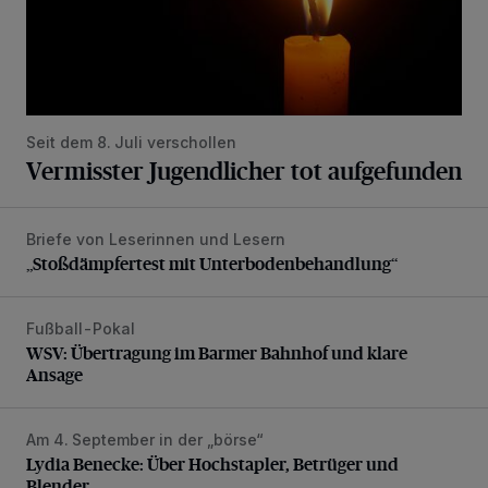
Seit dem 8. Juli verschollen
Vermisster Jugendlicher tot aufgefunden
Briefe von Leserinnen und Lesern
„Stoßdämpfertest mit Unterbodenbehandlung“
„Stoßdämpfertest mit Unterbodenbehandlung“
Fußball-Pokal
WSV: Übertragung im Barmer Bahnhof und klare Ansage
WSV: Übertragung im Barmer Bahnhof und klare
Ansage
Am 4. September in der „börse“
Lydia Benecke: Über Hochstapler, Betrüger und Blender
Lydia Benecke: Über Hochstapler, Betrüger und
Blender