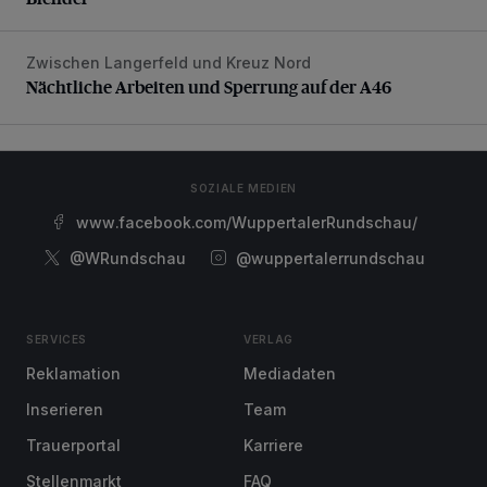
Zwischen Langerfeld und Kreuz Nord
Nächtliche Arbeiten und Sperrung auf der A46
Nächtliche Arbeiten und Sperrung auf der A46
SOZIALE MEDIEN
www.facebook.com/WuppertalerRundschau/
@WRundschau
@wuppertalerrundschau
SERVICES
VERLAG
Reklamation
Mediadaten
Inserieren
Team
Trauerportal
Karriere
Stellenmarkt
FAQ