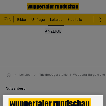
Bilder
Umfrage
Lokales
Stadtteile
Sport
Le
Lokales
Trickbetrüger stehlen in Wuppertal Bargeld und 
Nützenberg
Trickbetrüger stehlen Bargeld