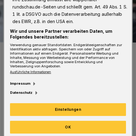
rundschau.de-Seiten und schließt gem. Art. 49 Abs. 1 S.
1 lit. a DSGVO auch die Datenverarbeitung außerhalb
des EWR, z.B. in den USA ein.
Wir und unsere Partner verarbeiten Daten, um
Folgendes bereitzustellen:
Verwendung genauer Standortdaten. Endgeräteeigenschaften zur
Dr. Ulrike Schrader.
Identifikation aktiv abfragen. Speichern von oder Zugriff auf
Informationen auf einem Endgerät. Personalisierte Werbung und
Foto: Eduard Urssu
Inhalte, Messung von Werbeleistung und der Performance von
Inhalten, Zielgruppenforschung sowie Entwicklung und
Verbesserung von Angeboten.
Ausführliche Informationen
Impressum
Datenschutz
Immer zur „besten Sendezeit“, also um 20:15
Uhr, unternimmt Dr. Ulrike Schrader einen
Einstellungen
rund einstündigen Gang durch die Ausstellung
zur jüdischen Geschichte in Wuppertal und
OK
der Region, so am 29. November, 6. und 15.