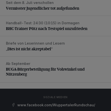
Seit dem 8. Juli verschollen
Vermisster Jugendlicher tot aufgefunden
Vermisster Jugendlicher tot aufgefunden
Handball-Test: 24:30 (10:15) in Dormagen
BHC-Trainer Pütz nach Testspiel unzufrieden
BHC-Trainer Pütz nach Testspiel unzufrieden
Briefe von Leserinnen und Lesern
„Dies ist nicht akzeptabel“
„Dies ist nicht akzeptabel“
Ab September
BUGA-Bürgerbeteiligung für Vohwinkel und Nützenberg
BUGA-Bürgerbeteiligung für Vohwinkel und
Nützenberg
SOZIALE MEDIEN
www.facebook.com/WuppertalerRundschau/