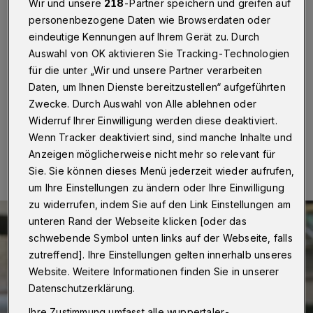
Dauerausstellung
Wir und unsere
218
-Partner speichern und greifen auf
personenbezogene Daten wie Browserdaten oder
eindeutige Kennungen auf Ihrem Gerät zu. Durch
Wuppertal
·
Aktuell bietet die Begegnungsstätte Alte
Synagoge in Wuppertal auch digitale Führungen durch
Auswahl von OK aktivieren Sie Tracking-Technologien
ihre Dauerausstellung an. Es soll ein komfortables
für die unter „Wir und unsere Partner verarbeiten
Angebot für die winterliche Jahreszeit sein.
Daten, um Ihnen Dienste bereitzustellen“ aufgeführten
Zwecke. Durch Auswahl von Alle ablehnen oder
Widerruf Ihrer Einwilligung werden diese deaktiviert.
Wenn Tracker deaktiviert sind, sind manche Inhalte und
29.11.2023 , 11:30 Uhr
Eine Minute Lesezeit
Anzeigen möglicherweise nicht mehr so relevant für
Sie. Sie können dieses Menü jederzeit wieder aufrufen,
um Ihre Einstellungen zu ändern oder Ihre Einwilligung
zu widerrufen, indem Sie auf den Link Einstellungen am
unteren Rand der Webseite klicken [oder das
schwebende Symbol unten links auf der Webseite, falls
zutreffend]. Ihre Einstellungen gelten innerhalb unseres
Website. Weitere Informationen finden Sie in unserer
Datenschutzerklärung.
Ihre Zustimmung umfasst alle wuppertaler-