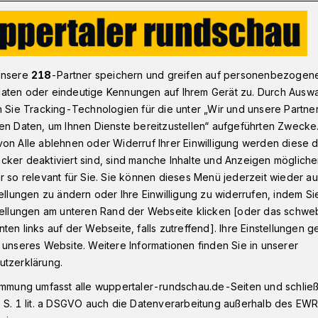
ng und Kondolenzbuch
unsere
218
-Partner speichern und greifen auf personenbezogen
aten oder eindeutige Kennungen auf Ihrem Gerät zu. Durch Ausw
n Sie Tracking-Technologien für die unter „Wir und unsere Partne
ggung und
en Daten, um Ihnen Dienste bereitzustellen“ aufgeführten Zwecke
on Alle ablehnen oder Widerruf Ihrer Einwilligung werden diese de
uch
cker deaktiviert sind, sind manche Inhalte und Anzeigen möglich
r so relevant für Sie. Sie können dieses Menü jederzeit wieder au
tellungen zu ändern oder Ihre Einwilligung zu widerrufen, indem Si
stellungen am unteren Rand der Webseite klicken [oder das schw
uch in Wuppertal tragen die Flaggen nach
ten links auf der Webseite, falls zutreffend]. Ihre Einstellungen g
erflor. Im Barmer Rathaus liegt zudem ein
 unseres Website. Weitere Informationen finden Sie in unserer
utzerklärung.
immung umfasst alle wuppertaler-rundschau.de-Seiten und schließt
 S. 1 lit. a DSGVO auch die Datenverarbeitung außerhalb des EWR, 