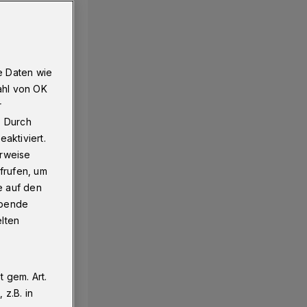
e Daten wie
ahl von OK
r
. Durch
aktiviert.
erweise
frufen, um
e auf den
ebende
elten
 gem. Art.
z.B. in