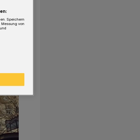
en:
gen. Speichern
e, Messung von
 und