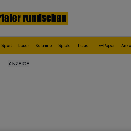
Sport
Leser
Kolumne
Spiele
Trauer
E-Paper
Anze