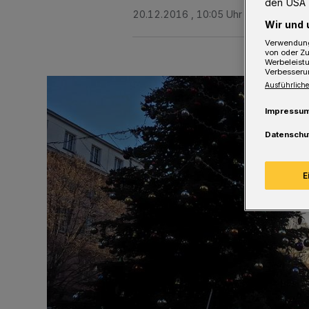
den USA 
20.12.2016 , 10:05 Uhr
2 Minuten Le
Wir und 
Verwendung
von oder Zu
Werbeleist
Verbesseru
Ausführliche
Impressu
Datenschu
E