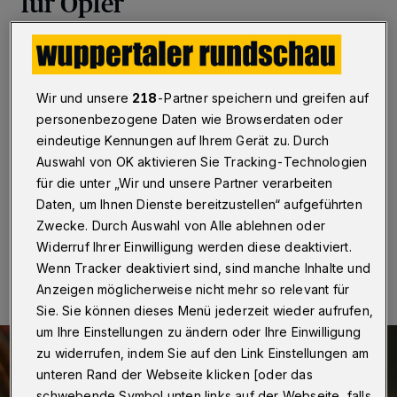
für Opfer
Wuppertal / Düsseldorf
·
Rund 38.000 Fälle von
Gewalt in der Partnerschaft wurden im Jahr 2019 in
NRW bekannt. Die Dunkelziffer dürfte nach einer Studie
Wir und unsere
218
-Partner speichern und greifen auf
der Landesregierung noch deutlich größer sein. Etwas
Abhilfe soll nach Angaben von Marcel Hafke,
personenbezogene Daten wie Browserdaten oder
stellvertretender Vorsitzender der FDP-
eindeutige Kennungen auf Ihrem Gerät zu. Durch
Landtagsfraktion und Wuppertaler Abgeordneter, eine
Auswahl von OK aktivieren Sie Tracking-Technologien
App des Landes NRW schaffen.
für die unter „Wir und unsere Partner verarbeiten
Daten, um Ihnen Dienste bereitzustellen“ aufgeführten
Zwecke. Durch Auswahl von Alle ablehnen oder
31.03.2021 , 21:04 Uhr
Eine Minute Lesezeit
Widerruf Ihrer Einwilligung werden diese deaktiviert.
Wenn Tracker deaktiviert sind, sind manche Inhalte und
Anzeigen möglicherweise nicht mehr so relevant für
Sie. Sie können dieses Menü jederzeit wieder aufrufen,
um Ihre Einstellungen zu ändern oder Ihre Einwilligung
zu widerrufen, indem Sie auf den Link Einstellungen am
unteren Rand der Webseite klicken [oder das
schwebende Symbol unten links auf der Webseite, falls