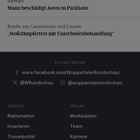
Barmen
Mann beschädigt Autos in Parkhaus
Mann beschädigt Autos in Parkhaus
Briefe von Leserinnen und Lesern
„Stoßdämpfertest mit Unterbodenbehandlung“
„Stoßdämpfertest mit Unterbodenbehandlung“
SOZIALE MEDIEN
www.facebook.com/WuppertalerRundschau/
@WRundschau
@wuppertalerrundschau
SERVICES
VERLAG
Reklamation
Mediadaten
Inserieren
Team
Trauerportal
Karriere