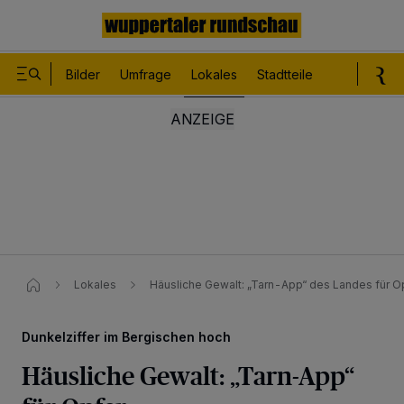
Bilder
Umfrage
Lokales
Stadtteile
Sport
Le
Lokales
Häusliche Gewalt: „Tarn-App“ des Landes für O
Dunkelziffer im Bergischen hoch
Häusliche Gewalt: „Tarn-App“