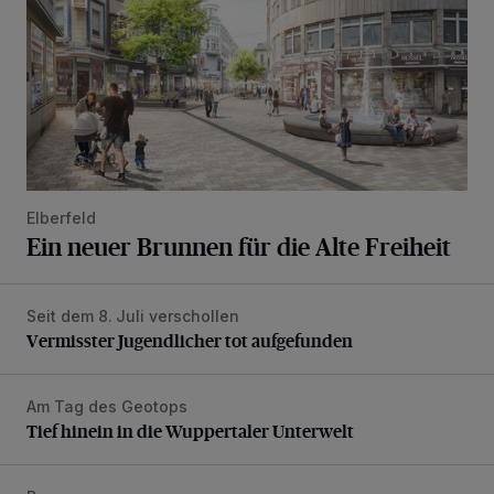
Elberfeld
Ein neuer Brunnen für die Alte Freiheit
Seit dem 8. Juli verschollen
Vermisster Jugendlicher tot aufgefunden
Vermisster Jugendlicher tot aufgefunden
Am Tag des Geotops
Tief hinein in die Wuppertaler Unterwelt
Tief hinein in die Wuppertaler Unterwelt