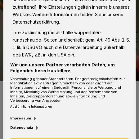
zutreffend]. Ihre Einstellungen gelten innerhalb unseres
Website. Weitere Informationen finden Sie in unserer
Datenschutzerklärung.
Ihre Zustimmung umfasst alle wuppertaler-
rundschau.de-Seiten und schließt gem. Art. 49 Abs. 1 S.
1 lit. a DSGVO auch die Datenverarbeitung außerhalb
des EWR, z.B. in den USA ein.
Wir und unsere Partner verarbeiten Daten, um
Folgendes bereitzustellen:
Verwendung genauer Standortdaten. Endgeräteeigenschaften zur
Identifikation aktiv abfragen. Speichern von oder Zugriff auf
Symbolbild.
Informationen auf einem Endgerät. Personalisierte Werbung und
Inhalte, Messung von Werbeleistung und der Performance von
Foto: Gerd Altmann
Inhalten, Zielgruppenforschung sowie Entwicklung und
Verbesserung von Angeboten.
Ausführliche Informationen
Impressum
Datenschutz
Viele Taten werden nicht angezeigt und