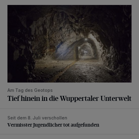
Tief hinein in die Wuppertaler Unterwelt
Am Tag des Geotops
Tief hinein in die Wuppertaler Unterwelt
Seit dem 8. Juli verschollen
Vermisster Jugendlicher tot aufgefunden
Vermisster Jugendlicher tot aufgefunden