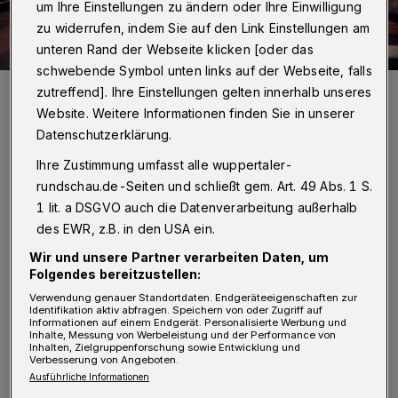
um Ihre Einstellungen zu ändern oder Ihre Einwilligung
zu widerrufen, indem Sie auf den Link Einstellungen am
unteren Rand der Webseite klicken [oder das
schwebende Symbol unten links auf der Webseite, falls
Foto: van Offern, Markus
zutreffend]. Ihre Einstellungen gelten innerhalb unseres
Website. Weitere Informationen finden Sie in unserer
Datenschutzerklärung.
Ihre Zustimmung umfasst alle wuppertaler-
B
rundschau.de-Seiten und schließt gem. Art. 49 Abs. 1 S.
ereits die alten Römer wussten, dass sie
1 lit. a DSGVO auch die Datenverarbeitung außerhalb
durch den regelmäßigen Saunabesuch
des EWR, z.B. in den USA ein.
Nerven und Gesundheit stärken konnten.
Wir und unsere Partner verarbeiten Daten, um
Folgendes bereitzustellen:
In nordischen Regionen zählt die Sauna wie
Verwendung genauer Standortdaten. Endgeräteeigenschaften zur
Identifikation aktiv abfragen. Speichern von oder Zugriff auf
selbstverständlich zum Alltag, sie wird
dort
Informationen auf einem Endgerät. Personalisierte Werbung und
Inhalte, Messung von Werbeleistung und der Performance von
Inhalten, Zielgruppenforschung sowie Entwicklung und
zusammen mit Geschäftspartnern, Kollegen
Verbesserung von Angeboten.
und Freunden besucht.
Wer eine Sauna selber
Ausführliche Informationen