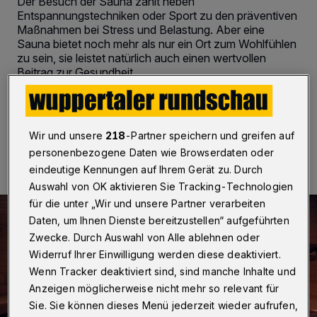
Der Besuch der Sauna zählt neben
Entspannungstechniken oder Sport zu den präventiven
Maßnahmen bei Stress und Belastung. Aber eine
Sauna bietet noch mehr als nur ein Ort zum Wohlfühlen
zu sein, sie leistet natürlich auch einen wertvollen
Beitrag zur Gesundheit.
2 Minuten Lesezeit
Wir und unsere
218
-Partner speichern und greifen auf
personenbezogene Daten wie Browserdaten oder
eindeutige Kennungen auf Ihrem Gerät zu. Durch
Auswahl von OK aktivieren Sie Tracking-Technologien
für die unter „Wir und unsere Partner verarbeiten
Daten, um Ihnen Dienste bereitzustellen“ aufgeführten
Zwecke. Durch Auswahl von Alle ablehnen oder
Widerruf Ihrer Einwilligung werden diese deaktiviert.
Wenn Tracker deaktiviert sind, sind manche Inhalte und
Anzeigen möglicherweise nicht mehr so relevant für
Sie. Sie können dieses Menü jederzeit wieder aufrufen,