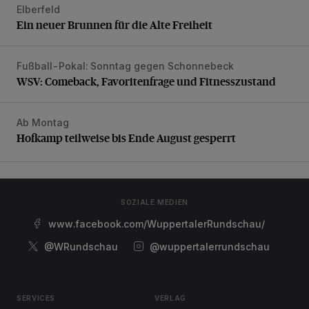
Elberfeld
Ein neuer Brunnen für die Alte Freiheit
Ein neuer Brunnen für die Alte Freiheit
Fußball-Pokal: Sonntag gegen Schonnebeck
WSV: Comeback, Favoritenfrage und Fitnesszustand
WSV: Comeback, Favoritenfrage und Fitnesszustand
Ab Montag
Hofkamp teilweise bis Ende August gesperrt
Hofkamp teilweise bis Ende August gesperrt
SOZIALE MEDIEN
www.facebook.com/WuppertalerRundschau/
@WRundschau
@wuppertalerrundschau
SERVICES
VERLAG