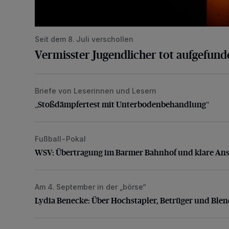
Seit dem 8. Juli verschollen
Vermisster Jugendlicher tot aufgefund
Briefe von Leserinnen und Lesern
„Stoßdämpfertest mit Unterbodenbehandlung“
„Stoßdämpfertest mit Unterbodenbehandlung“
Fußball-Pokal
WSV: Übertragung im Barmer Bahnhof und klare An
WSV: Übertragung im Barmer Bahnhof und klare An
Am 4. September in der „börse“
Lydia Benecke: Über Hochstapler, Betrüger und Blen
Lydia Benecke: Über Hochstapler, Betrüger und Ble