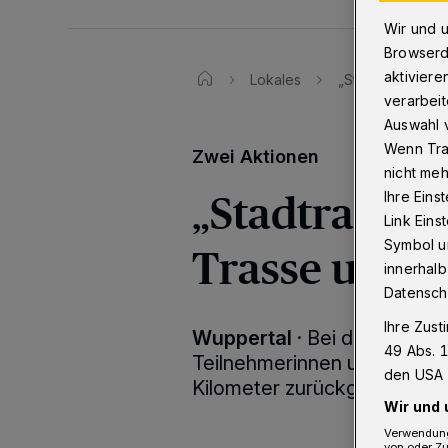
Wir und 
Browserd
aktiviere
Lokales
„Stadtradeln“: 
verarbeit
Auswahl v
Wenn Tra
Zwei Aktionen
nicht meh
„Stadtradeln
Ihre Eins
Link Ein
Symbol un
Trasse und 
innerhalb
Datensch
Ihre Zust
Wuppertal
·
Bei der Aktion
49 Abs. 1
Teilnehmerinnen und Teilne
den USA 
Kilometer zurückgelegt.
Wir und 
Verwendung
von oder Zu