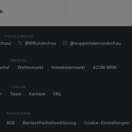
n
en
SOZIALE MEDIEN
chau/
@WRundschau
@wuppertalerrundschau
SERVICES
ortal
Stellenmarkt
Immobilienmarkt
AZUBI NRW
VERLAG
n
Team
Karriere
FAQ
RECHTLICHES
AGB
Barrierefreiheitserklärung
Cookie-Einstellungen