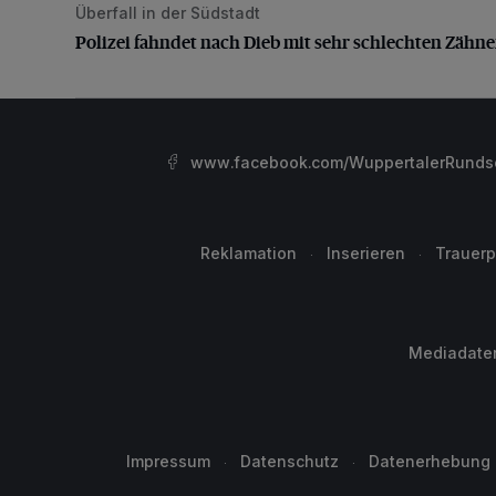
Überfall in der Südstadt
Polizei fahndet nach Dieb mit sehr schlechten Zähne
Polizei fahndet nach Dieb mit sehr schlechten Zähn
www.facebook.com/WuppertalerRunds
Reklamation
Inserieren
Trauerp
Mediadate
Impressum
Datenschutz
Datenerhebung