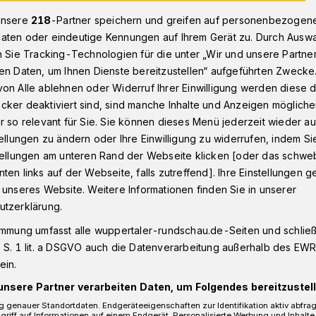
unsere
218
-Partner speichern und greifen auf personenbezogen
aten oder eindeutige Kennungen auf Ihrem Gerät zu. Durch Ausw
n Sie Tracking-Technologien für die unter „Wir und unsere Partne
Snacks auf der Trasse und Prämierung
en Daten, um Ihnen Dienste bereitzustellen“ aufgeführten Zwecke
on Alle ablehnen oder Widerruf Ihrer Einwilligung werden diese de
cker deaktiviert sind, sind manche Inhalte und Anzeigen möglich
r so relevant für Sie. Sie können dieses Menü jederzeit wieder au
“: Snacks auf der
tellungen zu ändern oder Ihre Einwilligung zu widerrufen, indem Si
stellungen am unteren Rand der Webseite klicken [oder das schw
ten links auf der Webseite, falls zutreffend]. Ihre Einstellungen g
die Prämierung
 unseres Website. Weitere Informationen finden Sie in unserer
utzerklärung.
immung umfasst alle wuppertaler-rundschau.de-Seiten und schließt
 „Stadtradeln“ haben rund 2.500
 S. 1 lit. a DSGVO auch die Datenverarbeitung außerhalb des EWR, 
hmer in Wuppertal mehr als 600.000
ein.
unsere Partner verarbeiten Daten, um Folgendes bereitzustell
 genauer Standortdaten. Endgeräteeigenschaften zur Identifikation aktiv abfra
griff auf Informationen auf einem Endgerät. Personalisierte Werbung und Inhalt