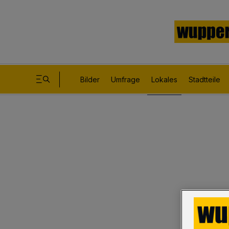
Bilder
Umfrage
Lokales
Stadtteile