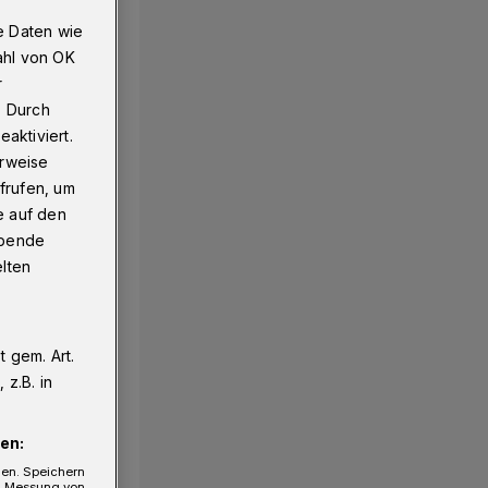
e Daten wie
ahl von OK
r
. Durch
aktiviert.
erweise
frufen, um
e auf den
ebende
elten
 gem. Art.
z.B. in
en:
gen. Speichern
e, Messung von