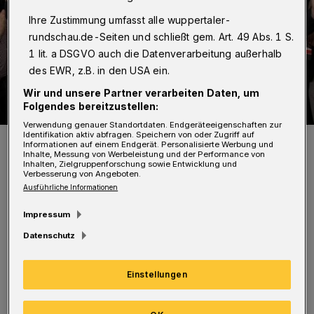
Ihre Zustimmung umfasst alle wuppertaler-
rundschau.de-Seiten und schließt gem. Art. 49 Abs. 1 S.
1 lit. a DSGVO auch die Datenverarbeitung außerhalb
des EWR, z.B. in den USA ein.
Wir und unsere Partner verarbeiten Daten, um
Folgendes bereitzustellen:
Verwendung genauer Standortdaten. Endgeräteeigenschaften zur
Identifikation aktiv abfragen. Speichern von oder Zugriff auf
Von li.: Heiner Fragemann, Stefan Kühn und Andreas Mucke.
Informationen auf einem Endgerät. Personalisierte Werbung und
Foto: Raina Seinsche
Inhalte, Messung von Werbeleistung und der Performance von
Inhalten, Zielgruppenforschung sowie Entwicklung und
Verbesserung von Angeboten.
Ausführliche Informationen
Impressum
Datenschutz
Eine Regierungsbeteiligung sei nur dann
sinnvoll, wenn dadurch soziale Gerechtigkeit
Einstellungen
in den Mittelpunkt der Politik gestellt werde.
Dazu gehörten insbesondere