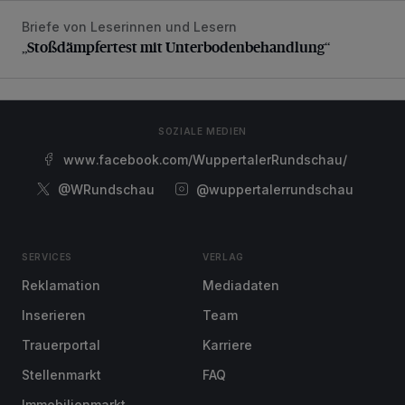
Briefe von Leserinnen und Lesern
„Stoßdämpfertest mit Unterbodenbehandlung“
„Stoßdämpfertest mit Unterbodenbehandlung“
SOZIALE MEDIEN
www.facebook.com/WuppertalerRundschau/
@WRundschau
@wuppertalerrundschau
SERVICES
VERLAG
Reklamation
Mediadaten
Inserieren
Team
Trauerportal
Karriere
Stellenmarkt
FAQ
Immobilienmarkt