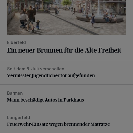
Elberfeld
Ein neuer Brunnen für die Alte Freiheit
Seit dem 8. Juli verschollen
Vermisster Jugendlicher tot aufgefunden
Vermisster Jugendlicher tot aufgefunden
Barmen
Mann beschädigt Autos in Parkhaus
Mann beschädigt Autos in Parkhaus
Langerfeld
Feuerwehr-Einsatz wegen brennender Matratze
Feuerwehr-Einsatz wegen brennender Matratze