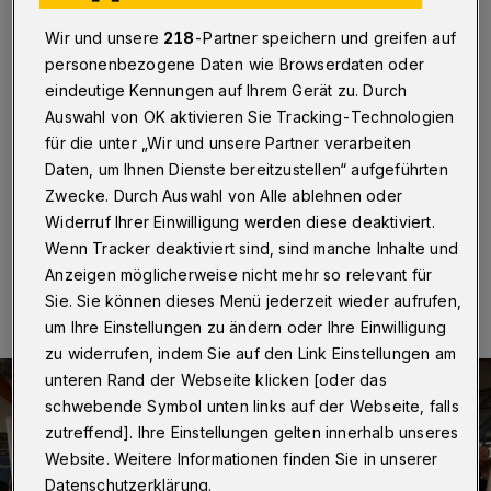
diskutieren über "GroKo"
Wir und unsere
218
-Partner speichern und greifen auf
Wuppertal
·
Die Wuppertaler SPD will alle Mitglieder in
personenbezogene Daten wie Browserdaten oder
die Diskussion über eine Regierungsbeteiligung
eindeutige Kennungen auf Ihrem Gerät zu. Durch
einbeziehen. "Der Bundesparteitag hat eine
Auswahl von OK aktivieren Sie Tracking-Technologien
ergebnisoffene Sondierung beschlossen. Und
für die unter „Wir und unsere Partner verarbeiten
ergebnisoffen bedeutet auch ergebnisoffen", so der
SPD-Vorsitzender Heiner Fragemann.
Daten, um Ihnen Dienste bereitzustellen“ aufgeführten
Zwecke. Durch Auswahl von Alle ablehnen oder
Widerruf Ihrer Einwilligung werden diese deaktiviert.
Wenn Tracker deaktiviert sind, sind manche Inhalte und
19.12.2017 , 19:17 Uhr
Eine Minute Lesezeit
Anzeigen möglicherweise nicht mehr so relevant für
Sie. Sie können dieses Menü jederzeit wieder aufrufen,
um Ihre Einstellungen zu ändern oder Ihre Einwilligung
zu widerrufen, indem Sie auf den Link Einstellungen am
unteren Rand der Webseite klicken [oder das
schwebende Symbol unten links auf der Webseite, falls
zutreffend]. Ihre Einstellungen gelten innerhalb unseres
Website. Weitere Informationen finden Sie in unserer
Datenschutzerklärung.