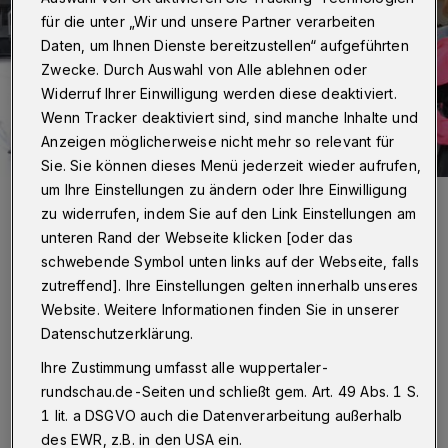
für die unter „Wir und unsere Partner verarbeiten
Daten, um Ihnen Dienste bereitzustellen“ aufgeführten
Zwecke. Durch Auswahl von Alle ablehnen oder
Widerruf Ihrer Einwilligung werden diese deaktiviert.
Wenn Tracker deaktiviert sind, sind manche Inhalte und
Anzeigen möglicherweise nicht mehr so relevant für
Sie. Sie können dieses Menü jederzeit wieder aufrufen,
um Ihre Einstellungen zu ändern oder Ihre Einwilligung
Mitarbeiterin Inge Bruchmann und ein Teil des Sortiments.
zu widerrufen, indem Sie auf den Link Einstellungen am
Foto: Diakonie Wuppertal
unteren Rand der Webseite klicken [oder das
schwebende Symbol unten links auf der Webseite, falls
zutreffend]. Ihre Einstellungen gelten innerhalb unseres
Website. Weitere Informationen finden Sie in unserer
D
Datenschutzerklärung.
ie Hosen hängen farblich sortiert am
Ihre Zustimmung umfasst alle wuppertaler-
Kleiderständer. Nebenan haben
rundschau.de-Seiten und schließt gem. Art. 49 Abs. 1 S.
ungezählte Hemden ihren Platz gefunden. Und
1 lit. a DSGVO auch die Datenverarbeitung außerhalb
auch Kundinnen, die auf der Suche nach einem
des EWR, z.B. in den USA ein.