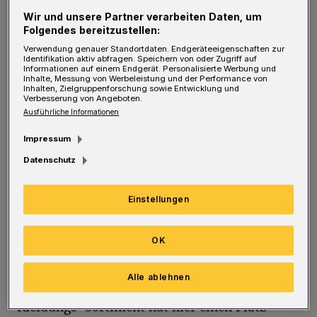
erschwinglichen Abendkleid oder einem
Wir und unsere Partner verarbeiten Daten, um
Folgendes bereitzustellen:
Freizeit-Outfit sind, haben die Qual der Wahl.
Verwendung genauer Standortdaten. Endgeräteeigenschaften zur
„Das Sortiment ist jetzt komplett“, sagt
Identifikation aktiv abfragen. Speichern von oder Zugriff auf
Informationen auf einem Endgerät. Personalisierte Werbung und
Marion Grünhage (Geschäftsführerin der
Inhalte, Messung von Werbeleistung und der Performance von
Inhalten, Zielgruppenforschung sowie Entwicklung und
„Diakonie Wuppertal – Soziale Teilhabe“) mit
Verbesserung von Angeboten.
Ausführliche Informationen
Blick auf das große Ladenlokal am Hofkamp.
Im März hatte die Diakonie am neuen Standort
Impressum
die Eröffnung des Sozialkaufhaues gefeiert.
Datenschutz
Vor allem Geschirr, Töpfe, Kleinmöbel und
Einstellungen
Dekoration waren anfangs von den alten
Standorten umgezogen.
OK
Inzwischen sind auch die Bauarbeiten im
Alle ablehnen
hinteren Teil abgeschlossen: Das komplette
Kleidungs-Sortiment hat hier einen Platz