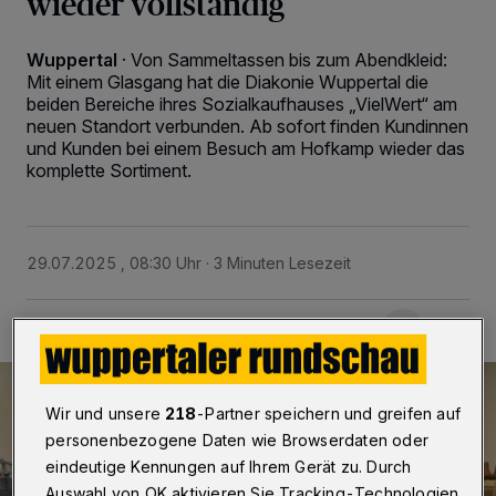
wieder vollständig
Wuppertal
·
Von Sammeltassen bis zum Abendkleid:
Mit einem Glasgang hat die Diakonie Wuppertal die
beiden Bereiche ihres Sozialkaufhauses „VielWert“ am
neuen Standort verbunden. Ab sofort finden Kundinnen
und Kunden bei einem Besuch am Hofkamp wieder das
komplette Sortiment.
29.07.2025 , 08:30 Uhr
3 Minuten Lesezeit
Wir und unsere
218
-Partner speichern und greifen auf
personenbezogene Daten wie Browserdaten oder
eindeutige Kennungen auf Ihrem Gerät zu. Durch
Auswahl von OK aktivieren Sie Tracking-Technologien