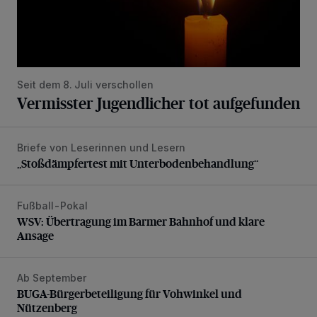
Seit dem 8. Juli verschollen
Vermisster Jugendlicher tot aufgefunden
Briefe von Leserinnen und Lesern
„Stoßdämpfertest mit Unterbodenbehandlung“
„Stoßdämpfertest mit Unterbodenbehandlung“
Fußball-Pokal
WSV: Übertragung im Barmer Bahnhof und klare Ansage
WSV: Übertragung im Barmer Bahnhof und klare
Ansage
Ab September
BUGA-Bürgerbeteiligung für Vohwinkel und Nützenberg
BUGA-Bürgerbeteiligung für Vohwinkel und
Nützenberg