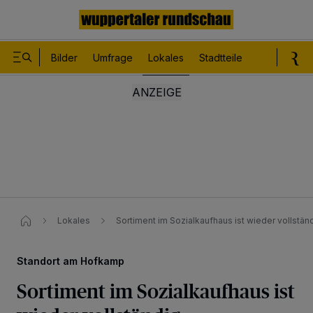
Bilder
Umfrage
Lokales
Stadtteile
Sport
Le
Lokales
Sortiment im Sozialkaufhaus ist wieder vollstän
Standort am Hofkamp
Sortiment im Sozialkaufhaus ist