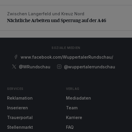
Zwischen Langerfeld und Kreuz Nord
Nächtliche Arbeiten und Sperrung auf der A46
Nächtliche Arbeiten und Sperrung auf der A46
SOZIALE MEDIEN
www.facebook.com/WuppertalerRundschau/
@WRundschau
@wuppertalerrundschau
SERVICES
VERLAG
Reklamation
Mediadaten
Inserieren
Team
Trauerportal
Karriere
Stellenmarkt
FAQ