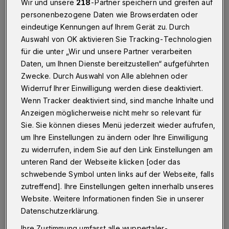
Wir und unsere
218
-Partner speichern und greifen auf
Wuppertal / Hamburg
·
Die Immobilien-Standort-
personenbezogene Daten wie Browserdaten oder
Gemeinschaft (ISG) Barmen ist in Hamburg mit dem
eindeutige Kennungen auf Ihrem Gerät zu. Durch
"BID-Award 2015" ausgezeichnet worden. Der DIHK,
Auswahl von OK aktivieren Sie Tracking-Technologien
die Dachorganisation der deutschen Industrie- und
Handelskammern, würdigt damit die "erfolgreiche und
für die unter „Wir und unsere Partner verarbeiten
herausragende Arbeit".
Daten, um Ihnen Dienste bereitzustellen“ aufgeführten
Zwecke. Durch Auswahl von Alle ablehnen oder
Widerruf Ihrer Einwilligung werden diese deaktiviert.
Wenn Tracker deaktiviert sind, sind manche Inhalte und
02.07.2015 , 22:03 Uhr
Eine Minute Lesezeit
Anzeigen möglicherweise nicht mehr so relevant für
Sie. Sie können dieses Menü jederzeit wieder aufrufen,
um Ihre Einstellungen zu ändern oder Ihre Einwilligung
zu widerrufen, indem Sie auf den Link Einstellungen am
unteren Rand der Webseite klicken [oder das
schwebende Symbol unten links auf der Webseite, falls
zutreffend]. Ihre Einstellungen gelten innerhalb unseres
"Wir sind überrascht und überglücklich, dass
Website. Weitere Informationen finden Sie in unserer
Datenschutzerklärung.
damit die Energie und die vielen, vielen
Ihre Zustimmung umfasst alle wuppertaler-