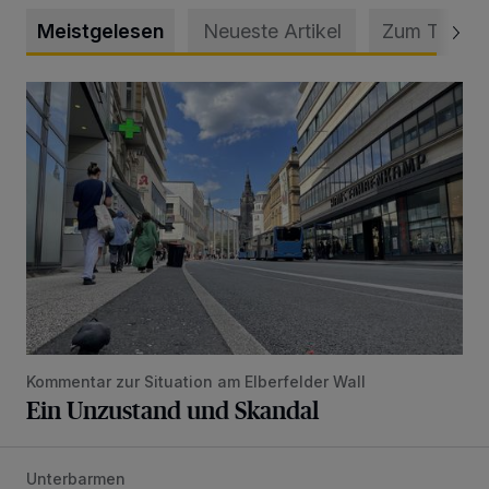
Meistgelesen
Neueste Artikel
Zum Thema
Ein Unzustand und Skandal
Kommentar zur Situation am Elberfelder Wall
Ein Unzustand und Skandal
Unterbarmen
Unfall durch gewagtes Wendemanöver auf der B7