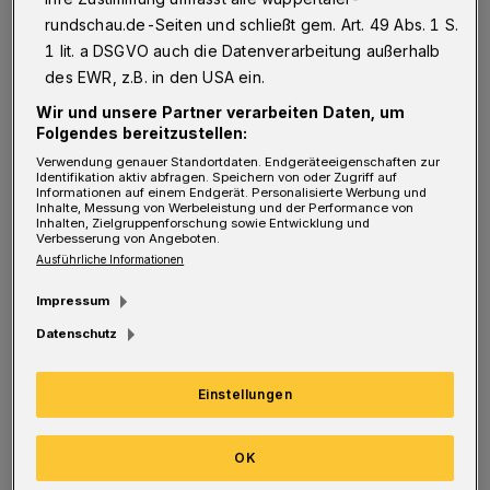
Stunden, die wir bisher in die Attraktivierung
rundschau.de-Seiten und schließt gem. Art. 49 Abs. 1 S.
Barmens gesteckt haben, quasi offiziell
1 lit. a DSGVO auch die Datenverarbeitung außerhalb
gewürdigt werden", so Oliver Alberts, 1.
des EWR, z.B. in den USA ein.
Vorsitzender der ISG Barmen.
Wir und unsere Partner verarbeiten Daten, um
Folgendes bereitzustellen:
"Das Lob, als erste ISG in NRW diesen Award
Verwendung genauer Standortdaten. Endgeräteeigenschaften zur
Identifikation aktiv abfragen. Speichern von oder Zugriff auf
zu erhalten, geben wir auch gerne an alle
Informationen auf einem Endgerät. Personalisierte Werbung und
Inhalte, Messung von Werbeleistung und der Performance von
anderen Akteure der Barmer Entwicklung
Inhalten, Zielgruppenforschung sowie Entwicklung und
Verbesserung von Angeboten.
weiter. Ohne die gute Zusammenarbeit mit der
Ausführliche Informationen
Stadt Wuppertal, den Einzelhändlern, den
Impressum
Immobilienbesitzern und den vielen örtlichen
Datenschutz
Vereinen hätten wir nicht den heutigen Stand
erreicht", ergänzt ISG-Geschäftsführer
Einstellungen
Thomas Helbig. "Der BID Award 2015 ist uns
Ansporn für die zweite Halbzeit der ISG und
OK
vielleicht ja auch darüber hinaus."