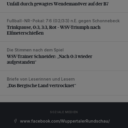
Unfall durch gewagtes Wendemanöver auf der B7
Fußball-NR-Pokal: 7:6 (0:2/3:3) n.E. gegen Schonnebeck
Trinkpause, 0:3, 3:3, Rot – WSV-Triumph nach Elfmetersc
Trinkpause, 0:3, 3:3, Rot – WSV-Triumph nach
Elfmeterschießen
Die Stimmen nach dem Spiel
WSV-Trainer Schneider: „Nach 0:3 wieder aufgestanden“
WSV-Trainer Schneider: „Nach 0:3 wieder
aufgestanden“
Briefe von Leserinnen und Lesern
„Das Bergische Land vertrocknet“
„Das Bergische Land vertrocknet“
SOZIALE MEDIEN
www.facebook.com/WuppertalerRundschau/